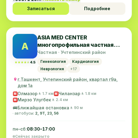
кухни за их за их вкусные, полезные диетичсие
Записаться
Подробнее
блюда.
Желаю всем крепкого здоровья дальнейшего
просветания клиники, огромнх успехов в
благородной работе как здровохранение
ASIA MED CENTER
личного семейного счастья.
A
многопрофильная частная
клиника
Частная · Учтепинский район
Гинекология
Кардиология
★★★★★
★★★★★
4.5
Неврология
+17
г.Ташкент, Учтепинский район, квартал г9а,
дом 1а
Олмазор
Чиланзар
🚶 1.7 км
🚶 1.8 км
M
M
Мирзо Улугбек
🚶 2.4 км
M
🚌
Ближайшая остановка
🚶 90 м
· автобусы:
2, 9Т, 23, 56
пн–сб:
08:30–17:00
Сейчас закрыто