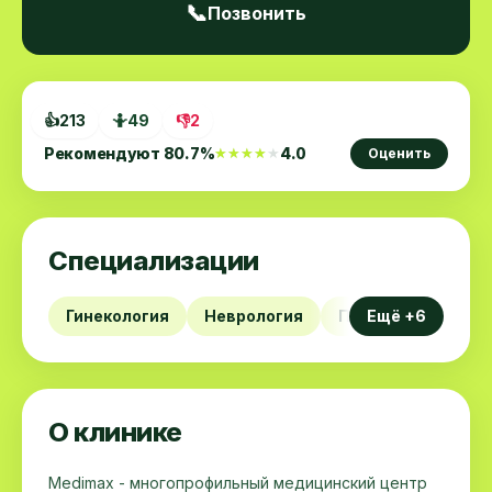
📞
Позвонить
👍
213
🤷
49
👎
2
Рекомендуют
80.7
%
4.0
★★★★★
★★★★★
Оценить
Специализации
Гинекология
Неврология
Проктология
Ещё +6
Х
О клинике
Medimax - многопрофильный медицинский центр