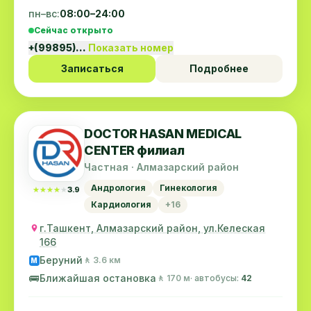
пн–вс:
08:00–24:00
ismailov abduhalil
Сейчас открыто
I
15.03.2015
+(99895)…
Показать номер
klinika dostoyna svoego nazvaniya vse na
Записаться
Подробнее
maximalnom urovne
Валерий
В
02.01.2015
DOCTOR HASAN MEDICAL
Поздравляю коллектив клиники с Новым Годом!
CENTER филиал
Желаю всем здоровья, успехов в работе и
Частная · Алмазарский район
процветания. Благодарю доктора Ишматова за
Читать далее →
Андрология
Гинекология
★★★★★
★★★★★
3.9
его доброе и отзывчивое сердце и золотые
Кардиология
+16
руки.
Muyassar
M
г.Ташкент, Алмазарский район, ул.Келеская
21.08.2014
166
medimaksning barcha xodimlariga katta
Беруний
🚶 3.6 км
minnatdorchilik bildiraman, barchasi uchun katta
M
🚌
rahmat
Ближайшая остановка
🚶 170 м
· автобусы:
42
Читать далее →