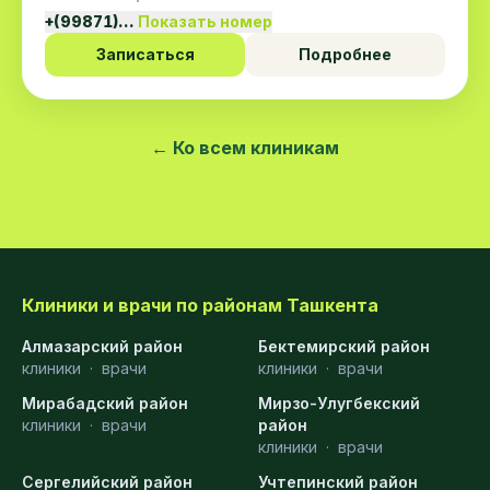
+(99871)…
Показать номер
Записаться
Подробнее
← Ко всем клиникам
Клиники и врачи по районам Ташкента
Алмазарский район
Бектемирский район
клиники
·
врачи
клиники
·
врачи
Мирабадский район
Мирзо-Улугбекский
клиники
·
врачи
район
клиники
·
врачи
Сергелийский район
Учтепинский район