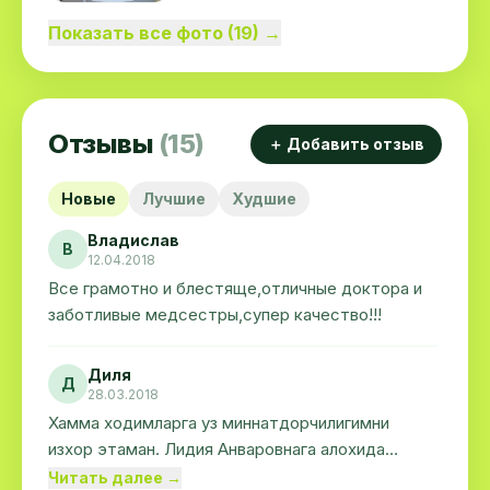
Показать все фото (19) →
Отзывы
(15)
＋ Добавить отзыв
Новые
Лучшие
Худшие
Владислав
В
12.04.2018
Все грамотно и блестяще,отличные доктора и
заботливые медсестры,супер качество!!!
Диля
Д
28.03.2018
Хамма ходимларга уз миннатдорчилигимни
изхор этаман. Лидия Анваровнага алохида
миннатдорчилик. Кули енгил, мехрибон инсон, уз
Читать далее →