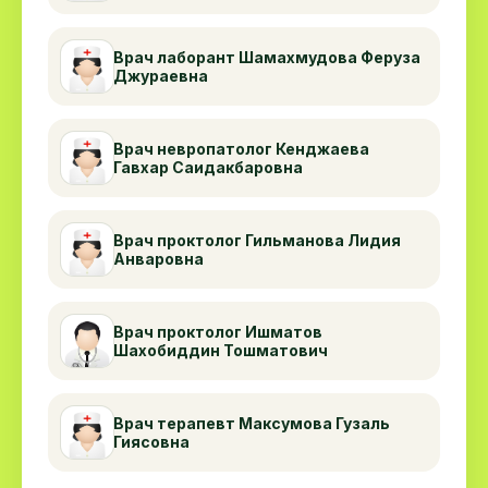
Врач лаборант Шамахмудова Феруза
Джураевна
Врач невропатолог Кенджаева
Гавхар Саидакбаровна
Врач проктолог Гильманова Лидия
Анваровна
Врач проктолог Ишматов
Шахобиддин Тошматович
Врач терапевт Максумова Гузаль
Гиясовна