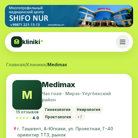
kliniki
*
🏥
Главная
/
Клиники
/
Medimax
Medimax
M
Частная · Мирзо-Улугбекский
район
Гинекология
Неврология
15 отзывов
Проктология
+7
★★★★★
★★★★★
4.0
г. Ташкент, А-Югнаки, ул. Проектная, Г-40
ориентир ТТЗ, рынок