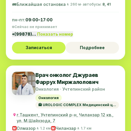
🚌
Ближайшая остановка
🚶 260 м
· автобусы:
8, 41
пн–пт:
09:00–17:00
Сейчас не принимает
+(99878)…
Показать номер
Записаться
Подробнее
Врач онколог Джураев
Фаррух Миржалолович
Онкология · Учтепинский район
Онкология
🏥 UROLOGIC COMPLEX Медицинский ц...
г.Ташкент, Учтепинский р-н, Чиланзар 12 кв.,
ул. М.Шайхзода, 7
Олмазор
Чиланзар
🚶 1.2 км
🚶 1.7 км
M
M