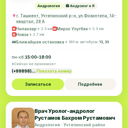
Андрология
🏥 Андролог и Я
г. Ташкент, Учтепинский р-н, ул.Фозилтепа, 14-
квартал, 28 А
Чиланзар
Мирзо Улугбек
🚶 2.3 км
🚶 2.3 км
M
M
Новза
🚶 2.7 км
M
🚌
Ближайшая остановка
🚶 180 м
· автобусы:
13, 33
пн–сб:
15:00–18:00
Сейчас не принимает
(+99898)…
Показать номер
Записаться
Подробнее
Врач Уролог-андролог
Рустамов Бахром Рустамович
Андрология · Учтепинский район