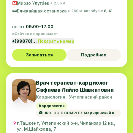
Мирзо Улугбек
🚶 2.5 км
M
🚌
Ближайшая остановка
🚶 260 м
· автобусы:
8, 41
пн–пт:
09:00–17:00
Сейчас не принимает
+(99878)…
Показать номер
Записаться
Подробнее
Врач терапевт-кардиолог
Сафаева Лайло Шавкатовна
Кардиология · Учтепинский район
Кардиология
🏥 UROLOGIC COMPLEX Медицинский ц...
г.Ташкент, Учтепинский р-н, Чиланзар 12 кв.,
ул. М.Шайхзода, 7