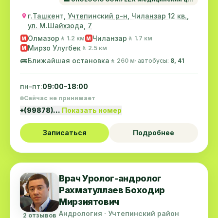
г.Ташкент, Учтепинский р-н, Чиланзар 12 кв.,
ул. М.Шайхзода, 7
Олмазор
Чиланзар
🚶 1.2 км
🚶 1.7 км
M
M
Мирзо Улугбек
🚶 2.5 км
M
🚌
Ближайшая остановка
🚶 260 м
· автобусы:
8, 41
пн–пт:
09:00–18:00
Сейчас не принимает
+(99878)…
Показать номер
Записаться
Подробнее
Врач Уролог-андролог
Рахматуллаев Боходир
Мирзиятович
Андрология · Учтепинский район
2 отзывов