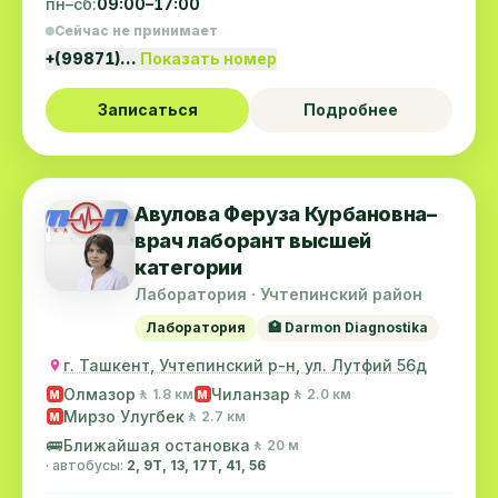
пн–сб:
09:00–17:00
Сейчас не принимает
+(99871)…
Показать номер
Записаться
Подробнее
Авулова Феруза Курбановна–
врач лаборант высшей
категории
Лаборатория · Учтепинский район
Лаборатория
🏥 Darmon Diagnostika
г. Ташкент, Учтепинский р-н, ул. Лутфий 56д
Олмазор
Чиланзар
🚶 1.8 км
🚶 2.0 км
M
M
Мирзо Улугбек
🚶 2.7 км
M
🚌
Ближайшая остановка
🚶 20 м
· автобусы:
2, 9Т, 13, 17T, 41, 56