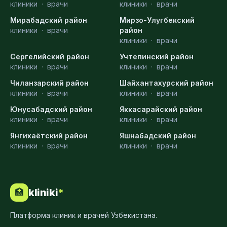
клиники
·
врачи
клиники
·
врачи
Мирабадский район
Мирзо-Улугбекский
клиники
·
врачи
район
клиники
·
врачи
Сергелийский район
Учтепинский район
клиники
·
врачи
клиники
·
врачи
Чиланзарский район
Шайхантахурский район
клиники
·
врачи
клиники
·
врачи
Юнусабадский район
Яккасарайский район
клиники
·
врачи
клиники
·
врачи
Янгихаётский район
Яшнабадский район
клиники
·
врачи
клиники
·
врачи
kliniki
*
🏥
Платформа клиник и врачей Узбекистана.