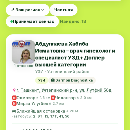
📍 Ваш регион
Частная
Принимает сейчас
Найдено: 18
Абдуллаева Хабиба
Исматовна – врач гинеколог и
специалист УЗД+Доплер
высшей категории
1 отзывов
УЗИ · Учтепинский район
УЗИ
🏥 Darmon Diagnostika
г. Ташкент, Учтепинский р-н, ул. Лутфий 56д
Олмазор
Чиланзар
🚶 1.8 км
🚶 2.0 км
M
M
Мирзо Улугбек
🚶 2.7 км
M
🚌
Ближайшая остановка
🚶 20 м
· автобусы:
2, 9Т, 13, 17T, 41, 56