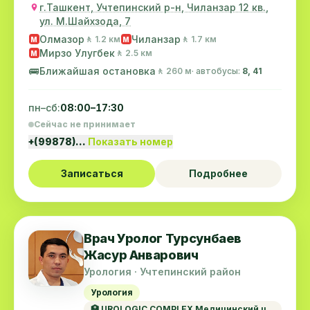
г.Ташкент, Учтепинский р-н, Чиланзар 12 кв.,
ул. М.Шайхзода, 7
Олмазор
Чиланзар
🚶 1.2 км
🚶 1.7 км
M
M
Мирзо Улугбек
🚶 2.5 км
M
🚌
Ближайшая остановка
🚶 260 м
· автобусы:
8, 41
пн–сб:
08:00–17:30
Сейчас не принимает
+(99878)…
Показать номер
Записаться
Подробнее
Врач Уролог Турсунбаев
Жасур Анварович
Урология · Учтепинский район
Урология
🏥 UROLOGIC COMPLEX Медицинский ц...