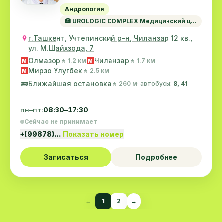
Андрология
🏥 UROLOGIC COMPLEX Медицинский ц...
г.Ташкент, Учтепинский р-н, Чиланзар 12 кв.,
ул. М.Шайхзода, 7
Олмазор
Чиланзар
🚶 1.2 км
🚶 1.7 км
M
M
Мирзо Улугбек
🚶 2.5 км
M
🚌
Ближайшая остановка
🚶 260 м
· автобусы:
8, 41
пн–пт:
08:30–17:30
Сейчас не принимает
+(99878)…
Показать номер
Записаться
Подробнее
←
1
2
→