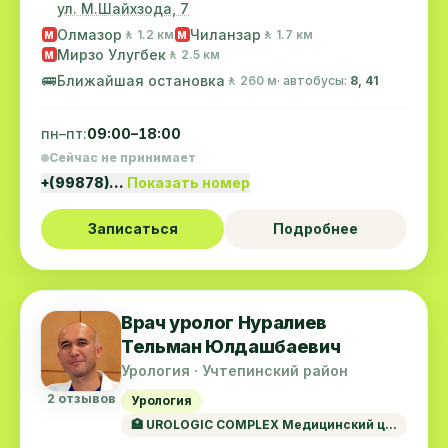
ул. М.Шайхзода, 7
Олмазор
Чиланзар
🚶 1.2 км
🚶 1.7 км
M
M
Мирзо Улугбек
🚶 2.5 км
M
🚌
Ближайшая остановка
🚶 260 м
· автобусы:
8, 41
пн–пт:
09:00–18:00
Сейчас не принимает
+(99878)…
Показать номер
Записаться
Подробнее
Врач уролог Нуралиев
Тельман Юлдашбаевич
Урология · Учтепинский район
2 отзывов
Урология
🏥 UROLOGIC COMPLEX Медицинский ц...