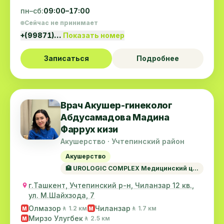
пн–сб:
09:00–17:00
Сейчас не принимает
+(99871)…
Показать номер
Записаться
Подробнее
Врач Акушер-гинеколог
Абдусамадова Мадина
Фаррух кизи
Акушерство · Учтепинский район
Акушерство
🏥 UROLOGIC COMPLEX Медицинский ц...
г.Ташкент, Учтепинский р-н, Чиланзар 12 кв.,
ул. М.Шайхзода, 7
Олмазор
Чиланзар
🚶 1.2 км
🚶 1.7 км
M
M
Мирзо Улугбек
🚶 2.5 км
M