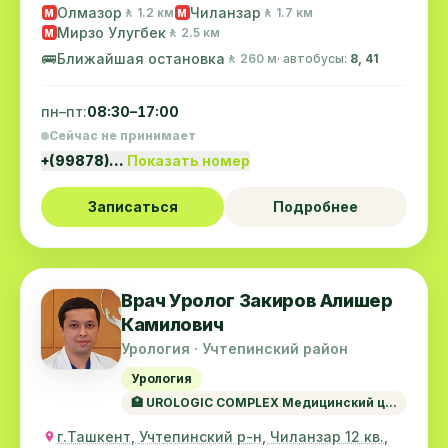
Олмазор
Чиланзар
🚶 1.2 км
🚶 1.7 км
M
M
Мирзо Улугбек
🚶 2.5 км
M
🚌
Ближайшая остановка
🚶 260 м
· автобусы:
8, 41
пн–пт:
08:30–17:00
Сейчас не принимает
+(99878)…
Показать номер
Записаться
Подробнее
Врач Уролог Закиров Алишер
Камилович
Урология · Учтепинский район
Урология
🏥 UROLOGIC COMPLEX Медицинский ц...
г.Ташкент, Учтепинский р-н, Чиланзар 12 кв.,