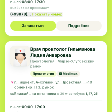
пн–сб:
08:00–17:30
Сейчас не принимает
(+99878)…
Показать номер
Записаться
Подробнее
Врач проктолог Гильманова
Лидия Анваровна
Проктология · Мирзо-Улугбекский
район
Проктология
🏥 Medimax
г. Ташкент, А-Югнаки, ул. Проектная, Г-40
ориентир ТТЗ, рынок
🚌
Ближайшая остановка
🚶 30 м
· автобусы:
1, 17, 25
пн–пт:
09:00–17:00