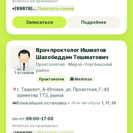
Сейчас не принимает
+(99878)…
Показать номер
Записаться
Подробнее
Врач проктолог Ишматов
Шахобиддин Тошматович
Проктология · Мирзо-Улугбекский
район
1 отзывов
Проктология
🏥 Medimax
г. Ташкент, А-Югнаки, ул. Проектная, Г-40
ориентир ТТЗ, рынок
🚌
Ближайшая остановка
🚶 30 м
· автобусы:
1, 17, 25
пн–пт:
09:00–17:00
Сейчас не принимает