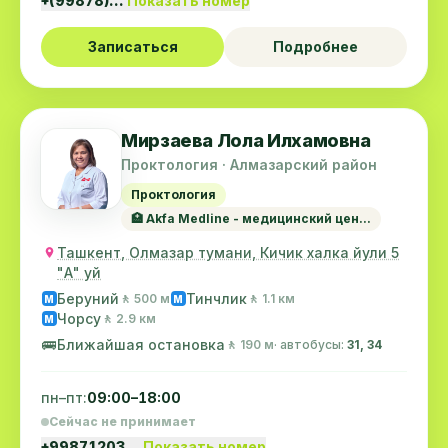
+(99878)…
Показать номер
Записаться
Подробнее
Мирзаева Лола Илхамовна
Проктология · Алмазарский район
Проктология
🏥 Akfa Medline - медицинский цен...
Ташкент, Олмазар тумани, Кичик халка йули 5
"А" уй
Беруний
Тинчлик
🚶 500 м
🚶 1.1 км
M
M
Чорсу
🚶 2.9 км
M
🚌
Ближайшая остановка
🚶 190 м
· автобусы:
31, 34
пн–пт:
09:00–18:00
Сейчас не принимает
+99871203…
Показать номер