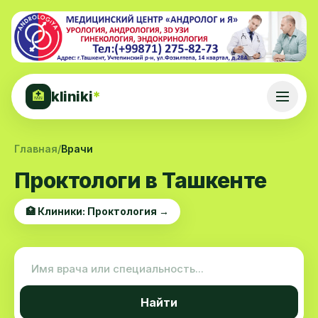
kliniki
*
🏥
Главная
/
Врачи
Проктологи в Ташкенте
🏥 Клиники: Проктология →
Найти