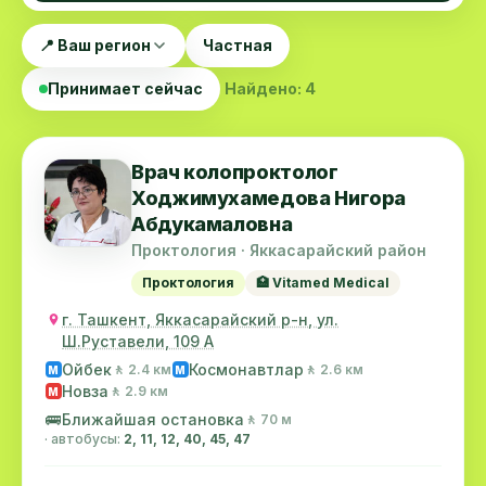
📍 Ваш регион
Частная
Принимает сейчас
Найдено: 4
Врач колопроктолог
Ходжимухамедова Нигора
Абдукамаловна
Проктология · Яккасарайский район
Проктология
🏥 Vitamed Medical
г. Ташкент, Яккасарайский р-н, ул.
Ш.Руставели, 109 А
Ойбек
Космонавтлар
🚶 2.4 км
🚶 2.6 км
M
M
Новза
🚶 2.9 км
M
🚌
Ближайшая остановка
🚶 70 м
· автобусы:
2, 11, 12, 40, 45, 47