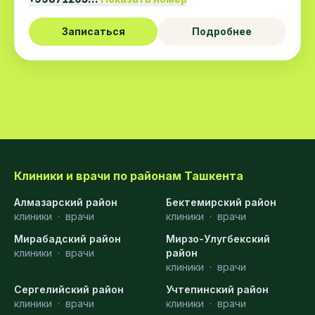
Записаться
Подробнее
Клиники и врачи по районам Ташкента
Алмазарский район
Бектемирский район
клиники
·
врачи
клиники
·
врачи
Мирабадский район
Мирзо-Улугбекский
клиники
·
врачи
район
клиники
·
врачи
Сергелийский район
Учтепинский район
клиники
·
врачи
клиники
·
врачи