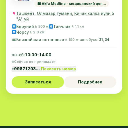
🏥 Akfa Medline - медицинский цен...
Ташкент, Олмазар тумани, Кичик халка йули 5
"А" уй
Беруний
Тинчлик
🚶 500 м
🚶 1.1 км
M
M
Чорсу
🚶 2.9 км
M
🚌
Ближайшая остановка
🚶 190 м
· автобусы:
31, 34
пн–сб:
10:00–14:00
Сейчас не принимает
+99871203…
Показать номер
Записаться
Подробнее