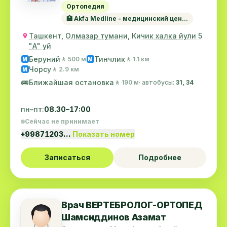
Ортопедия
🏥 Akfa Medline - медицинский цен...
Ташкент, Олмазар тумани, Кичик халка йули 5
"А" уй
Беруний
Тинчлик
🚶 500 м
🚶 1.1 км
M
M
Чорсу
🚶 2.9 км
M
🚌
Ближайшая остановка
🚶 190 м
· автобусы:
31, 34
пн–пт:
08.30–17:00
Сейчас не принимает
+99871203…
Показать номер
Записаться
Подробнее
Врач ВЕРТЕБРОЛОГ-ОРТОПЕД
Шамсиддинов Азамат