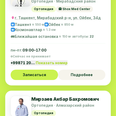
Ортопедия · Мирабадский район
Ортопедия
🏥 Shox Med Center
г. Ташкент, Мирабадский р-н, ул. Ойбек, 34д
Ташкент
Ойбек
🚶 550 м
🚶 850 м
M
M
Космонавтлар
🚶 1.3 км
M
🚌
Ближайшая остановка
🚶 150 м
· автобусы:
22
пн–пт:
09:00–17:00
Сейчас не принимает
+99871 20…
Показать номер
Записаться
Подробнее
Мирзаев Акбар Бахромович
Ортопедия · Алмазарский район
Ортопедия