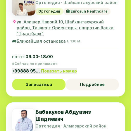
Ортопедия · Шайхантахурский район
Ортопедия
🏥 Eurosun Healthcare
ул. Алишер Навоий 10, Шайхантахурский
район, Ташкент Ориентиры: напротив банка
"Трастбанк"
🚌
Ближайшая остановка
🚶 130 м
пн–пт:
09:00–18:00
Сейчас не принимает
+99888 95…
Показать номер
Записаться
Подробнее
Бабакулов Абдуазиз
Шадиевич
Ортопедия · Алмазарский район