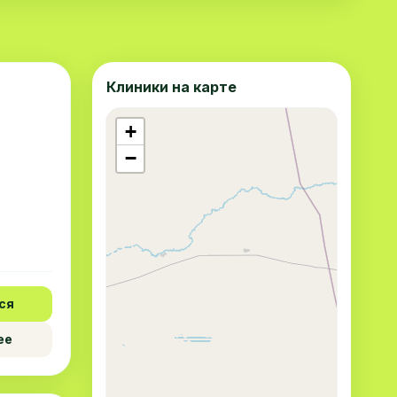
Клиники на карте
+
−
ся
ее