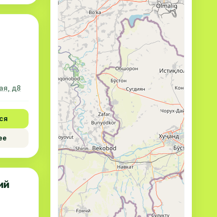
ая, д8
ся
ее
ий