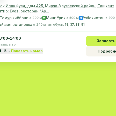
уюк Ипак йули, дом 425, Мирзо-Улугбекский район, Ташкент
тир: Evos, ресторан "Ар...
Темур хиёбони
Минг Урик
Узбекистон
🚶 200 м
🚶 500 м
🚶 900
M
M
айшая остановка
🚶 240 м
· автобусы:
19, 37, 38, 51
8:00–14:00
Записать
 закрыто
1-2…
Показать номер
Подробн