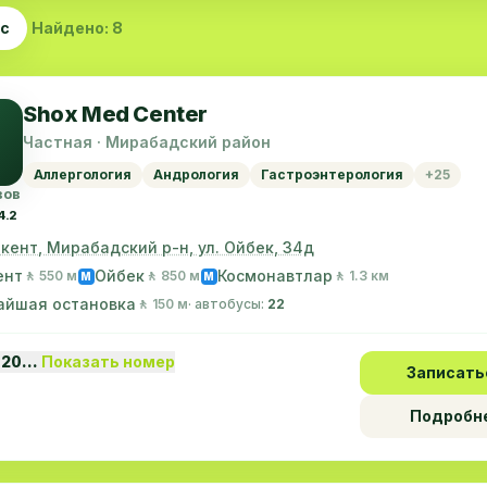
ас
Найдено: 8
Shox Med Center
Частная · Мирабадский район
Аллергология
Андрология
Гастроэнтерология
+25
вов
4.2
шкент, Мирабадский р-н, ул. Ойбек, 34д
ент
Ойбек
Космонавтлар
🚶 550 м
🚶 850 м
🚶 1.3 км
M
M
айшая остановка
🚶 150 м
· автобусы:
22
 20…
Показать номер
Записать
Подробн