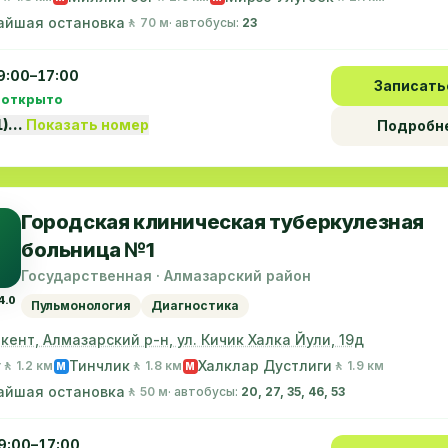
айшая остановка
🚶 70 м
· автобусы:
23
9:00–17:00
Записать
 открыто
1)…
Показать номер
Подробн
Городская клиническая туберкулезная
больница №1
Государственная · Алмазарский район
4.0
Пульмонология
Диагностика
шкент, Алмазарский р-н, ул. Кичик Халка Йули, 19д
у
Тинчлик
Халклар Дустлиги
🚶 1.2 км
🚶 1.8 км
🚶 1.9 км
M
M
айшая остановка
🚶 50 м
· автобусы:
20, 27, 35, 46, 53
9:00–17:00