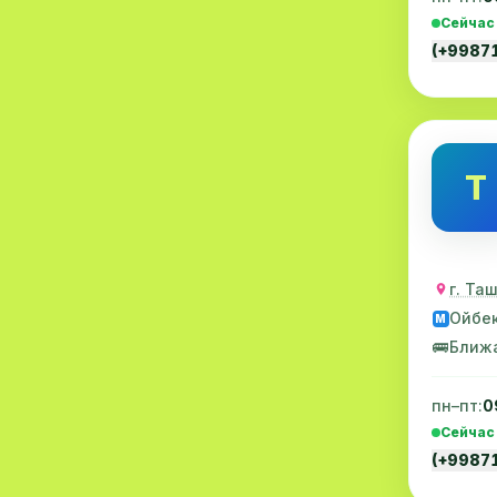
Сейчас
МРТ
9
(+9987
Проктология
8
Пульмонология
8
Флебология
8
Т
Рентгенология
8
Анестезиология
7
г. Та
Наркология
7
Ойбе
M
МСКТ
7
🚌
Ближ
Иммунология
6
пн–пт:
0
Онкология
6
Сейчас
(+9987
Пластическая хирургия
6