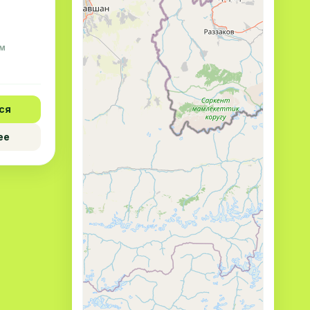
 м
ся
ее