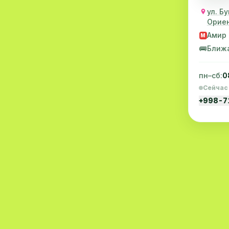
ул. Б
Нефрология
4
Ориен
Амир 
Трихология
4
M
🚌
Ближ
Вирусология
4
пн–сб:
0
Эпидемиология
4
Сейчас
Микробиология
4
+998-7
Дерматовенерология
4
Эндоскопия
4
Инфекционные болезни
4
Детские неврология
4
Гематология
3
Гепатология
3