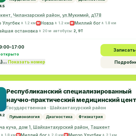
4.5
шкент, Чиланзарский район, ул.Мукимий, д178
 Улугбек
Новза
Миллий бог
🚶 1.2 км
🚶 1.2 км
🚶 1.8 км
M
M
айшая остановка
🚶 20 м
· автобусы:
2, 9Т
9:00–17:00
Записать
 открыто
1)…
Показать номер
Подробн
Республиканский специализированный
научно-практический медицинский цен
фтизиатрии и пульмонологии
Государственная · Шайхантахурский район
4.2
Пульмонология
Диагностика
Фтизиатрия
рча куча, дом 1, Шайхантахурский район, Ташкент
Миллий бог
Мирзо Улугбек
🚶 1.8 км
🚶 2.0 км
🚶 2.1 км
M
M