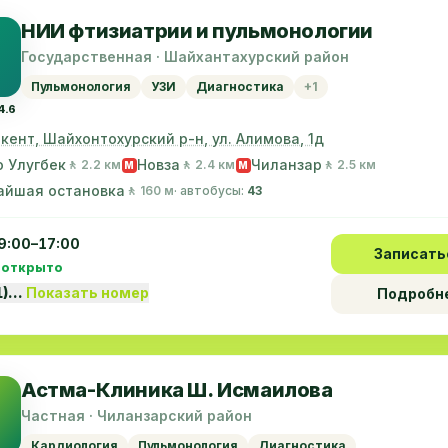
НИИ фтизиатрии и пульмонологии
Государственная · Шайхантахурский район
Пульмонология
УЗИ
Диагностика
+1
4.6
шкент, Шайхонтохурский р-н, ул. Алимова, 1д
 Улугбек
Новза
Чиланзар
🚶 2.2 км
🚶 2.4 км
🚶 2.5 км
M
M
айшая остановка
🚶 160 м
· автобусы:
43
9:00–17:00
Записать
 открыто
1)…
Показать номер
Подробн
Астма-Клиника Ш. Исмаилова
Частная · Чиланзарский район
Кардиология
Пульмонология
Диагностика