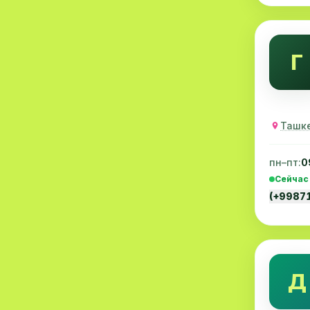
Психиатрия
6
Ревматология
6
Г
Экстренная медицинская
6
помощь
Травматология
6
Ташке
Коронавирус
6
пн–пт:
0
Скрининг
5
Сейчас
Психотерапия
5
(+9987
Нейрохирургия
5
Детские кардиология
5
Д
Венерология
4
Маммология
4