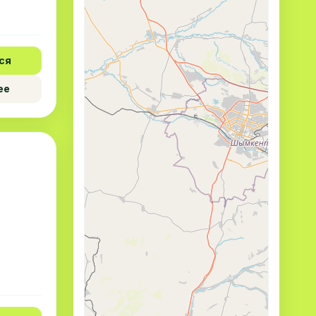
ся
ее