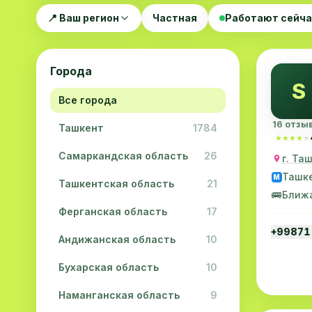
📍 Ваш регион
Частная
Работают сейч
Города
S
Все города
16 отзы
Ташкент
1784
★★★★★
★★★★★
Самаркандская область
26
г. Та
Ташк
M
Ташкентская область
21
🚌
Ближ
Ферганская область
17
+99871
Андижанская область
10
Бухарская область
10
Наманганская область
9