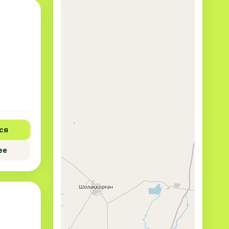
ся
ее