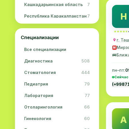
Кашкадарьинская область
7
Н
Республика Каракалпакстан
7
Навоийская область
5
★★★★★
★★★★★
Специализации
Джизакская область
3
г. Та
Мирзо
M
Все специализации
Сурхандарьинская область
2
🚌
Ближ
Диагностика
508
Сырдарьинская область
2
пн–пт:
0
Стоматология
444
Хорезмская область
2
Сейчас
Педиатрия
79
(+9987
Лаборатория
77
Отоларингология
66
А
Гинекология
60