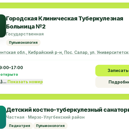
Городская Клиническая Туберкулезная
Больница №2
Государственная
Пульмонология
нтская обл., Кибрайский р-н, Пос. Салар, ул. Университетск
9:00–17:00
Записать
 открыто
1)…
Показать номер
Подробн
Детский костно-туберкулезный санатор
Частная · Мирзо-Улугбекский район
Педиатрия
Пульмонология