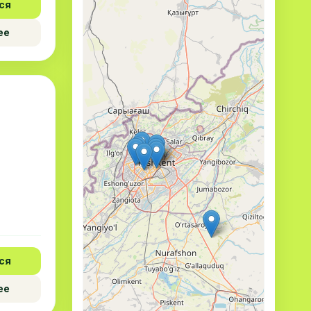
ся
ее
ся
ее