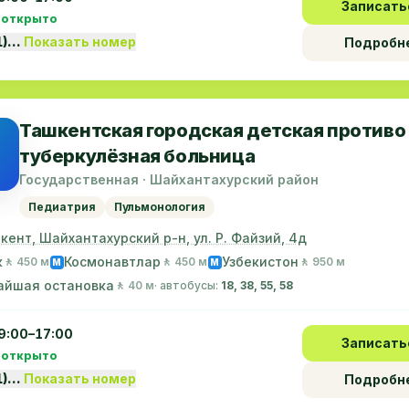
Записать
 открыто
1)…
Показать номер
Подробн
Ташкентская городская детская противо
туберкулёзная больница
Государственная · Шайхантахурский район
Педиатрия
Пульмонология
шкент, Шайхантахурский р-н, ул. Р. Файзий, 4д
к
Космонавтлар
Узбекистон
🚶 450 м
🚶 450 м
🚶 950 м
M
M
айшая остановка
🚶 40 м
· автобусы:
18, 38, 55, 58
9:00–17:00
Записать
 открыто
1)…
Показать номер
Подробн