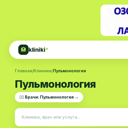
kliniki
*
🏥
Главная
/
Клиники
/
Пульмонология
Пульмонология
👨‍⚕️ Врачи: Пульмонология →