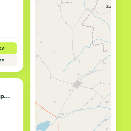
ся
ее
тр