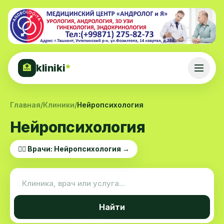
kliniki
*
🏥
Главная
/
Клиники
/
Нейропсихология
Нейропсихология
👨‍⚕️ Врачи: Нейропсихология →
Найти