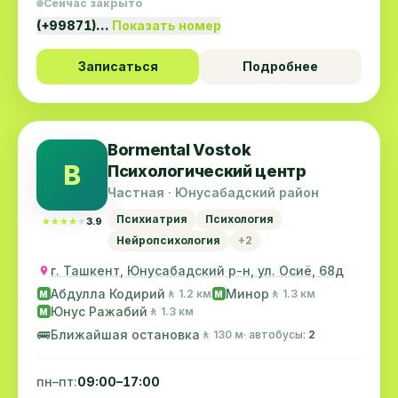
Сейчас закрыто
(+99871)…
Показать номер
Записаться
Подробнее
Bormental Vostok
B
Психологический центр
Частная · Юнусабадский район
Психиатрия
Психология
★★★★★
★★★★★
3.9
Нейропсихология
+2
г. Ташкент, Юнусабадский р-н, ул. Осиё, 68д
Абдулла Кодирий
Минор
🚶 1.2 км
🚶 1.3 км
M
M
Юнус Ражабий
🚶 1.3 км
M
🚌
Ближайшая остановка
🚶 130 м
· автобусы:
2
пн–пт:
09:00–17:00