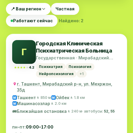
📍 Ваш регион
Частная
Работают сейчас
Найдено: 2
Городская Клиническая
Г
Психиатрическая Больница
Государственная · Мирабадский
район
Психиатрия
Психология
★★★★★
★★★★★
4.2
Нейропсихология
+1
г. Ташкент, Мирабадский р-н, ул. Мехржон,
35д
Ташкент
Ойбек
🚶 850 м
🚶 1.8 км
M
M
Машинасозлар
🚶 2.0 км
M
🚌
Ближайшая остановка
🚶 240 м
· автобусы:
52, 55
пн–пт:
09:00–17:00