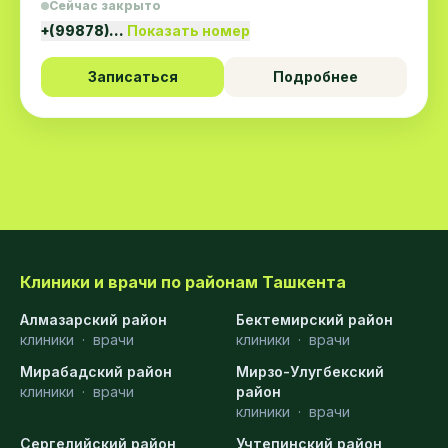
Сейчас закрыто
+(99878)…
Показать номер
Записаться
Подробнее
Клиники и врачи по районам Ташкента
Алмазарский район
Бектемирский район
клиники
·
врачи
клиники
·
врачи
Мирабадский район
Мирзо-Улугбекский
клиники
·
врачи
район
клиники
·
врачи
Сергелийский район
Учтепинский район