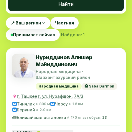
Найти
📍 Ваш регион
Частная
Принимает сейчас
Найдено: 1
Нуриддинов Алишер
Майиддинович
Народная медицина ·
Шайхантахурский район
Народная медицина
🏥 Saba Darmon
г. Ташкент, ул. Нурафшон, 7А/3
Тинчлик
Чорсу
🚶 800 м
🚶 1.6 км
M
M
Беруний
🚶 2.0 км
M
🚌
Ближайшая остановка
🚶 170 м
· автобусы:
23