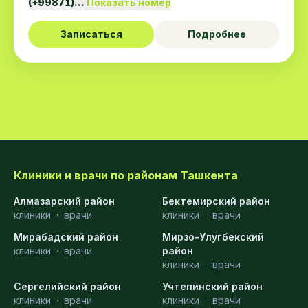
(+99871)…
Показать номер
Записаться
Подробнее
Клиники и врачи по районам Ташкента
Алмазарский район
Бектемирский район
клиники
·
врачи
клиники
·
врачи
Мирабадский район
Мирзо-Улугбекский
клиники
·
врачи
район
клиники
·
врачи
Сергелийский район
Учтепинский район
клиники
·
врачи
клиники
·
врачи