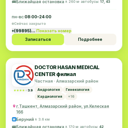
🚌
Ближайшая остановка
🚶 260 м
· автобусы:
17, 43
пн–вс:
08:00–24:00
Сейчас закрыто
+(99895)…
Показать номер
Записаться
Подробнее
DOCTOR HASAN MEDICAL
CENTER филиал
Частная · Алмазарский район
Андрология
Гинекология
★★★★★
★★★★★
3.9
Кардиология
+16
г.Ташкент, Алмазарский район, ул.Келеская
166
Беруний
🚶 3.6 км
M
🚌
Ближайшая остановка
🚶 170 м
· автобусы:
42