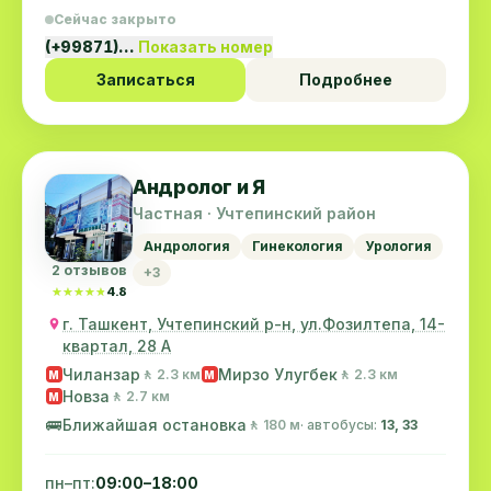
Сейчас закрыто
(+99871)…
Показать номер
Записаться
Подробнее
Андролог и Я
Частная · Учтепинский район
Андрология
Гинекология
Урология
2 отзывов
+3
★★★★★
★★★★★
4.8
г. Ташкент, Учтепинский р-н, ул.Фозилтепа, 14-
квартал, 28 А
Чиланзар
Мирзо Улугбек
🚶 2.3 км
🚶 2.3 км
M
M
Новза
🚶 2.7 км
M
🚌
Ближайшая остановка
🚶 180 м
· автобусы:
13, 33
пн–пт:
09:00–18:00