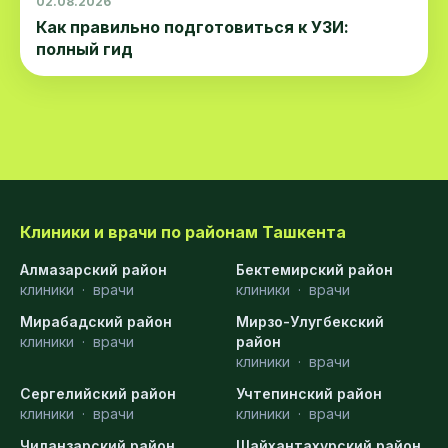
02.08.2026
Как правильно подготовиться к УЗИ:
полный гид
Клиники и врачи по районам Ташкента
Алмазарский район
Бектемирский район
клиники
·
врачи
клиники
·
врачи
Мирабадский район
Мирзо-Улугбекский
клиники
·
врачи
район
клиники
·
врачи
Сергелийский район
Учтепинский район
клиники
·
врачи
клиники
·
врачи
Чиланзарский район
Шайхантахурский район