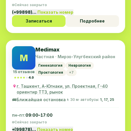
Сейчас закрыто
(+99898)…
Показать номер
Записаться
Подробнее
Medimax
M
Частная · Мирзо-Улугбекский район
Гинекология
Неврология
15 отзывов
Проктология
+7
★★★★★
★★★★★
4.0
г. Ташкент, А-Югнаки, ул. Проектная, Г-40
ориентир ТТЗ, рынок
🚌
Ближайшая остановка
🚶 30 м
· автобусы:
1, 17, 25
пн–пт:
09:00–17:00
Сейчас закрыто
+(99878)…
Показать номер