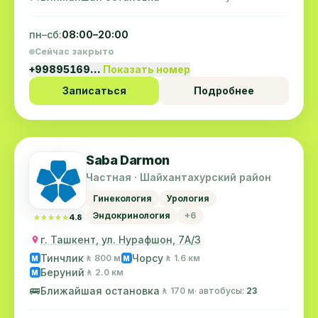
пн–сб:
08:00–20:00
Сейчас закрыто
+99895169…
Показать номер
Записаться
Подробнее
Saba Darmon
Частная · Шайхантахурский район
Гинекология
Урология
Эндокринология
+6
★★★★★
★★★★★
4.8
г. Ташкент, ул. Нурафшон, 7А/3
Тинчлик
Чорсу
🚶 800 м
🚶 1.6 км
M
M
Беруний
🚶 2.0 км
M
🚌
Ближайшая остановка
🚶 170 м
· автобусы:
23