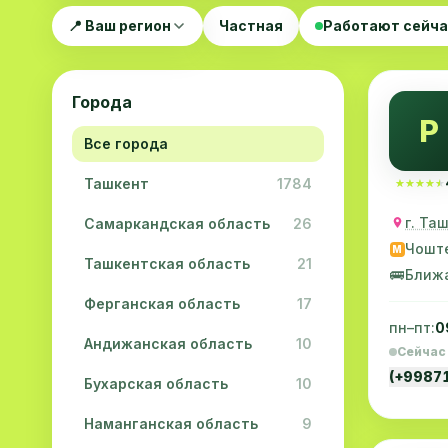
📍 Ваш регион
Частная
Работают сейч
Города
Р
Все города
Ташкент
1784
★★★★★
★★★★★
г. Та
Самаркандская область
26
Чошт
M
Ташкентская область
21
🚌
Ближ
Ферганская область
17
пн–пт:
0
Андижанская область
10
Сейчас
(+9987
Бухарская область
10
Наманганская область
9