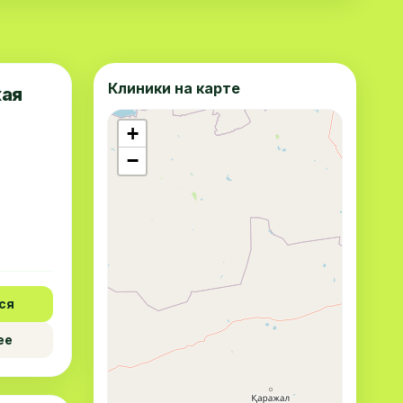
Клиники на карте
кая
+
−
ся
ее