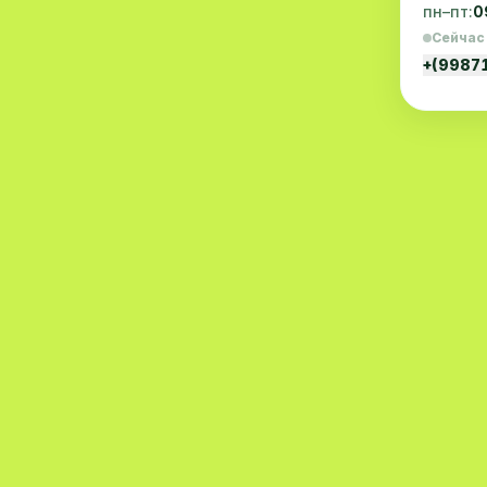
пн–пт:
0
Эмбриология
20
Сейчас
+(9987
Акушерство
19
Ортопедия
19
Массаж
18
Репродуктология
16
ЭКГ
16
Гастроэнтерология
13
Андрология
12
Стационар
11
Аллергология
10
Психология
9