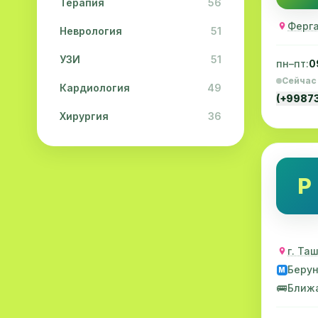
Терапия
56
Ферга
Неврология
51
УЗИ
51
пн–пт:
0
Сейчас
Кардиология
49
(+9987
Хирургия
36
Физиотерапия
31
Косметология
28
Р
Урология
28
Офтальмология
26
г. Та
Дерматология
23
Беру
M
Эндокринология
21
🚌
Ближ
Невропатология
21