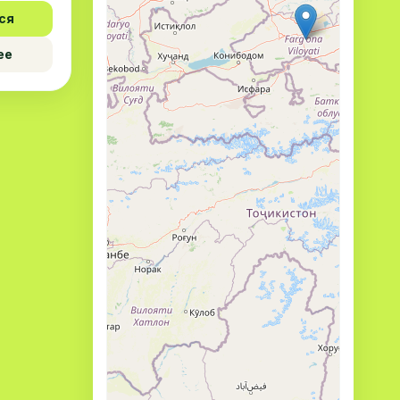
ся
ее