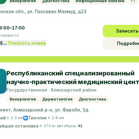
Венерология
Диагностика
Инфекционные болезни
+1
нская обл., ул. Пахлаван Mахмуд, д23
9:00–17:00
Записать
 закрыто
3)…
Показать номер
Подробн
Республиканский специализированный
научно-практический медицинский цен
дерматологии и венерологии
Государственная · Алмазарский район
Венерология
Дерматология
Диагностика
шкент, Алмазарский р-н, ул. Фароби, 3д
ний
Тинчлик
🚶 2.3 км
🚶 2.8 км
M
айшая остановка
🚶 370 м
· автобусы:
42