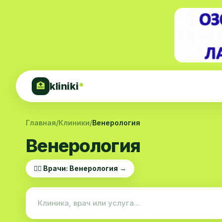
kliniki
*
🏥
Главная
/
Клиники
/
Венерология
Венерология
👨‍⚕️ Врачи: Венерология →