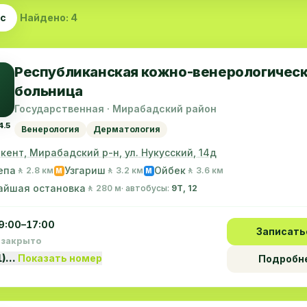
ас
Найдено: 4
Республиканская кожно-венерологичес
больница
Государственная · Мирабадский район
4.5
Венерология
Дерматология
шкент, Мирабадский р-н, ул. Нукусский, 14д
епа
Узгариш
Ойбек
🚶 2.8 км
🚶 3.2 км
🚶 3.6 км
M
M
айшая остановка
🚶 280 м
· автобусы:
9Т, 12
9:00–17:00
Записать
 закрыто
1)…
Показать номер
Подробн