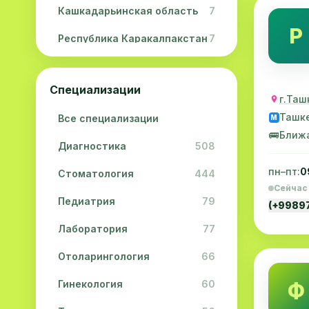
Кашкадарьинская область
7
Р
Республика Каракалпакстан
7
Навоийская область
5
Специализации
Джизакская область
3
г.Таш
Ташк
Все специализации
M
Сурхандарьинская область
2
🚌
Ближ
Диагностика
508
Сырдарьинская область
2
пн–пт:
0
Стоматология
444
Хорезмская область
2
Сейчас
Педиатрия
79
(+9989
Лаборатория
77
Отоларингология
66
Гинекология
60
Ф