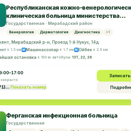
Республиканская кожно-венерологичес
клиническая больница министерства
здравоохранения республики узбекиста
Государственная · Мирабадский район
Венерология
Дерматология
Диагностика
+1
кент, Мирабадский р-н, Проезд 1-й Нукус, 14д
ент
Машинасозлар
Ойбек
🚶 1.3 км
🚶 1.7 км
🚶 2.5 км
M
M
айшая остановка
🚶 150 м
· автобусы:
13Т, 22, 26
9:00–17:00
Записать
 закрыто
71)…
Показать номер
Подробн
Ферганская инфекционная больница
Государственная