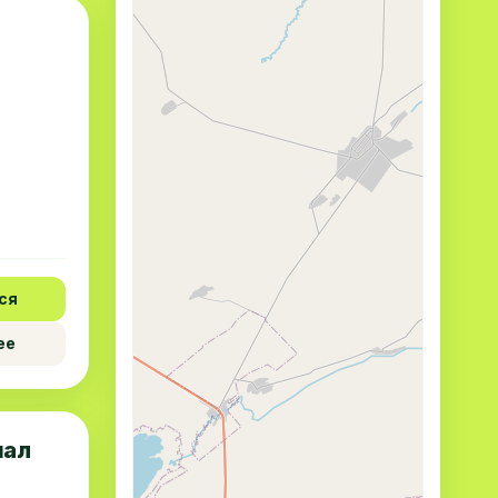
ся
ее
иал