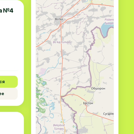
а №4
ся
ее