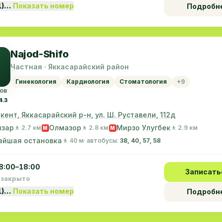
1)…
Показать номер
Подробн
Najod-Shifo
Частная · Яккасарайский район
Гинекология
Кардиология
Стоматология
+9
ов
4.3
шкент, Яккасарайский р-н, ул. Ш. Руставели, 112д
нзар
Олмазор
Мирзо Улугбек
🚶 2.7 км
🚶 2.8 км
🚶 2.9 км
M
M
айшая остановка
🚶 40 м
· автобусы:
38, 40, 57, 58
8:00–18:00
Записать
 закрыто
1)…
Показать номер
Подробн