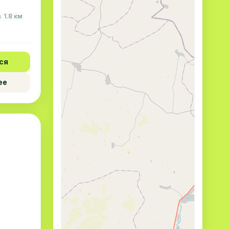
 1.8 км
ся
ее