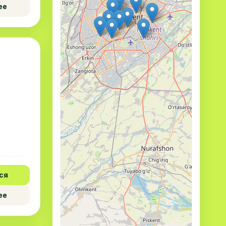
ее
ся
ее