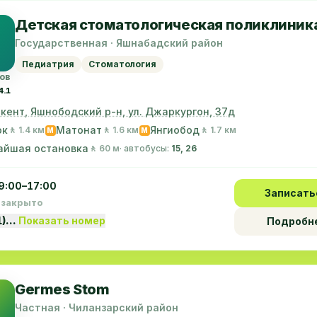
Детская стоматологическая поликлиник
Государственная · Яшнабадский район
Педиатрия
Стоматология
ов
4.1
г. Ташкент, Яшнободский р-н, ул. Джаркургон, 37д
юк
Матонат
Янгиобод
🚶 1.4 км
🚶 1.6 км
🚶 1.7 км
M
M
айшая остановка
🚶 60 м
· автобусы:
15, 26
9:00–17:00
Записать
 закрыто
1)…
Показать номер
Подробн
Germes Stom
Частная · Чиланзарский район