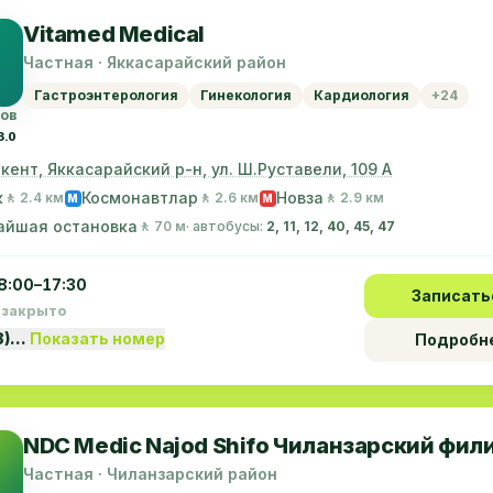
Vitamed Medical
Частная · Яккасарайский район
Гастроэнтерология
Гинекология
Кардиология
+24
вов
3.0
шкент, Яккасарайский р-н, ул. Ш.Руставели, 109 А
к
Космонавтлар
Новза
🚶 2.4 км
🚶 2.6 км
🚶 2.9 км
M
M
айшая остановка
🚶 70 м
· автобусы:
2, 11, 12, 40, 45, 47
8:00–17:30
Записать
 закрыто
8)…
Показать номер
Подробн
NDC Medic Najod Shifo Чиланзарский фил
Частная · Чиланзарский район