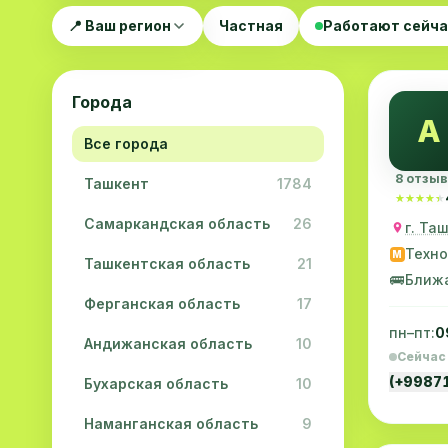
📍 Ваш регион
Частная
Работают сейч
Города
A
Все города
8 отзы
Ташкент
1784
★★★★★
★★★★★
Самаркандская область
26
г. Та
Техн
M
Ташкентская область
21
🚌
Ближ
Ферганская область
17
пн–пт:
0
Андижанская область
10
Сейчас
(+9987
Бухарская область
10
Наманганская область
9