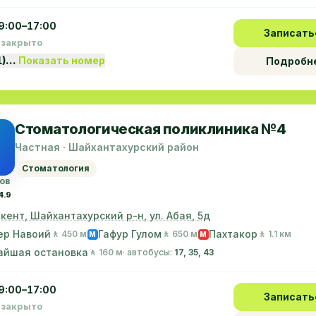
9:00–17:00
Записать
 закрыто
1)…
Показать номер
Подробн
Стоматологическая поликлиника №4
Частная · Шайхантахурский район
Стоматология
ов
4.9
г. Ташкент, Шайхантахурский р-н, ул. Абая, 5д
ер Навоий
Гафур Гулом
Пахтакор
🚶 450 м
🚶 650 м
🚶 1.1 км
M
M
айшая остановка
🚶 160 м
· автобусы:
17, 35, 43
9:00–17:00
Записать
 закрыто