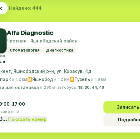
ас
Найдено: 444
Alfa Diagnostic
Частная · Яшнабадский район
Стоматология
Диагностика
вов
4.4
шкент, Яшнободский р-н, ул. Корасув, 4д
опарк
Яшнобод
Тузель
🚶 1.2 км
🚶 1.2 км
🚶 1.8 км
M
M
айшая остановка
🚶 290 м
· автобусы:
18, 30, 44, 49
9:00–17:00
Записать
 закрыто
1)…
Показать номер
Подробн