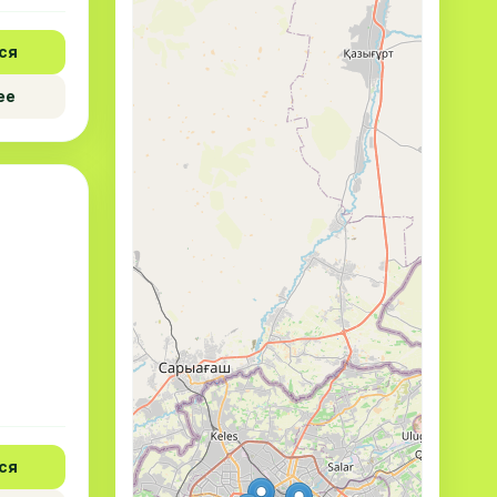
ся
ее
ся