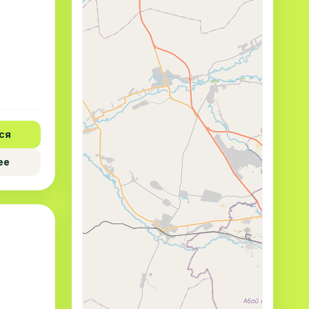
ся
ее