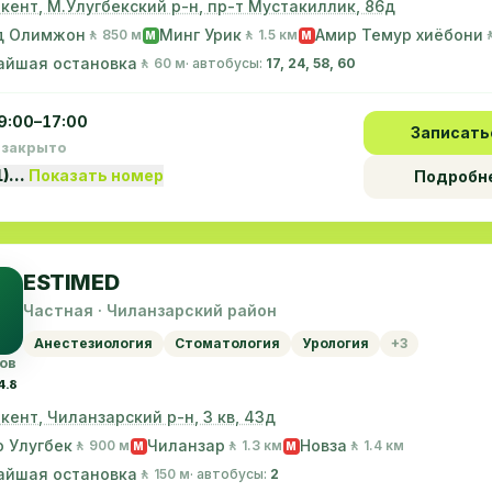
г. Ташкент, М.Улугбекский р-н, пр-т Мустакиллик, 86д
д Олимжон
Минг Урик
Амир Темур хиёбони
🚶 850 м
🚶 1.5 км

M
M
айшая остановка
🚶 60 м
· автобусы:
17, 24, 58, 60
9:00–17:00
Записать
 закрыто
1)…
Показать номер
Подробн
ESTIMED
Частная · Чиланзарский район
Анестезиология
Стоматология
Урология
+3
ов
4.8
шкент, Чиланзарский р-н, 3 кв, 43д
 Улугбек
Чиланзар
Новза
🚶 900 м
🚶 1.3 км
🚶 1.4 км
M
M
айшая остановка
🚶 150 м
· автобусы:
2