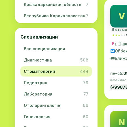
Кашкадарьинская область
7
V
Республика Каракалпакстан
7
Навоийская область
5
5 отзы
★★★★★
★★★★★
Специализации
Джизакская область
3
г. Та
Все специализации
Сурхандарьинская область
2
Ойбе
M
🚌
Ближ
Диагностика
508
Сырдарьинская область
2
Стоматология
444
Хорезмская область
2
пн–сб:
0
Сейчас
Педиатрия
79
(+9987
Лаборатория
77
Отоларингология
66
Гинекология
60
N