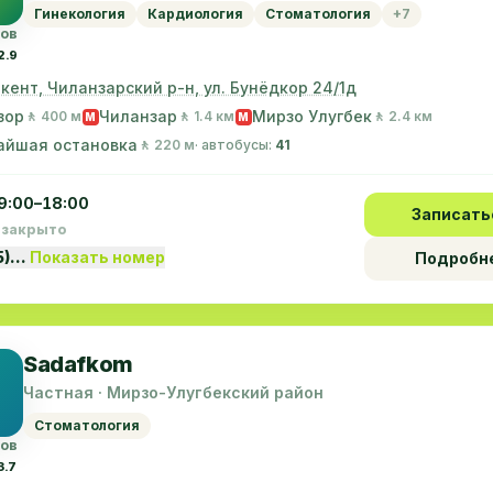
Гинекология
Кардиология
Стоматология
+7
вов
2.9
шкент, Чиланзарский р-н, ул. Бунёдкор 24/1д
зор
Чиланзар
Мирзо Улугбек
🚶 400 м
🚶 1.4 км
🚶 2.4 км
M
M
айшая остановка
🚶 220 м
· автобусы:
41
9:00–18:00
Записать
 закрыто
5)…
Показать номер
Подробн
Sadafkom
Частная · Мирзо-Улугбекский район
Стоматология
вов
3.7