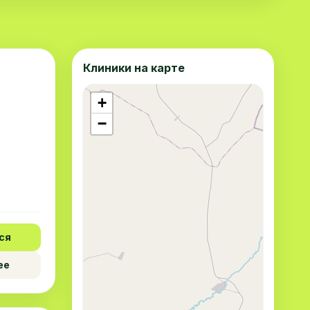
Клиники на карте
+
−
ся
ее