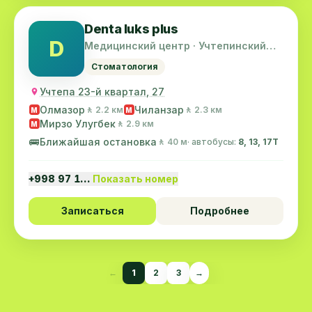
Denta luks plus
D
Медицинский центр · Учтепинский
район
Стоматология
Учтепа 23-й квартал, 27
Олмазор
Чиланзар
🚶 2.2 км
🚶 2.3 км
M
M
Мирзо Улугбек
🚶 2.9 км
M
🚌
Ближайшая остановка
🚶 40 м
· автобусы:
8, 13, 17T
+998 97 1…
Показать номер
Записаться
Подробнее
←
1
2
3
→