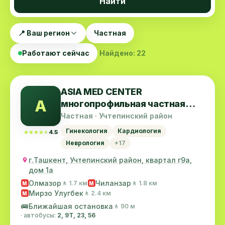
Найти
📍 Ваш регион
Частная
Работают сейчас
Найдено: 22
ASIA MED CENTER
A
многопрофильная частная
клиника
Частная · Учтепинский район
Гинекология
Кардиология
★★★★★
★★★★★
4.5
Неврология
+17
г.Ташкент, Учтепинский район, квартал г9а,
дом 1а
Олмазор
Чиланзар
🚶 1.7 км
🚶 1.8 км
M
M
Мирзо Улугбек
🚶 2.4 км
M
🚌
Ближайшая остановка
🚶 90 м
· автобусы:
2, 9Т, 23, 56