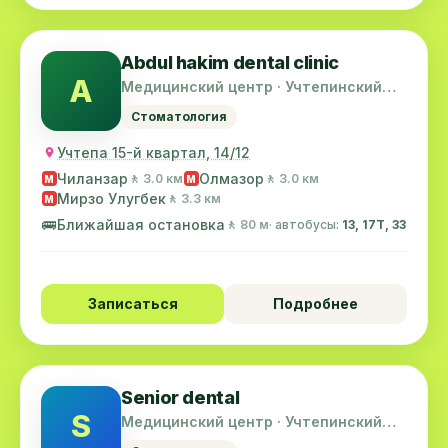
Abdul hakim dental clinic
A
Медицинский центр · Учтепинский
район
Стоматология
Учтепа 15-й квартал, 14/12
Чиланзар
Олмазор
🚶 3.0 км
🚶 3.0 км
M
M
Мирзо Улугбек
🚶 3.3 км
M
🚌
Ближайшая остановка
🚶 80 м
· автобусы:
13, 17T, 33
Записаться
Подробнее
Senior dental
S
Медицинский центр · Учтепинский
район