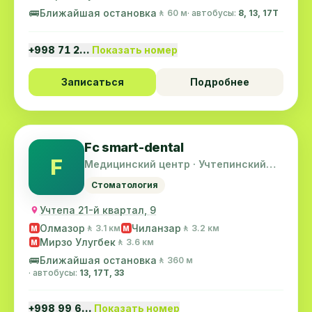
🚌
Ближайшая остановка
🚶 60 м
· автобусы:
8, 13, 17T
+998 71 2…
Показать номер
Записаться
Подробнее
Fc smart-dental
F
Медицинский центр · Учтепинский
район
Стоматология
Учтепа 21-й квартал, 9
Олмазор
Чиланзар
🚶 3.1 км
🚶 3.2 км
M
M
Мирзо Улугбек
🚶 3.6 км
M
🚌
Ближайшая остановка
🚶 360 м
· автобусы:
13, 17T, 33
+998 99 6…
Показать номер