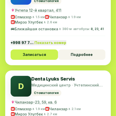
Стоматология
Учтепа 12-й квартал, 411
Олмазор
Чиланзар
🚶 1.5 км
🚶 1.9 км
M
M
Мирзо Улугбек
🚶 2.6 км
M
🚌
Ближайшая остановка
🚶 380 м
· автобусы:
8, 23, 41
+998 97 7…
Показать номер
Записаться
Подробнее
Denta Lyuks Servis
D
Медицинский центр · Учтепинский
район
Стоматология
Чиланзар-23, 59, кв. 6
Олмазор
Чиланзар
🚶 1.9 км
🚶 2.1 км
M
M
Мирзо Улугбек
🚶 2.7 км
M