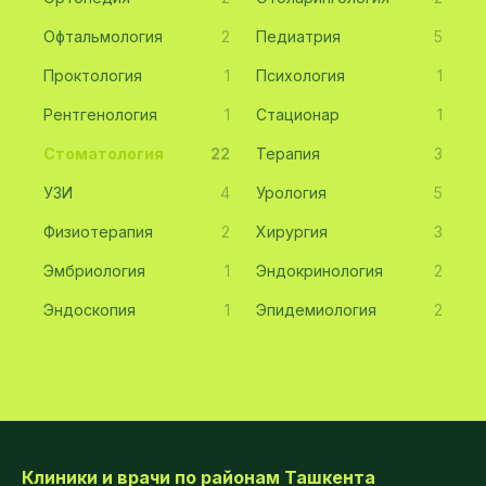
Офтальмология
2
Педиатрия
5
Проктология
1
Психология
1
Рентгенология
1
Стационар
1
Стоматология
22
Терапия
3
УЗИ
4
Урология
5
Физиотерапия
2
Хирургия
3
Эмбриология
1
Эндокринология
2
Эндоскопия
1
Эпидемиология
2
Клиники и врачи по районам Ташкента