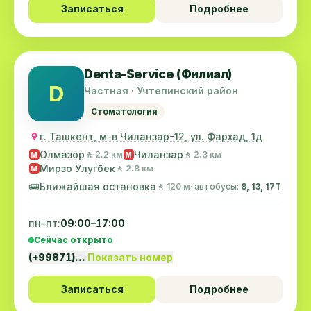
Записаться
Подробнее
Denta-Service (Филиал)
D
Частная · Учтепинский район
Стоматология
г. Ташкент, м-в Чиланзар-12, ул. Фархад, 1д
Олмазор
Чиланзар
🚶 2.2 км
🚶 2.3 км
M
M
Мирзо Улугбек
🚶 2.8 км
M
🚌
Ближайшая остановка
🚶 120 м
· автобусы:
8, 13, 17T
пн–пт:
09:00–17:00
Сейчас открыто
(+99871)…
Показать номер
Записаться
Подробнее