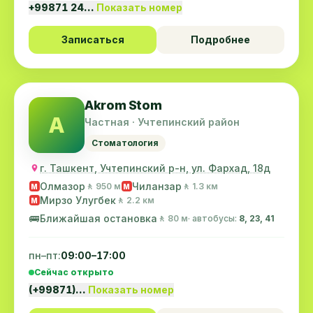
+99871 24…
Показать номер
Записаться
Подробнее
Akrom Stom
A
Частная · Учтепинский район
Стоматология
г. Ташкент, Учтепинский р-н, ул. Фархад, 18д
Олмазор
Чиланзар
🚶 950 м
🚶 1.3 км
M
M
Мирзо Улугбек
🚶 2.2 км
M
🚌
Ближайшая остановка
🚶 80 м
· автобусы:
8, 23, 41
пн–пт:
09:00–17:00
Сейчас открыто
(+99871)…
Показать номер