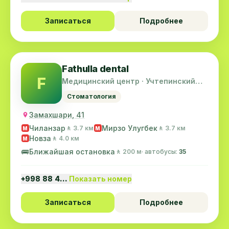
Записаться
Подробнее
Fathulla dental
F
Медицинский центр · Учтепинский
район
Стоматология
Замахшари, 41
Чиланзар
Мирзо Улугбек
🚶 3.7 км
🚶 3.7 км
M
M
Новза
🚶 4.0 км
M
🚌
Ближайшая остановка
🚶 200 м
· автобусы:
35
+998 88 4…
Показать номер
Записаться
Подробнее