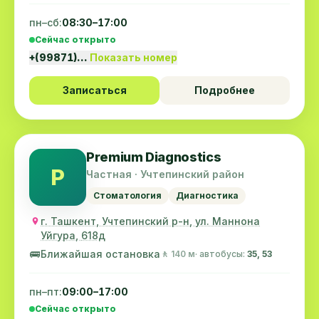
пн–сб:
08:30–17:00
Сейчас открыто
+(99871)…
Показать номер
Записаться
Подробнее
Premium Diagnostics
P
Частная · Учтепинский район
Стоматология
Диагностика
г. Ташкент, Учтепинский р-н, ул. Маннона
Уйгура, 618д
🚌
Ближайшая остановка
🚶 140 м
· автобусы:
35, 53
пн–пт:
09:00–17:00
Сейчас открыто