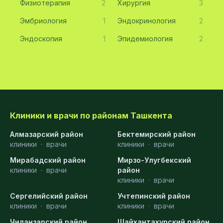
Физиотерапия
2
Хирургия
3
Эмбриология
1
Эндокринология
2
Эндоскопия
1
Эпидемиология
2
Клиники и врачи по районам Ташкента
Алмазарский район
Бектемирский район
клиники
·
врачи
клиники
·
врачи
Мирабадский район
Мирзо-Улугбекский
клиники
·
врачи
район
клиники
·
врачи
Сергелийский район
Учтепинский район
клиники
·
врачи
клиники
·
врачи
Чиланзарский район
Шайхантахурский район