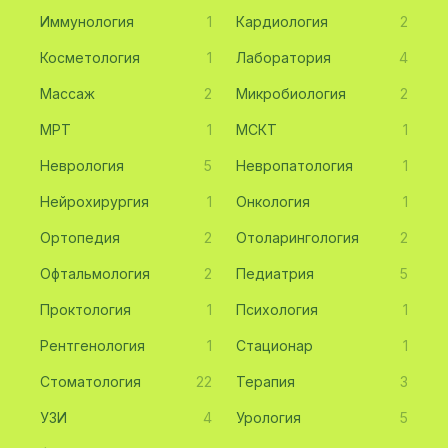
Иммунология
1
Кардиология
2
Косметология
1
Лаборатория
4
Массаж
2
Микробиология
2
МРТ
1
МСКТ
1
Неврология
5
Невропатология
1
Нейрохирургия
1
Онкология
1
Ортопедия
2
Отоларингология
2
Офтальмология
2
Педиатрия
5
Проктология
1
Психология
1
Рентгенология
1
Стационар
1
Стоматология
22
Терапия
3
УЗИ
4
Урология
5