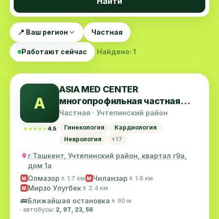
Найти
📍 Ваш регион
Частная
Работают сейчас
Найдено: 1
ASIA MED CENTER
A
многопрофильная частная
клиника
Частная · Учтепинский район
Гинекология
Кардиология
★★★★★
★★★★★
4.5
Неврология
+17
г.Ташкент, Учтепинский район, квартал г9а,
дом 1а
Олмазор
Чиланзар
🚶 1.7 км
🚶 1.8 км
M
M
Мирзо Улугбек
🚶 2.4 км
M
🚌
Ближайшая остановка
🚶 90 м
· автобусы:
2, 9Т, 23, 56