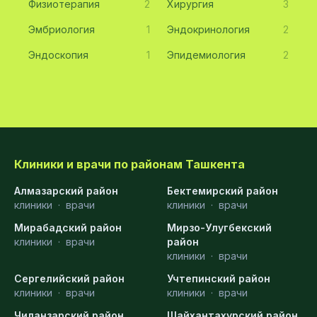
Физиотерапия
2
Хирургия
3
Эмбриология
1
Эндокринология
2
Эндоскопия
1
Эпидемиология
2
Клиники и врачи по районам Ташкента
Алмазарский район
Бектемирский район
клиники
·
врачи
клиники
·
врачи
Мирабадский район
Мирзо-Улугбекский
клиники
·
врачи
район
клиники
·
врачи
Сергелийский район
Учтепинский район
клиники
·
врачи
клиники
·
врачи
Чиланзарский район
Шайхантахурский район