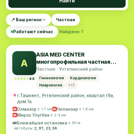
Найти
📍 Ваш регион
Частная
Работают сейчас
Найдено: 1
ASIA MED CENTER
A
многопрофильная частная
клиника
Частная · Учтепинский район
Гинекология
Кардиология
★★★★★
★★★★★
4.5
Неврология
+17
г.Ташкент, Учтепинский район, квартал г9а,
дом 1а
Олмазор
Чиланзар
🚶 1.7 км
🚶 1.8 км
M
M
Мирзо Улугбек
🚶 2.4 км
M
🚌
Ближайшая остановка
🚶 90 м
· автобусы:
2, 9Т, 23, 56