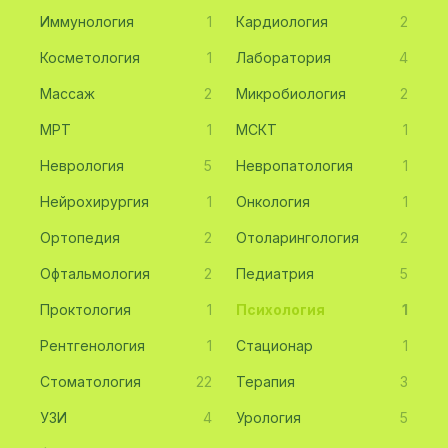
Иммунология
1
Кардиология
2
Косметология
1
Лаборатория
4
Массаж
2
Микробиология
2
МРТ
1
МСКТ
1
Неврология
5
Невропатология
1
Нейрохирургия
1
Онкология
1
Ортопедия
2
Отоларингология
2
Офтальмология
2
Педиатрия
5
Проктология
1
Психология
1
Рентгенология
1
Стационар
1
Стоматология
22
Терапия
3
УЗИ
4
Урология
5