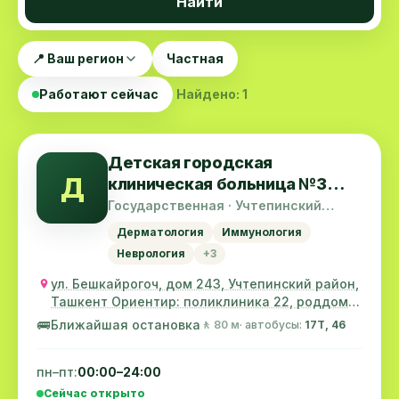
Найти
📍 Ваш регион
Частная
Работают сейчас
Найдено: 1
Детская городская
Д
клиническая больница №3
(Бывш. Центр матери и
Государственная · Учтепинский
район
ребёнка)
Дерматология
Иммунология
Неврология
+3
ул. Бешкайрогоч, дом 243, Учтепинский район,
Ташкент Ориентир: поликлиника 22, роддом
№9
🚌
Ближайшая остановка
🚶 80 м
· автобусы:
17T, 46
пн–пт:
00:00–24:00
Сейчас открыто