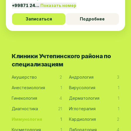
+99871 24…
Показать номер
Записаться
Подробнее
Клиники Учтепинского района по
специализациям
Акушерство
2
Андрология
3
Анестезиология
1
Вирусология
1
Гинекология
4
Дерматология
1
Диагностика
21
Иглотерапия
1
Иммунология
1
Кардиология
2
Косметология
1
Лаборатория
4