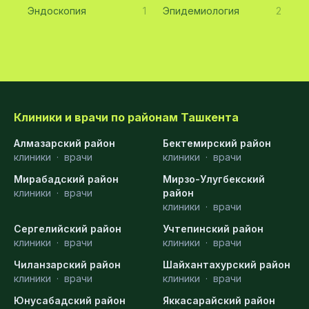
Эндоскопия
1
Эпидемиология
2
Клиники и врачи по районам Ташкента
Алмазарский район
Бектемирский район
клиники
·
врачи
клиники
·
врачи
Мирабадский район
Мирзо-Улугбекский
клиники
·
врачи
район
клиники
·
врачи
Сергелийский район
Учтепинский район
клиники
·
врачи
клиники
·
врачи
Чиланзарский район
Шайхантахурский район
клиники
·
врачи
клиники
·
врачи
Юнусабадский район
Яккасарайский район