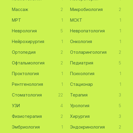
Массаж
2
Микробиология
2
МРТ
1
МСКТ
1
Неврология
5
Невропатология
1
Нейрохирургия
1
Онкология
1
Ортопедия
2
Отоларингология
2
Офтальмология
2
Педиатрия
5
Проктология
1
Психология
1
Рентгенология
1
Стационар
1
Стоматология
22
Терапия
3
УЗИ
4
Урология
5
Физиотерапия
2
Хирургия
3
Эмбриология
1
Эндокринология
2