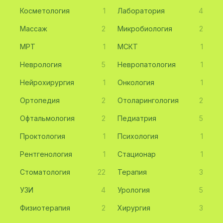
Косметология
1
Лаборатория
4
Массаж
2
Микробиология
2
МРТ
1
МСКТ
1
Неврология
5
Невропатология
1
Нейрохирургия
1
Онкология
1
Ортопедия
2
Отоларингология
2
Офтальмология
2
Педиатрия
5
Проктология
1
Психология
1
Рентгенология
1
Стационар
1
Стоматология
22
Терапия
3
УЗИ
4
Урология
5
Физиотерапия
2
Хирургия
3