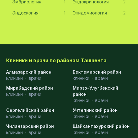
Эмбриология
1
Эндокринология
2
Эндоскопия
1
Эпидемиология
2
Клиники и врачи по районам Ташкента
Алмазарский район
Бектемирский район
клиники
·
врачи
клиники
·
врачи
Мирабадский район
Мирзо-Улугбекский
клиники
·
врачи
район
клиники
·
врачи
Сергелийский район
Учтепинский район
клиники
·
врачи
клиники
·
врачи
Чиланзарский район
Шайхантахурский район
клиники
·
врачи
клиники
·
врачи