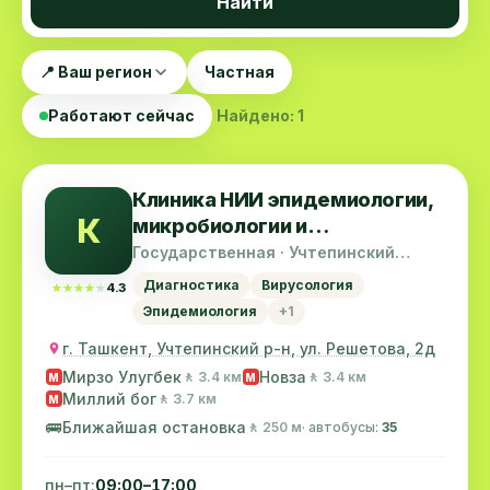
Найти
📍 Ваш регион
Частная
Работают сейчас
Найдено: 1
Клиника НИИ эпидемиологии,
К
микробиологии и
инфекционных заболеваний
Государственная · Учтепинский
район
Диагностика
Вирусология
★★★★★
★★★★★
4.3
Эпидемиология
+1
г. Ташкент, Учтепинский р-н, ул. Решетова, 2д
Мирзо Улугбек
Новза
🚶 3.4 км
🚶 3.4 км
M
M
Миллий бог
🚶 3.7 км
M
🚌
Ближайшая остановка
🚶 250 м
· автобусы:
35
пн–пт:
09:00–17:00