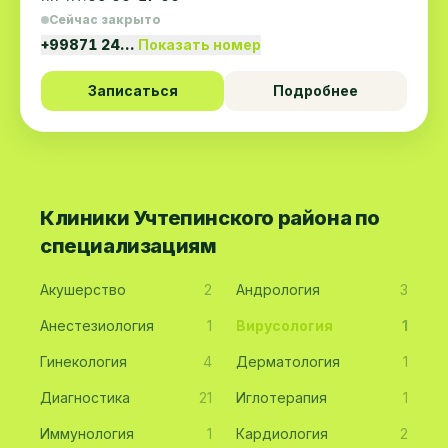
Сейчас закрыто
+99871 24…
Показать номер
Записаться
Подробнее
Клиники Учтепинского района по
специализациям
Акушерство
2
Андрология
3
Анестезиология
1
Вирусология
1
Гинекология
4
Дерматология
1
Диагностика
21
Иглотерапия
1
Иммунология
1
Кардиология
2