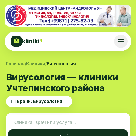
kliniki
*
🏥
Главная
/
Клиники
/
Вирусология
Вирусология — клиники
Учтепинского района
👨‍⚕️ Врачи: Вирусология →