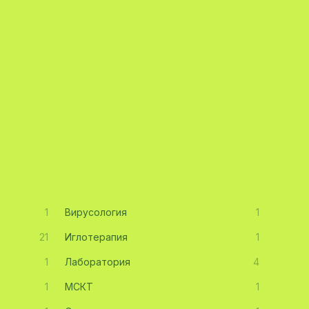
1
Вирусология
1
21
Иглотерапия
1
1
Лаборатория
4
1
МСКТ
1