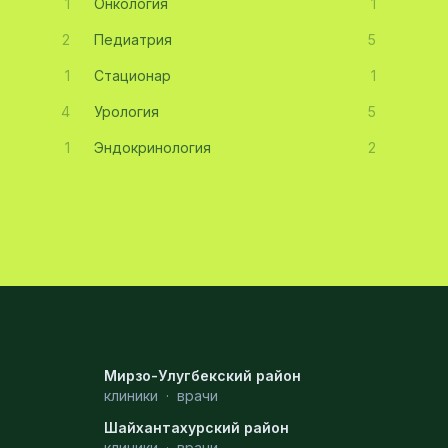
1
Онкология
1
2
Педиатрия
5
1
Стационар
1
4
Урология
5
1
Эндокринология
2
Мирзо-Улугбекский район
клиники
·
врачи
Шайхантахурский район
клиники
·
врачи