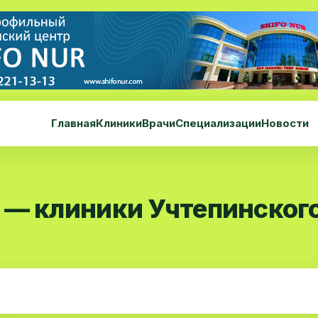
Главная
Клиники
Врачи
Специализации
Новости
 — клиники Учтепинског