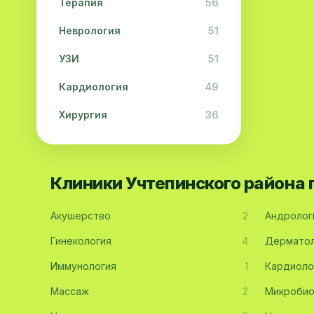
Терапия
56
Неврология
51
УЗИ
51
Кардиология
49
Хирургия
36
Физиотерапия
31
Косметология
28
Клиники Учтепинского района
Урология
28
Акушерство
2
Андролог
Офтальмология
26
Гинекология
4
Дерматол
Дерматология
23
Иммунология
1
Кардиоло
Эндокринология
21
Массаж
2
Микробио
Невропатология
21