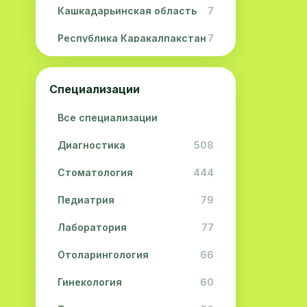
Кашкадарьинская область
7
Республика Каракалпакстан
7
Навоийская область
5
Специализации
Джизакская область
3
Все специализации
Сурхандарьинская область
2
Диагностика
508
Сырдарьинская область
2
Стоматология
444
Хорезмская область
2
Педиатрия
79
Лаборатория
77
Отоларингология
66
Гинекология
60