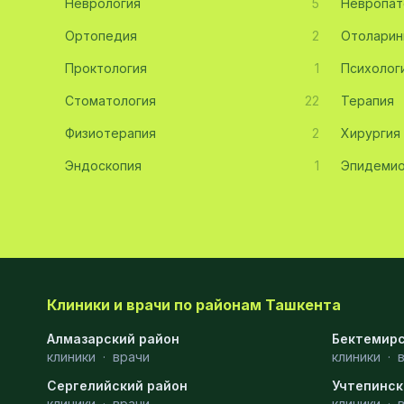
Неврология
5
Невропат
Эмбриология
20
Ортопедия
2
Отоларин
Проктология
Акушерство
19
1
Психолог
Стоматология
22
Терапия
Ортопедия
19
Физиотерапия
2
Хирургия
Массаж
18
Эндоскопия
1
Эпидемио
Репродуктология
16
ЭКГ
16
Гастроэнтерология
13
Андрология
12
Клиники и врачи по районам Ташкента
Стационар
11
Алмазарский район
Бектемирс
клиники
Аллергология
·
врачи
10
клиники
·
Сергелийский район
Учтепинск
Психология
9
клиники
·
врачи
клиники
·