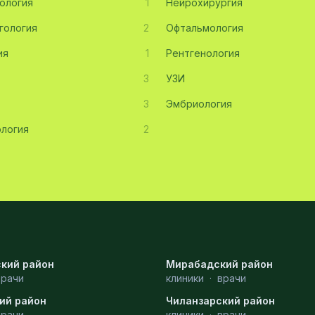
ология
1
Нейрохирургия
гология
2
Офтальмология
ия
1
Рентгенология
3
УЗИ
3
Эмбриология
логия
2
кий район
Мирабадский район
врачи
клиники
·
врачи
ий район
Чиланзарский район
врачи
клиники
·
врачи