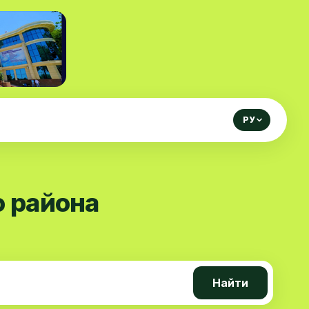
РУ
о района
Найти