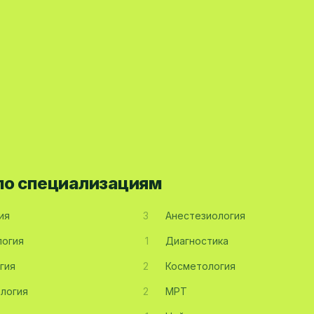
 по специализациям
ия
3
Анестезиология
огия
1
Диагностика
гия
2
Косметология
логия
2
МРТ