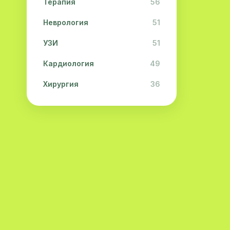
Терапия
56
Неврология
51
УЗИ
51
Кардиология
49
Хирургия
36
Физиотерапия
31
Косметология
28
Урология
28
Офтальмология
26
Дерматология
23
Эндокринология
21
Невропатология
21