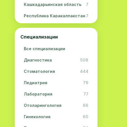
Кашкадарьинская область
7
Республика Каракалпакстан
7
Навоийская область
5
Специализации
Джизакская область
3
Все специализации
Сурхандарьинская область
2
Диагностика
508
Сырдарьинская область
2
Стоматология
444
Хорезмская область
2
Педиатрия
79
Лаборатория
77
Отоларингология
66
Гинекология
60