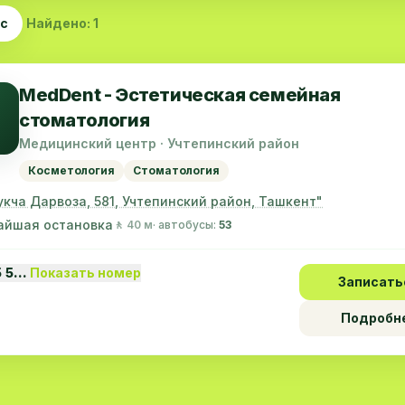
ас
Найдено: 1
MedDent - Эстетическая семейная
стоматология
Медицинский центр · Учтепинский район
Косметология
Стоматология
Кукча Дарвоза, 581, Учтепинский район, Ташкент"
айшая остановка
🚶 40 м
· автобусы:
53
5 5…
Показать номер
Записать
Подробн