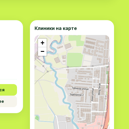
Клиники на карте
+
−
ся
ее