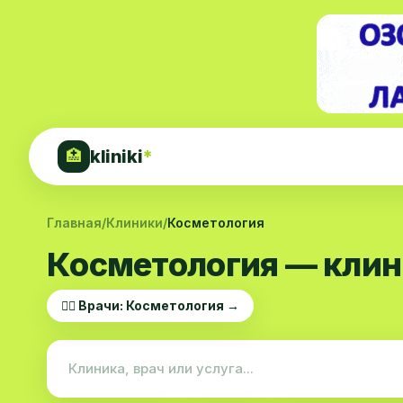
kliniki
*
🏥
Главная
/
Клиники
/
Косметология
Косметология — клин
👨‍⚕️ Врачи: Косметология →