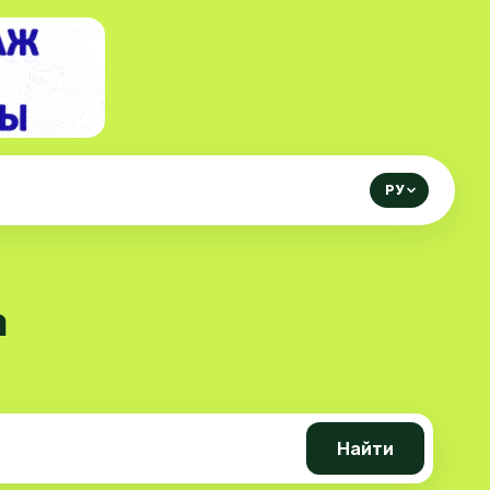
РУ
а
Найти