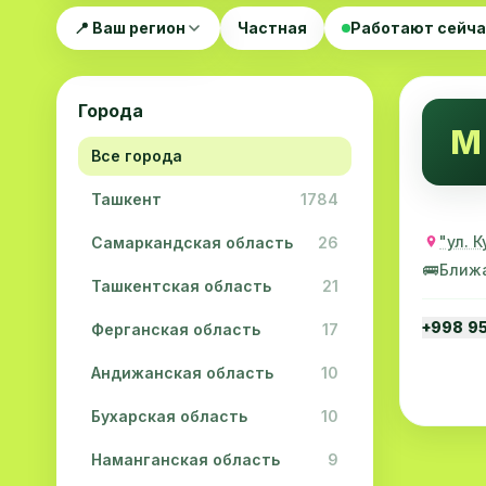
📍 Ваш регион
Частная
Работают сейч
Города
M
Все города
Ташкент
1784
"ул. 
Самаркандская область
26
🚌
Ближ
Ташкентская область
21
+998 9
Ферганская область
17
Андижанская область
10
Бухарская область
10
Наманганская область
9