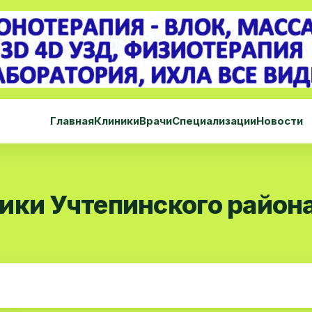
Главная
Клиники
Врачи
Специализации
Новости
ики Учтепинского район