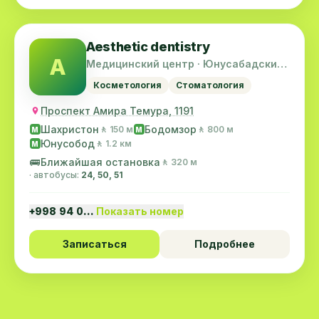
Aesthetic dentistry
A
Медицинский центр · Юнусабадский
район
Косметология
Стоматология
Проспект Амира Темура, 1191
Шахристон
Бодомзор
🚶 150 м
🚶 800 м
M
M
Юнусобод
🚶 1.2 км
M
🚌
Ближайшая остановка
🚶 320 м
· автобусы:
24, 50, 51
+998 94 0…
Показать номер
Записаться
Подробнее