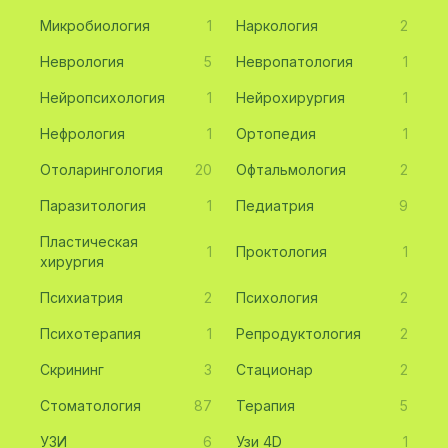
Микробиология
1
Наркология
2
Неврология
5
Невропатология
1
Нейропсихология
1
Нейрохирургия
1
Нефрология
1
Ортопедия
1
Отоларингология
20
Офтальмология
2
Паразитология
1
Педиатрия
9
Пластическая
1
Проктология
1
хирургия
Психиатрия
2
Психология
2
Психотерапия
1
Репродуктология
2
Скрининг
3
Стационар
2
Стоматология
87
Терапия
5
УЗИ
6
Узи 4D
1