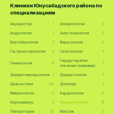
Клиники Юнусабадского района по
специализациям
Акушерство
1
Аллергология
2
Андрология
1
Анестезиология
2
Вертебрология
1
Вирусология
2
Гастроэнтерология
3
Гепатология
1
Гирудотерапия
Гинекология
6
1
(лечение пиявками)
Дерматовенерология
1
Дерматология
1
Диагностика
64
Допплер
1
Иммунология
2
Кардиология
9
Коронавирус
2
Косметология
3
Лаборатория
13
Массаж
2