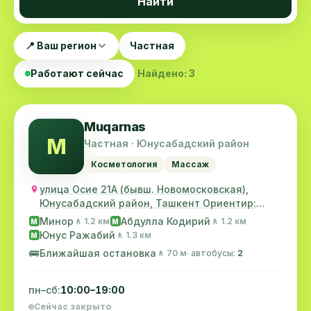
Найти
📍 Ваш регион
Частная
Работают сейчас
Найдено: 3
Muqarnas
M
Частная · Юнусабадский район
Косметология
Массаж
улица Осие 21А (бывш. Новомосковская),
Юнусабадский район, Ташкент Ориентир:
Перекресток Г...
Минор
Абдулла Кодирий
🚶 1.2 км
🚶 1.2 км
M
M
Юнус Ражабий
🚶 1.3 км
M
🚌
Ближайшая остановка
🚶 70 м
· автобусы:
2
пн–сб:
10:00–19:00
Сейчас закрыто