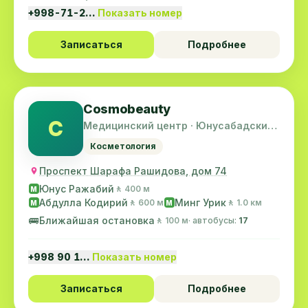
+998-71-2…
Показать номер
Записаться
Подробнее
Cosmobeauty
C
Медицинский центр · Юнусабадский
район
Косметология
Проспект Шарафа Рашидова, дом 74
Юнус Ражабий
🚶 400 м
M
Абдулла Кодирий
Минг Урик
🚶 600 м
🚶 1.0 км
M
M
🚌
Ближайшая остановка
🚶 100 м
· автобусы:
17
+998 90 1…
Показать номер
Записаться
Подробнее