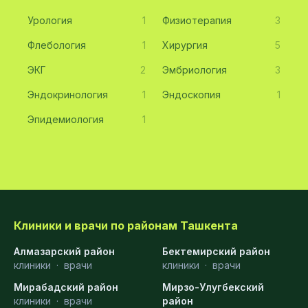
Урология
1
Физиотерапия
3
Флебология
1
Хирургия
5
ЭКГ
2
Эмбриология
3
Эндокринология
1
Эндоскопия
1
Эпидемиология
1
Клиники и врачи по районам Ташкента
Алмазарский район
Бектемирский район
клиники
·
врачи
клиники
·
врачи
Мирабадский район
Мирзо-Улугбекский
клиники
·
врачи
район