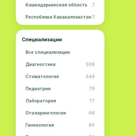
Кашкадарьинская область
7
Республика Каракалпакстан
7
Навоийская область
5
Специализации
Джизакская область
3
Все специализации
Сурхандарьинская область
2
Диагностика
508
Сырдарьинская область
2
Стоматология
444
Хорезмская область
2
Педиатрия
79
Лаборатория
77
Отоларингология
66
Гинекология
60