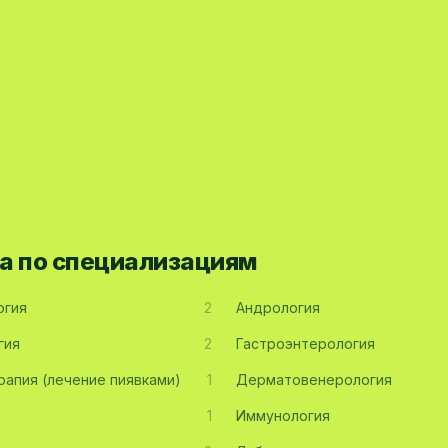
а по специализациям
огия
2
Андрология
гия
2
Гастроэнтерология
рапия (лечение пиявками)
1
Дерматовенерология
1
Иммунология