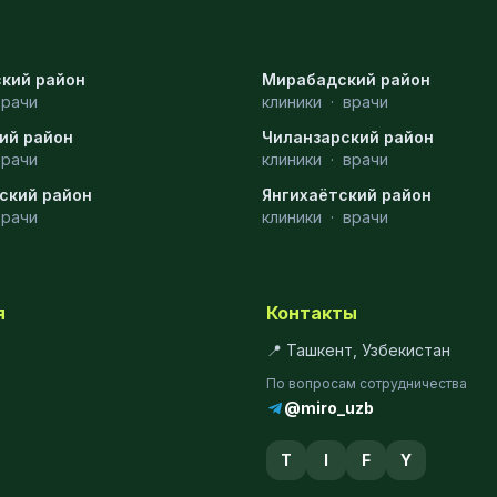
кий район
Мирабадский район
врачи
клиники
·
врачи
ий район
Чиланзарский район
врачи
клиники
·
врачи
ский район
Янгихаётский район
врачи
клиники
·
врачи
я
Контакты
📍 Ташкент, Узбекистан
По вопросам сотрудничества
@miro_uzb
T
I
F
Y