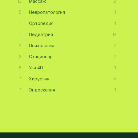
13
Массаж
2
5
Невропатология
1
1
Ортопедия
1
1
Педиатрия
9
2
Психология
2
3
Стационар
2
6
Узи 4D
1
1
Хирургия
5
1
Эндоскопия
1