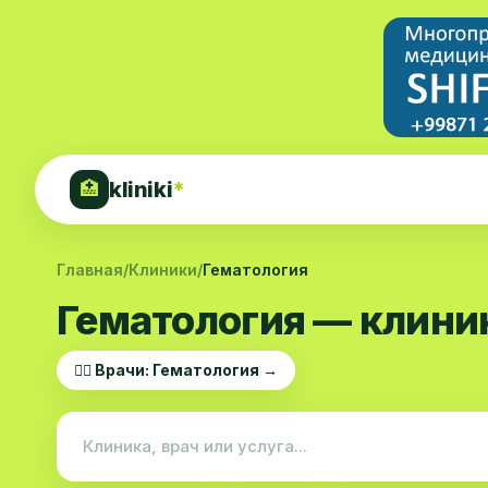
kliniki
*
🏥
Главная
/
Клиники
/
Гематология
Гематология — клини
👨‍⚕️ Врачи: Гематология →