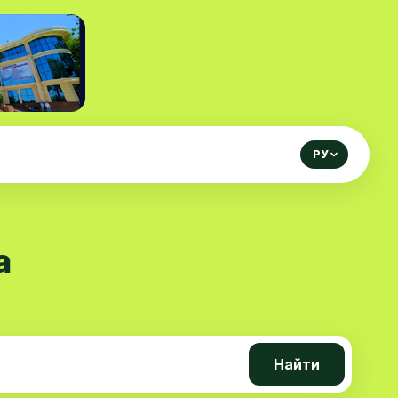
РУ
а
Найти