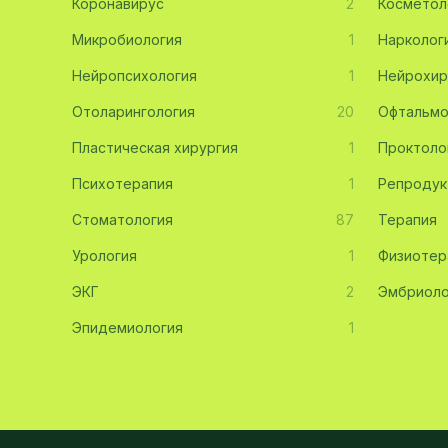
Коронавирус
2
Косметол
Эмбриология
20
Микробиология
1
Нарколог
Нейропсихология
Акушерство
19
1
Нейрохир
Отоларингология
20
Офтальмо
Ортопедия
19
Пластическая хирургия
1
Проктоло
Массаж
18
Психотерапия
1
Репродук
Репродуктология
16
Стоматология
87
Терапия
ЭКГ
16
Урология
1
Физиотер
Гастроэнтерология
13
ЭКГ
2
Эмбриоло
Андрология
12
Эпидемиология
1
Стационар
11
Аллергология
10
Психология
9