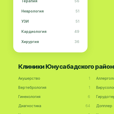
Терапия
56
Неврология
51
УЗИ
51
Кардиология
49
Хирургия
36
Физиотерапия
31
Косметология
28
Клиники Юнусабадского район
Урология
28
Акушерство
1
Аллергол
Офтальмология
26
Вертебрология
1
Вирусоло
Дерматология
23
Гинекология
6
Гирудоте
Эндокринология
21
Диагностика
64
Допплер
Невропатология
21