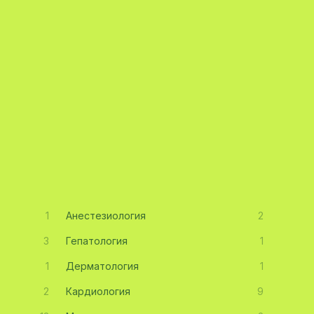
1
Анестезиология
2
3
Гепатология
1
1
Дерматология
1
2
Кардиология
9