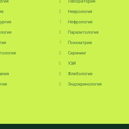
огия
3
Лаборатория
ия
2
Неврология
ургия
1
Нефрология
логия
2
Паразитология
гия
1
Психиатрия
тология
2
Скрининг
5
УЗИ
апия
3
Флебология
гия
3
Эндокринология