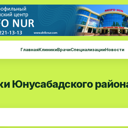
Главная
Клиники
Врачи
Специализации
Новости
ки Юнусабадского район