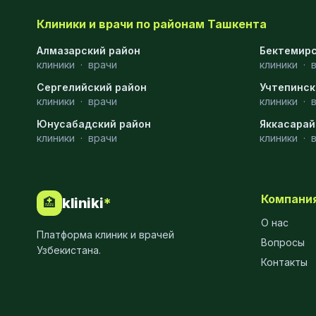
МРТ
9
Клиники и врачи по районам Ташкента
Проктология
8
Алмазарский район
Бектемирс
клиники
·
врачи
клиники
·
Пульмонология
8
Сергелийский район
Учтепинск
клиники
·
врачи
клиники
·
Флебология
8
Юнусабадский район
Яккасарай
Рентгенология
8
клиники
·
врачи
клиники
·
Анестезиология
7
Наркология
7
Компани
kliniki
*
🏥
МСКТ
7
О нас
Платформа клиник и врачей
Вопросы
Иммунология
6
Узбекистана.
Контакты
Онкология
6
Пластическая хирургия
6