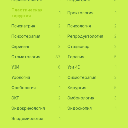
Пластическая
1
Проктология
1
хирургия
Психиатрия
2
Психология
2
Психотерапия
1
Репродуктология
2
Скрининг
3
Стационар
2
Стоматология
87
Терапия
5
УЗИ
6
Узи 4D
1
Урология
1
Физиотерапия
3
Флебология
1
Хирургия
5
ЭКГ
2
Эмбриология
3
Эндокринология
1
Эндоскопия
1
Эпидемиология
1