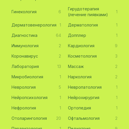
Гирудотерапия
Гинекология
6
1
(лечение пиявками)
Дерматовенерология
1
Дерматология
1
Диагностика
64
Допплер
1
Иммунология
2
Кардиология
9
Коронавирус
2
Косметология
3
Лаборатория
13
Массаж
2
Микробиология
1
Наркология
2
Неврология
5
Невропатология
1
Нейропсихология
1
Нейрохирургия
1
Нефрология
1
Ортопедия
1
Отоларингология
20
Офтальмология
2
Паразитология
1
Педиатрия
9