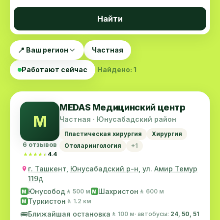
Найти
📍 Ваш регион
Частная
Работают сейчас
Найдено: 1
MEDAS Медицинский центр
M
Частная · Юнусабадский район
Пластическая хирургия
Хирургия
6 отзывов
Отоларингология
+1
★★★★★
★★★★★
4.4
г. Ташкент, Юнусабадский р-н, ул. Амир Темур
119д
Юнусобод
Шахристон
🚶 500 м
🚶 600 м
M
M
Туркистон
🚶 1.2 км
M
🚌
Ближайшая остановка
🚶 100 м
· автобусы:
24, 50, 51