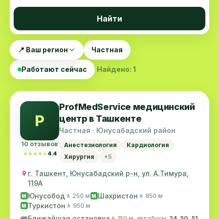
Найти
📍 Ваш регион
Частная
Работают сейчас
Найдено: 1
ProfMedService медицинский
P
центр в Ташкенте
Частная · Юнусабадский район
10 отзывов
Анестезиология
Кардиология
★★★★★
★★★★★
4.4
Хирургия
+5
г. Ташкент, Юнусабадский р-н, ул. А.Тимура,
119A
Юнусобод
Шахристон
🚶 250 м
🚶 850 м
M
M
Туркистон
🚶 950 м
M
🚌
Ближайшая остановка
🚶 150 м
· автобусы:
24, 50, 51