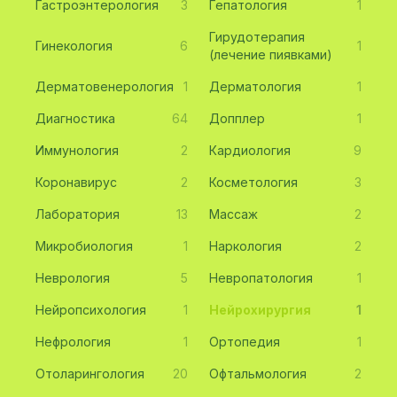
Гастроэнтерология
3
Гепатология
1
Гирудотерапия
Гинекология
6
1
(лечение пиявками)
Дерматовенерология
1
Дерматология
1
Диагностика
64
Допплер
1
Иммунология
2
Кардиология
9
Коронавирус
2
Косметология
3
Лаборатория
13
Массаж
2
Микробиология
1
Наркология
2
Неврология
5
Невропатология
1
Нейропсихология
1
Нейрохирургия
1
Нефрология
1
Ортопедия
1
Отоларингология
20
Офтальмология
2