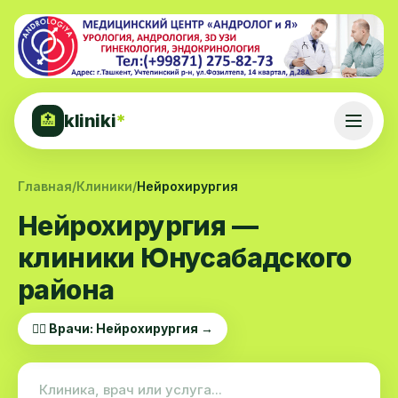
kliniki
*
🏥
Главная
/
Клиники
/
Нейрохирургия
Нейрохирургия —
клиники Юнусабадского
района
👨‍⚕️ Врачи: Нейрохирургия →