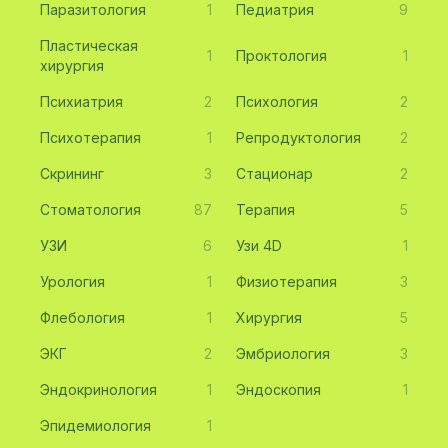
Паразитология
1
Педиатрия
9
Пластическая
1
Проктология
1
хирургия
Психиатрия
2
Психология
2
Психотерапия
1
Репродуктология
2
Скрининг
3
Стационар
2
Стоматология
87
Терапия
5
УЗИ
6
Узи 4D
1
Урология
1
Физиотерапия
3
Флебология
1
Хирургия
5
ЭКГ
2
Эмбриология
3
Эндокринология
1
Эндоскопия
1
Эпидемиология
1