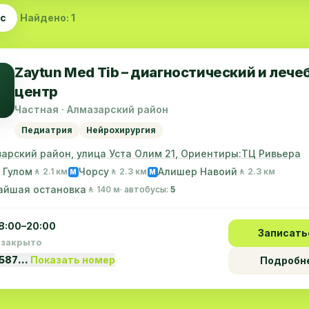
ас
Найдено: 1
Zaytun Med Tib – диагностический и леч
центр
Частная · Алмазарский район
Педиатрия
Нейрохирургия
арский район, улица Уста Олим 21, Ориентиры:ТЦ Ривьера
 Гулом
Чорсу
Алишер Навоий
🚶 2.1 км
🚶 2.3 км
🚶 2.3 км
M
M
айшая остановка
🚶 140 м
· автобусы:
5
8:00–20:00
Записать
 закрыто
3587…
Показать номер
Подробн