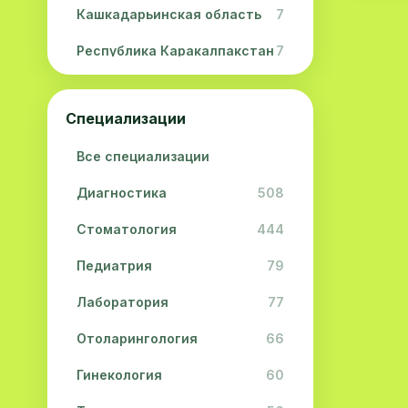
Кашкадарьинская область
7
Республика Каракалпакстан
7
Навоийская область
5
Специализации
Джизакская область
3
Все специализации
Сурхандарьинская область
2
Диагностика
508
Сырдарьинская область
2
Стоматология
444
Хорезмская область
2
Педиатрия
79
Лаборатория
77
Отоларингология
66
Гинекология
60