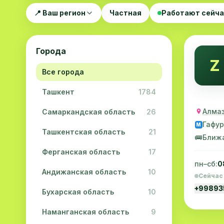
📍 Ваш регион
Частная
Работают сейч
Города
Z
Все города
Ташкент
1784
Алмаз
Самаркандская область
26
Гафур
M
Ташкентская область
21
🚌
Ближ
Ферганская область
17
пн–сб:
0
Андижанская область
10
Сейчас
+9989
Бухарская область
10
Наманганская область
9