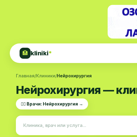
kliniki
*
🏥
Главная
/
Клиники
/
Нейрохирургия
Нейрохирургия — кли
👨‍⚕️ Врачи: Нейрохирургия →