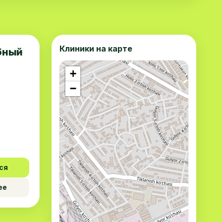
Клиники на карте
ебный
+
−
ся
ее