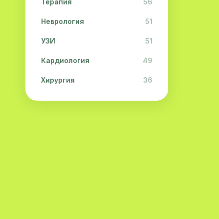
Терапия
56
Неврология
51
УЗИ
51
Кардиология
49
Хирургия
36
Физиотерапия
31
Косметология
28
Урология
28
Офтальмология
26
Дерматология
23
Эндокринология
21
Невропатология
21