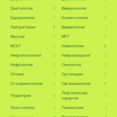
Диетология
3
Иммунология
1
Кардиология
7
Косметология
3
Лаборатория
8
Маммология
1
Массаж
2
МРТ
2
МСКТ
2
Неврология
8
Невропатология
5
Нейрохирургия
1
Нефрология
1
Онкология
2
Оптика
1
Ортопедия
2
Отоларингология
5
Офтальмология
6
Пластическая
Педиатрия
5
1
хирургия
Проктология
1
Психиатрия
1
Психология
1
Психотерапия
1