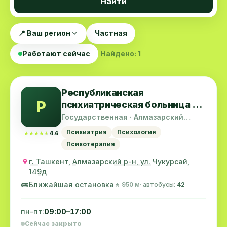
Найти
📍 Ваш регион
Частная
Работают сейчас
Найдено: 1
Республиканская
Р
психиатрическая больница с
интенсивным наблюдением
Государственная · Алмазарский
район
Психиатрия
Психология
★★★★★
★★★★★
4.6
Психотерапия
г. Ташкент, Алмазарский р-н, ул. Чукурсай,
149д
🚌
Ближайшая остановка
🚶 950 м
· автобусы:
42
пн–пт:
09:00–17:00
Сейчас закрыто