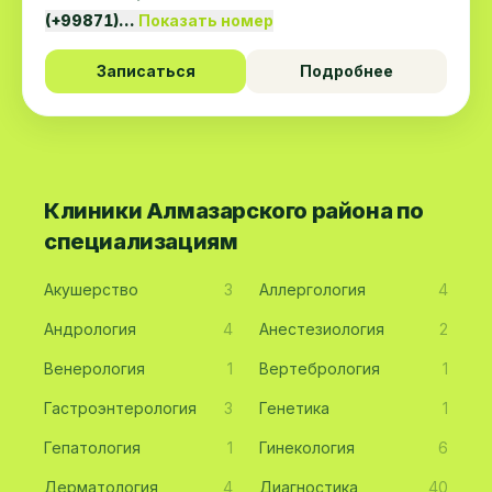
(+99871)…
Показать номер
Записаться
Подробнее
Клиники Алмазарского района по
специализациям
Акушерство
3
Аллергология
4
Андрология
4
Анестезиология
2
Венерология
1
Вертебрология
1
Гастроэнтерология
3
Генетика
1
Гепатология
1
Гинекология
6
Дерматология
4
Диагностика
40