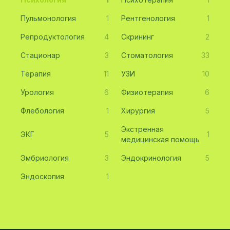
Пульмонология
1
Рентгенология
1
Репродуктология
4
Скрининг
2
Стационар
3
Стоматология
33
Терапия
11
УЗИ
10
Урология
6
Физиотерапия
6
Флебология
1
Хирургия
5
Экстренная
ЭКГ
5
1
медицинская помощь
Эмбриология
3
Эндокринология
5
Эндоскопия
1