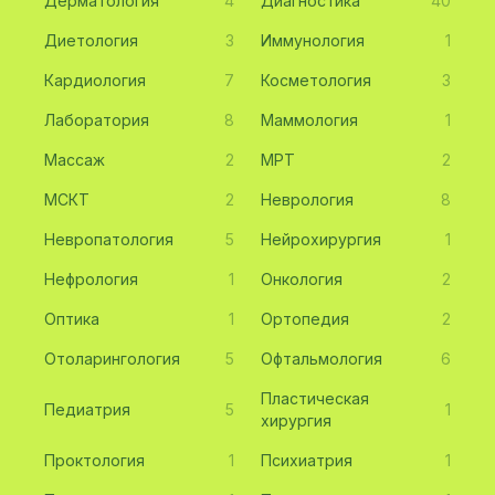
Дерматология
4
Диагностика
40
Диетология
3
Иммунология
1
Кардиология
7
Косметология
3
Лаборатория
8
Маммология
1
Массаж
2
МРТ
2
МСКТ
2
Неврология
8
Невропатология
5
Нейрохирургия
1
Нефрология
1
Онкология
2
Оптика
1
Ортопедия
2
Отоларингология
5
Офтальмология
6
Пластическая
Педиатрия
5
1
хирургия
Проктология
1
Психиатрия
1