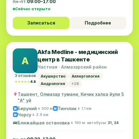
пн–пт:
09:00–17:00
Сейчас открыто
Записаться
Подробнее
Akfa Medline - медицинский
A
центр в Ташкенте
Частная · Алмазарский район
3 отзывов
Акушерство
Аллергология
★★★★★
★★★★★
4.8
Андрология
+28
Ташкент, Олмазар тумани, Кичик халка йули 5
"А" уй
Беруний
Тинчлик
🚶 500 м
🚶 1.1 км
M
M
Чорсу
🚶 2.9 км
M
🚌
Ближайшая остановка
🚶 190 м
· автобусы:
31, 34