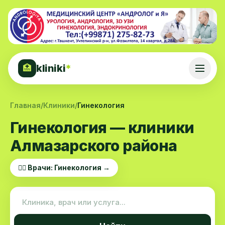
kliniki
*
🏥
Главная
/
Клиники
/
Гинекология
Гинекология — клиники
Алмазарского района
👨‍⚕️ Врачи: Гинекология →