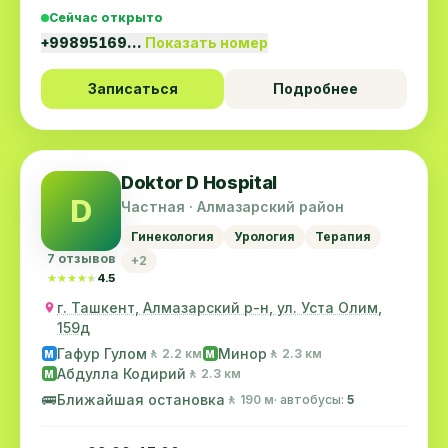
Сейчас открыто
+99895169…
Показать номер
Записаться
Подробнее
Doktor D Hospital
D
Частная · Алмазарский район
Гинекология
Урология
Терапия
7 отзывов
+2
★★★★★
★★★★★
4.5
г. Ташкент, Алмазарский р-н, ул. Уста Олим,
159д
Гафур Гулом
Минор
🚶 2.2 км
🚶 2.3 км
M
M
Абдулла Кодирий
🚶 2.3 км
M
🚌
Ближайшая остановка
🚶 190 м
· автобусы:
5