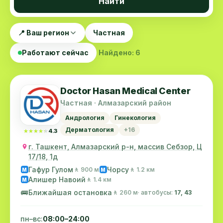
Найти
📍 Ваш регион
Частная
Работают сейчас
Найдено: 6
Doctor Hasan Medical Center
Частная · Алмазарский район
Андрология
Гинекология
Дерматология
+16
★★★★★
★★★★★
4.3
г. Ташкент, Алмазарский р-н, массив Себзор, Ц
17/18, 1д
Гафур Гулом
Чорсу
🚶 900 м
🚶 1.2 км
M
M
Алишер Навоий
🚶 1.4 км
M
🚌
Ближайшая остановка
🚶 260 м
· автобусы:
17, 43
пн–вс:
08:00–24:00