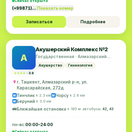
Сейчас открыто
(+99871)…
Показать номер
Записаться
Подробнее
Акушерский Комплекс №2
А
Государственная · Алмазарский
район
Акушерство
Гинекология
★★★★★
★★★★★
3.9
г. Ташкент, Алмазарский р-н, ул.
Карасарайская, 272д
Тинчлик
Чорсу
🚶 2.3 км
🚶 2.6 км
M
M
Беруний
🚶 3.0 км
M
🚌
Ближайшая остановка
🚶 180 м
· автобусы:
42, 43
пн–вс:
00:00–24:00
Сейчас открыто