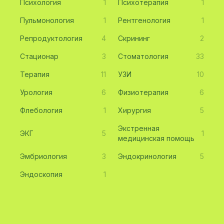
Психология
1
Психотерапия
1
Пульмонология
1
Рентгенология
1
Репродуктология
4
Скрининг
2
Стационар
3
Стоматология
33
Терапия
11
УЗИ
10
Урология
6
Физиотерапия
6
Флебология
1
Хирургия
5
Экстренная
ЭКГ
5
1
медицинская помощь
Эмбриология
3
Эндокринология
5
Эндоскопия
1