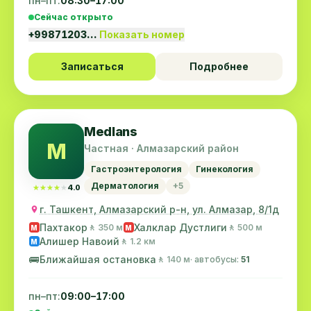
пн–пт:
08:30–17:00
Сейчас открыто
+99871203…
Показать номер
Записаться
Подробнее
Medlans
M
Частная · Алмазарский район
Гастроэнтерология
Гинекология
Дерматология
+5
★★★★★
★★★★★
4.0
г. Ташкент, Алмазарский р-н, ул. Алмазар, 8/1д
Пахтакор
Халклар Дустлиги
🚶 350 м
🚶 500 м
M
M
Алишер Навоий
🚶 1.2 км
M
🚌
Ближайшая остановка
🚶 140 м
· автобусы:
51
пн–пт:
09:00–17:00