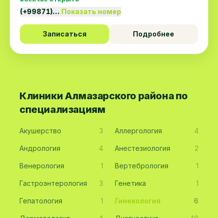
(+99871)…
Показать номер
Записаться
Подробнее
Клиники Алмазарского района по
специализациям
Акушерство
3
Аллергология
4
Андрология
4
Анестезиология
2
Венерология
1
Вертебрология
1
Гастроэнтерология
3
Генетика
1
Гепатология
1
Гинекология
6