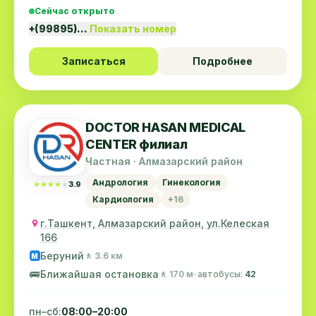
Сейчас открыто
+(99895)…
Показать номер
Записаться
Подробнее
DOCTOR HASAN MEDICAL
CENTER филиал
Частная · Алмазарский район
Андрология
Гинекология
★★★★★
★★★★★
3.9
Кардиология
+16
г.Ташкент, Алмазарский район, ул.Келеская
166
Беруний
🚶 3.6 км
M
🚌
Ближайшая остановка
🚶 170 м
· автобусы:
42
пн–сб:
08:00–20:00