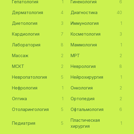
Гепатология
1
Гинекология
6
Дерматология
4
Диагностика
40
Диетология
3
Иммунология
1
Кардиология
7
Косметология
3
Лаборатория
8
Маммология
1
Массаж
2
МРТ
2
МСКТ
2
Неврология
8
Невропатология
5
Нейрохирургия
1
Нефрология
1
Онкология
2
Оптика
1
Ортопедия
2
Отоларингология
5
Офтальмология
6
Пластическая
Педиатрия
5
1
хирургия