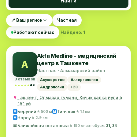
Найти
📍 Ваш регион
Частная
Работают сейчас
Найдено: 1
Akfa Medline - медицинский
A
центр в Ташкенте
Частная · Алмазарский район
3 отзывов
Акушерство
Аллергология
★★★★★
★★★★★
4.8
Андрология
+28
Ташкент, Олмазар тумани, Кичик халка йули 5
"А" уй
Беруний
Тинчлик
🚶 500 м
🚶 1.1 км
M
M
Чорсу
🚶 2.9 км
M
🚌
Ближайшая остановка
🚶 190 м
· автобусы:
31, 34