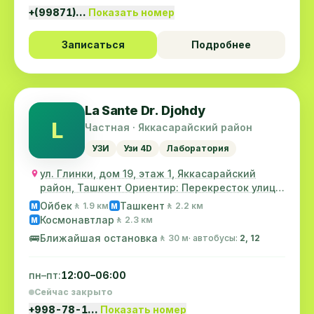
+(99871)…
Показать номер
Записаться
Подробнее
La Sante Dr. Djohdy
L
Частная · Яккасарайский район
УЗИ
Узи 4D
Лаборатория
ул. Глинки, дом 19, этаж 1, Яккасарайский
район, Ташкент Ориентир: Перекресток улицы
"Глин...
Ойбек
Ташкент
🚶 1.9 км
🚶 2.2 км
M
M
Космонавтлар
🚶 2.3 км
M
🚌
Ближайшая остановка
🚶 30 м
· автобусы:
2, 12
пн–пт:
12:00–06:00
Сейчас закрыто
+998-78-1…
Показать номер