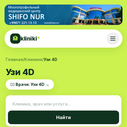
kliniki
*
🏥
Главная
/
Клиники
/
Узи 4D
Узи 4D
👨‍⚕️ Врачи: Узи 4D →
Найти