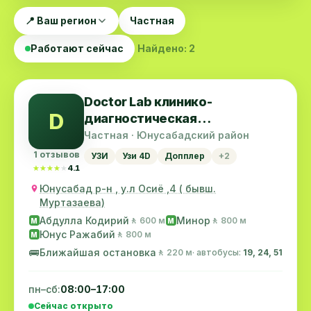
📍 Ваш регион
Частная
Работают сейчас
Найдено: 2
Doctor Lab клинико-
D
диагностическая
лаборатория
Частная · Юнусабадский район
1 отзывов
УЗИ
Узи 4D
Допплер
+2
★★★★★
★★★★★
4.1
Юнусабад р-н , у.л Осиё ,4 ( бывш.
Муртазаева)
Абдулла Кодирий
Минор
🚶 600 м
🚶 800 м
M
M
Юнус Ражабий
🚶 800 м
M
🚌
Ближайшая остановка
🚶 220 м
· автобусы:
19, 24, 51
пн–сб:
08:00–17:00
Сейчас открыто