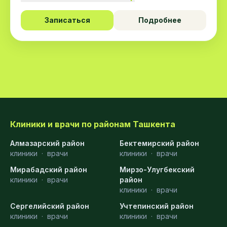
Записаться
Подробнее
Клиники и врачи по районам Ташкента
Алмазарский район
Бектемирский район
клиники
·
врачи
клиники
·
врачи
Мирабадский район
Мирзо-Улугбекский
клиники
·
врачи
район
клиники
·
врачи
Сергелийский район
Учтепинский район
клиники
·
врачи
клиники
·
врачи