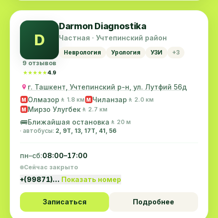
Darmon Diagnostika
D
Частная · Учтепинский район
Неврология
Урология
УЗИ
+3
9 отзывов
★★★★★
★★★★★
4.9
г. Ташкент, Учтепинский р-н, ул. Лутфий 56д
Олмазор
Чиланзар
🚶 1.8 км
🚶 2.0 км
M
M
Мирзо Улугбек
🚶 2.7 км
M
🚌
Ближайшая остановка
🚶 20 м
· автобусы:
2, 9Т, 13, 17T, 41, 56
пн–сб:
08:00–17:00
Сейчас закрыто
+(99871)…
Показать номер
Записаться
Подробнее