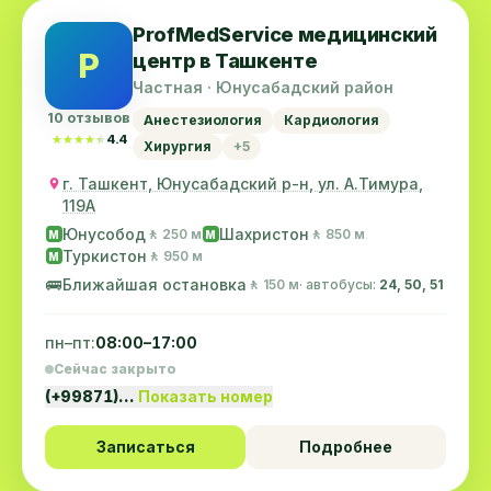
ProfMedService медицинский
P
центр в Ташкенте
Частная · Юнусабадский район
10 отзывов
Анестезиология
Кардиология
★★★★★
★★★★★
4.4
Хирургия
+5
г. Ташкент, Юнусабадский р-н, ул. А.Тимура,
119A
Юнусобод
Шахристон
🚶 250 м
🚶 850 м
M
M
Туркистон
🚶 950 м
M
🚌
Ближайшая остановка
🚶 150 м
· автобусы:
24, 50, 51
пн–пт:
08:00–17:00
Сейчас закрыто
(+99871)…
Показать номер
Записаться
Подробнее