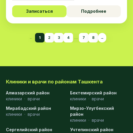
Записаться
Подробнее
←
1
2
3
4
…
7
8
→
Клиники и врачи по районам Ташкента
Алмазарский район
Бектемирский район
клиники
·
врачи
клиники
·
врачи
Мирабадский район
Мирзо-Улугбекский
клиники
·
врачи
район
клиники
·
врачи
Сергелийский район
Учтепинский район