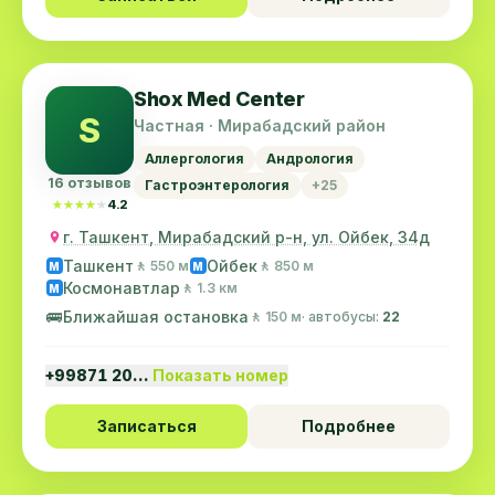
Shox Med Center
S
Частная · Мирабадский район
Аллергология
Андрология
16 отзывов
Гастроэнтерология
+25
★★★★★
★★★★★
4.2
г. Ташкент, Мирабадский р-н, ул. Ойбек, 34д
Ташкент
Ойбек
🚶 550 м
🚶 850 м
M
M
Космонавтлар
🚶 1.3 км
M
🚌
Ближайшая остановка
🚶 150 м
· автобусы:
22
+99871 20…
Показать номер
Записаться
Подробнее