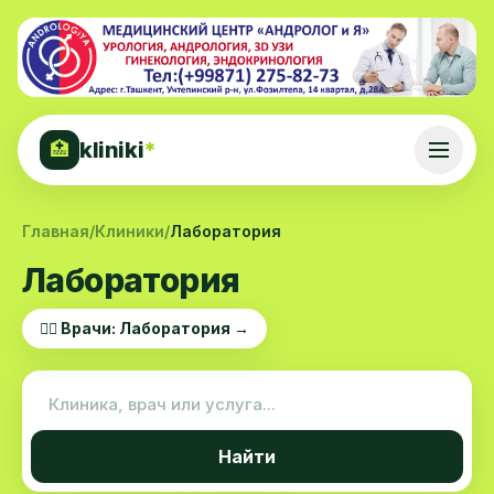
kliniki
*
🏥
Главная
/
Клиники
/
Лаборатория
Лаборатория
👨‍⚕️ Врачи: Лаборатория →
Найти