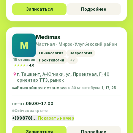
Записаться
Подробнее
Medimax
M
Частная · Мирзо-Улугбекский район
Гинекология
Неврология
15 отзывов
Проктология
+7
★★★★★
★★★★★
4.0
г. Ташкент, А-Югнаки, ул. Проектная, Г-40
ориентир ТТЗ, рынок
🚌
Ближайшая остановка
🚶 30 м
· автобусы:
1, 17, 25
пн–пт:
09:00–17:00
Сейчас закрыто
+(99878)…
Показать номер
Записаться
Подробнее