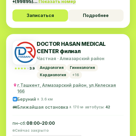
+(99895)…
Показать номер
Записаться
Подробнее
DOCTOR HASAN MEDICAL
CENTER филиал
Частная · Алмазарский район
Андрология
Гинекология
★★★★★
★★★★★
3.9
Кардиология
+16
г.Ташкент, Алмазарский район, ул.Келеская
166
Беруний
🚶 3.6 км
M
🚌
Ближайшая остановка
🚶 170 м
· автобусы:
42
пн–сб:
08:00–20:00
Сейчас закрыто