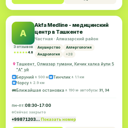
Akfa Medline - медицинский
A
центр в Ташкенте
Частная · Алмазарский район
3 отзывов
Акушерство
Аллергология
★★★★★
★★★★★
4.8
Андрология
+28
Ташкент, Олмазар тумани, Кичик халка йули 5
"А" уй
Беруний
Тинчлик
🚶 500 м
🚶 1.1 км
M
M
Чорсу
🚶 2.9 км
M
🚌
Ближайшая остановка
🚶 190 м
· автобусы:
31, 34
пн–пт:
08:30–17:00
Сейчас закрыто
+99871203…
Показать номер