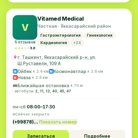
Vitamed Medical
V
Частная · Яккасарайский район
Гастроэнтерология
Гинекология
5 отзывов
Кардиология
+24
★★★★★
★★★★★
3.0
г. Ташкент, Яккасарайский р-н, ул.
Ш.Руставели, 109 А
Ойбек
Космонавтлар
🚶 2.4 км
🚶 2.6 км
M
M
Новза
🚶 2.9 км
M
🚌
Ближайшая остановка
🚶 70 м
· автобусы:
2, 11, 12, 40, 45, 47
пн–сб:
08:00–17:30
Сейчас закрыто
(+99878)…
Показать номер
Записаться
Подробнее