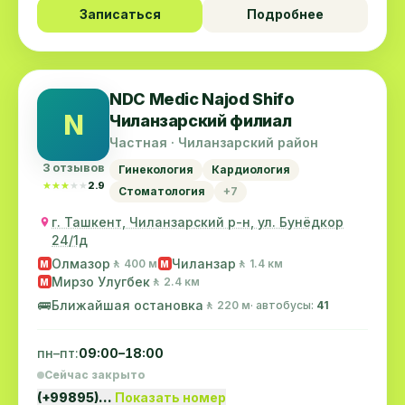
Записаться
Подробнее
NDC Medic Najod Shifo
N
Чиланзарский филиал
Частная · Чиланзарский район
3 отзывов
Гинекология
Кардиология
★★★★★
★★★★★
2.9
Стоматология
+7
г. Ташкент, Чиланзарский р-н, ул. Бунёдкор
24/1д
Олмазор
Чиланзар
🚶 400 м
🚶 1.4 км
M
M
Мирзо Улугбек
🚶 2.4 км
M
🚌
Ближайшая остановка
🚶 220 м
· автобусы:
41
пн–пт:
09:00–18:00
Сейчас закрыто
(+99895)…
Показать номер