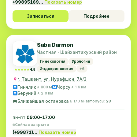
+99895169…
Показать номер
Записаться
Подробнее
Saba Darmon
Частная · Шайхантахурский район
Гинекология
Урология
Эндокринология
+6
★★★★★
★★★★★
4.8
г. Ташкент, ул. Нурафшон, 7А/3
Тинчлик
Чорсу
🚶 800 м
🚶 1.6 км
M
M
Беруний
🚶 2.0 км
M
🚌
Ближайшая остановка
🚶 170 м
· автобусы:
23
пн–пт:
09:00–17:00
Сейчас закрыто
(+99871)…
Показать номер