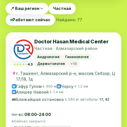
📍 Ваш регион
Частная
Работают сейчас
Найдено: 77
Doctor Hasan Medical Center
Частная · Алмазарский район
Андрология
Гинекология
Дерматология
+16
★★★★★
★★★★★
4.3
г. Ташкент, Алмазарский р-н, массив Себзор, Ц
17/18, 1д
Гафур Гулом
Чорсу
🚶 900 м
🚶 1.2 км
M
M
Алишер Навоий
🚶 1.4 км
M
🚌
Ближайшая остановка
🚶 260 м
· автобусы:
17, 43
пн–вс:
08:00–24:00
Сейчас закрыто