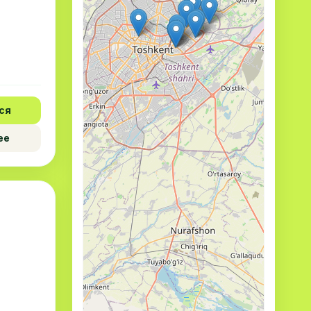
ся
ее