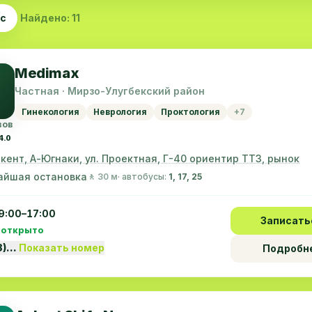
ас
Найдено: 11
Medimax
Частная · Мирзо-Улугбекский район
Гинекология
Неврология
Проктология
+7
вов
4.0
шкент, А-Югнаки, ул. Проектная, Г-40 ориентир ТТЗ, рынок
айшая остановка
🚶 30 м
· автобусы:
1, 17, 25
9:00–17:00
Записать
 открыто
8)…
Показать номер
Подробн