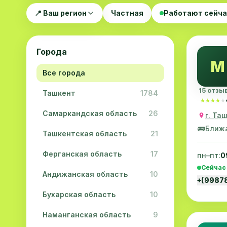
📍 Ваш регион
Частная
Работают сейч
Города
M
Все города
15 отзы
Ташкент
1784
★★★★★
★★★★★
Самаркандская область
26
г. Та
🚌
Ближ
Ташкентская область
21
Ферганская область
17
пн–пт:
0
Сейчас
Андижанская область
10
+(9987
Бухарская область
10
Наманганская область
9