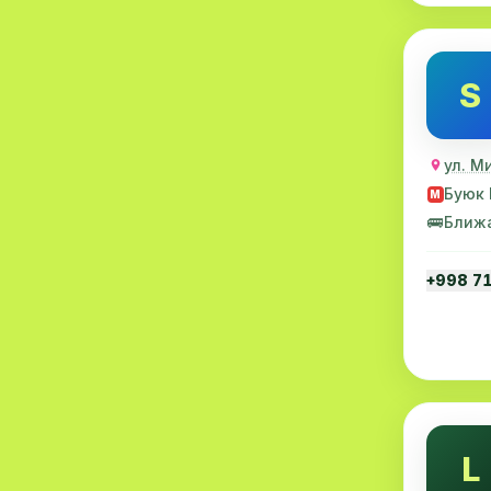
МРТ
9
Проктология
8
S
Пульмонология
8
Флебология
8
ул. М
Буюк 
M
Рентгенология
8
🚌
Ближ
Анестезиология
7
+998 7
Наркология
7
МСКТ
7
Иммунология
6
Онкология
6
L
Пластическая хирургия
6