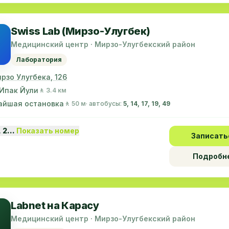
Swiss Lab (Мирзо-Улугбек)
Медицинский центр · Мирзо-Улугбекский район
Лаборатория
ирзо Улугбека, 126
Ипак Йули
🚶 3.4 км
айшая остановка
🚶 50 м
· автобусы:
5, 14, 17, 19, 49
1 2…
Показать номер
Записать
Подробн
Labnet на Карасу
Медицинский центр · Мирзо-Улугбекский район