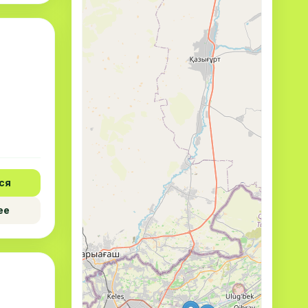
ся
ее