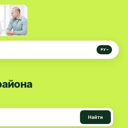
РУ
района
Найти