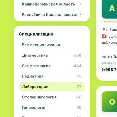
Кашкадарьинская область
7
A
Республика Каракалпакстан
7
★★★★★
★★★★★
Навоийская область
5
г. Та
Специализации
Джизакская область
3
Пушк
M
🚌
Ближ
Все специализации
Сурхандарьинская область
2
Диагностика
508
Сырдарьинская область
2
пн–пт:
0
Сейчас
Стоматология
444
Хорезмская область
2
(+998 
Педиатрия
79
Лаборатория
77
Отоларингология
66
O
Гинекология
60