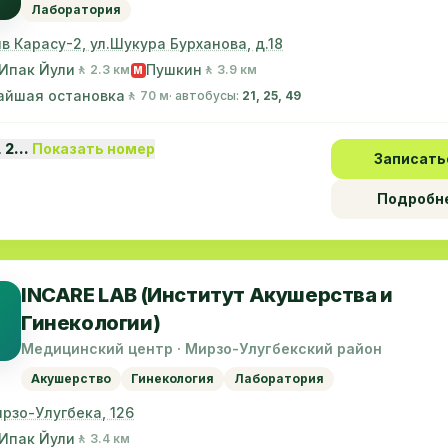
Лаборатория
в Карасу-2, ул.Шукура Бурханова, д.18
Ипак Йули
Пушкин
🚶 2.3 км
🚶 3.9 км
M
айшая остановка
🚶 70 м
· автобусы:
21, 25, 49
1 2…
Показать номер
Записать
Подробн
INCARE LAB (Институт Акушерства и
Гинекологии)
Медицинский центр · Мирзо-Улугбекский район
Акушерство
Гинекология
Лаборатория
ирзо-Улугбека, 126
Ипак Йули
🚶 3.4 км