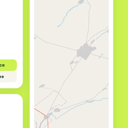
ся
ее