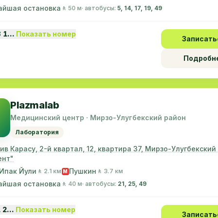
айшая остановка
🚶 50 м
· автобусы:
5, 14, 17, 19, 49
8 1…
Показать номер
Записать
Подробн
Plazmalab
Медицинский центр · Мирзо-Улугбекский район
Лаборатория
ив Карасу, 2-й квартал, 12, квартира 37, Мирзо-Улугбекский
ент"
Ипак Йули
Пушкин
🚶 2.1 км
🚶 3.7 км
M
айшая остановка
🚶 40 м
· автобусы:
21, 25, 49
1 2…
Показать номер
Записать