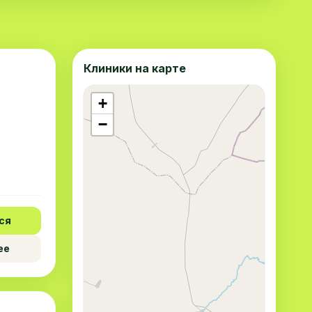
Клиники на карте
+
−
ся
ее