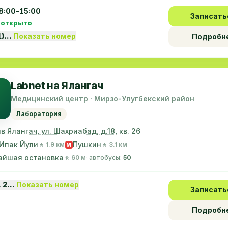
8:00–15:00
Записать
 открыто
1)…
Показать номер
Подробн
Labnet на Ялангач
Медицинский центр · Мирзо-Улугбекский район
Лаборатория
в Ялангач, ул. Шахриабад, д.18, кв. 26
Ипак Йули
Пушкин
🚶 1.9 км
🚶 3.1 км
M
айшая остановка
🚶 60 м
· автобусы:
50
1 2…
Показать номер
Записать
Подробн