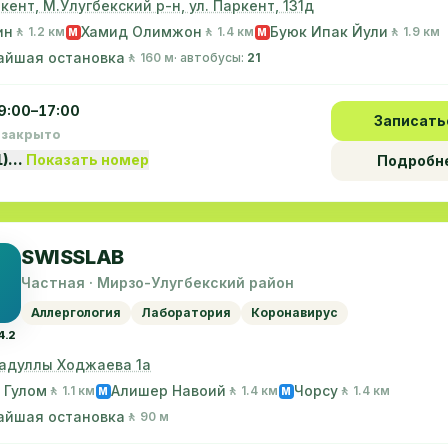
шкент, М.Улугбекский р-н, ул. Паркент, 131д
ин
Хамид Олимжон
Буюк Ипак Йули
🚶 1.2 км
🚶 1.4 км
🚶 1.9 км
M
M
айшая остановка
🚶 160 м
· автобусы:
21
9:00–17:00
Записать
 закрыто
1)…
Показать номер
Подробн
SWISSLAB
Частная · Мирзо-Улугбекский район
Аллергология
Лаборатория
Коронавирус
4.2
садуллы Ходжаева 1a
 Гулом
Алишер Навоий
Чорсу
🚶 1.1 км
🚶 1.4 км
🚶 1.4 км
M
M
айшая остановка
🚶 90 м