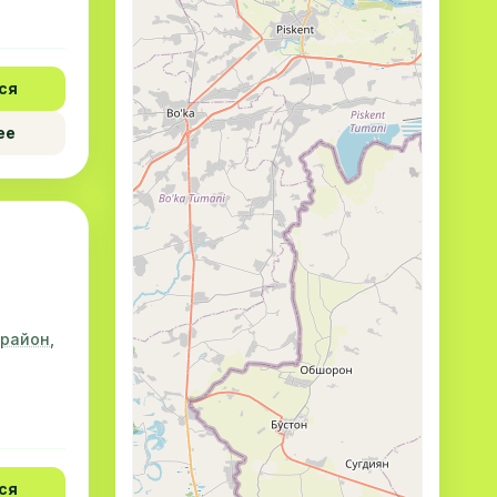
ся
ее
 район,
ся