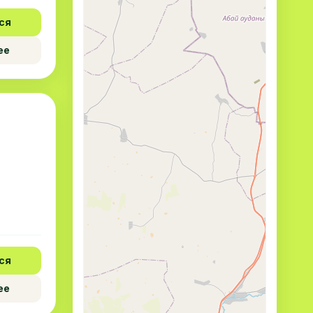
ся
ее
ся
ее