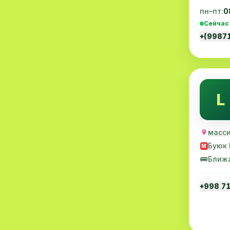
пн–пт:
0
Эмбриология
20
Сейчас
+(9987
Акушерство
19
Ортопедия
19
Массаж
18
L
Репродуктология
16
ЭКГ
16
масси
Гастроэнтерология
13
Буюк 
M
🚌
Ближ
Андрология
12
Стационар
11
+998 7
Аллергология
10
Психология
9