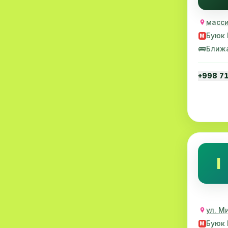
Психиатрия
6
масси
Ревматология
6
Буюк 
M
🚌
Ближ
Экстренная медицинская
6
помощь
+998 7
Травматология
6
Коронавирус
6
Скрининг
5
Психотерапия
5
I
Нейрохирургия
5
Детские кардиология
5
Венерология
4
ул. М
Буюк 
Маммология
4
M