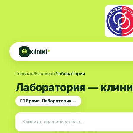
kliniki
*
🏥
Главная
/
Клиники
/
Лаборатория
Лаборатория — клини
👨‍⚕️ Врачи: Лаборатория →