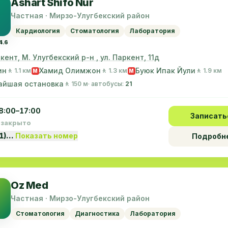
Ashart Shifo Nur
Частная · Мирзо-Улугбекский район
Кардиология
Стоматология
Лаборатория
4.6
шкент, М. Улугбекский р-н , ул. Паркент, 11д
ин
Хамид Олимжон
Буюк Ипак Йули
🚶 1.1 км
🚶 1.3 км
🚶 1.9 км
M
M
айшая остановка
🚶 150 м
· автобусы:
21
8:00–17:00
Записать
 закрыто
71)…
Показать номер
Подробн
Oz Med
Частная · Мирзо-Улугбекский район
Стоматология
Диагностика
Лаборатория