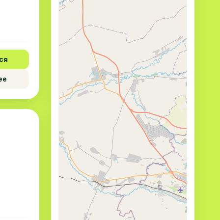
ся
ее