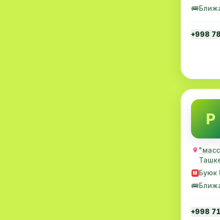
🚌
Ближ
Нефрология
4
+998 7
Трихология
4
Вирусология
4
Эпидемиология
4
Микробиология
4
Дерматовенерология
4
P
Эндоскопия
4
"масс
Инфекционные болезни
4
Ташк
Детские неврология
4
Буюк 
M
🚌
Ближ
Гематология
3
+998 7
Гепатология
3