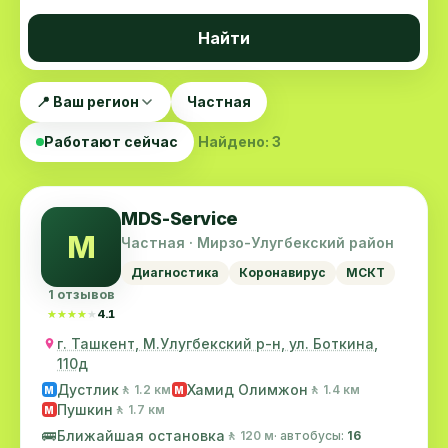
Найти
📍 Ваш регион
Частная
Работают сейчас
Найдено: 3
MDS-Service
M
Частная · Мирзо-Улугбекский район
Диагностика
Коронавирус
МСКТ
1 отзывов
★★★★★
★★★★★
4.1
г. Ташкент, М.Улугбекский р-н, ул. Боткина,
110д
Дустлик
Хамид Олимжон
🚶 1.2 км
🚶 1.4 км
M
M
Пушкин
🚶 1.7 км
M
🚌
Ближайшая остановка
🚶 120 м
· автобусы:
16