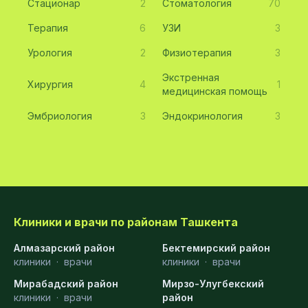
Стационар
2
Стоматология
70
Терапия
6
УЗИ
3
Урология
2
Физиотерапия
3
Экстренная
Хирургия
4
1
медицинская помощь
Эмбриология
3
Эндокринология
3
Клиники и врачи по районам Ташкента
Алмазарский район
Бектемирский район
клиники
·
врачи
клиники
·
врачи
Мирабадский район
Мирзо-Улугбекский
клиники
·
врачи
район