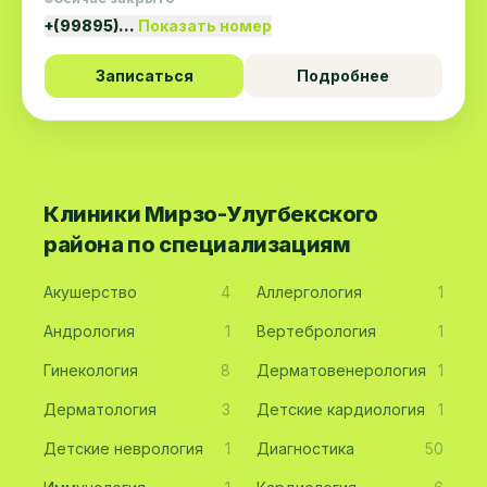
+(99895)…
Показать номер
Записаться
Подробнее
Клиники Мирзо-Улугбекского
района по специализациям
Акушерство
4
Аллергология
1
Андрология
1
Вертебрология
1
Гинекология
8
Дерматовенерология
1
Дерматология
3
Детские кардиология
1
Детские неврология
1
Диагностика
50