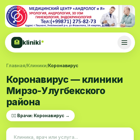
kliniki
*
🏥
Главная
/
Клиники
/
Коронавирус
Коронавирус — клиники
Мирзо-Улугбекского
района
👨‍⚕️ Врачи: Коронавирус →