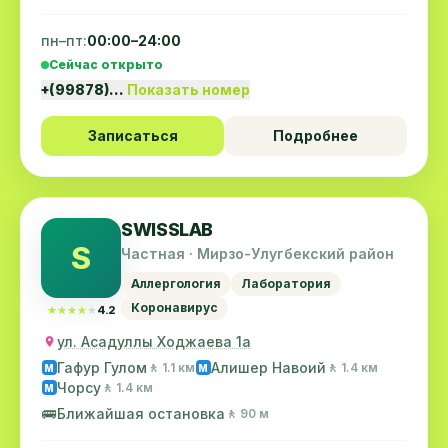
пн–пт:
00:00–24:00
Сейчас открыто
+(99878)…
Показать номер
Записаться
Подробнее
SWISSLAB
S
Частная · Мирзо-Улугбекский район
Аллергология
Лаборатория
Коронавирус
★★★★★
★★★★★
4.2
ул. Асадуллы Ходжаева 1a
Гафур Гулом
Алишер Навоий
🚶 1.1 км
🚶 1.4 км
M
M
Чорсу
🚶 1.4 км
M
🚌
Ближайшая остановка
🚶 90 м