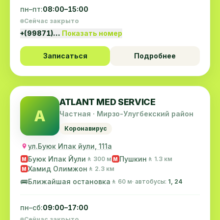
пн–пт:
08:00–15:00
Сейчас закрыто
+(99871)…
Показать номер
Записаться
Подробнее
ATLANT MED SERVICE
A
Частная · Мирзо-Улугбекский район
Коронавирус
ул.Буюк Ипак йули, 111а
Буюк Ипак Йули
Пушкин
🚶 300 м
🚶 1.3 км
M
M
Хамид Олимжон
🚶 2.3 км
M
🚌
Ближайшая остановка
🚶 60 м
· автобусы:
1, 24
пн–сб:
09:00–17:00
Сейчас закрыто