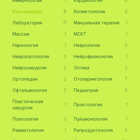
Иммунология
1
Кардиология
6
Коронавирус
3
Косметология
4
Лаборатория
11
Мануальная терапия
1
Массаж
1
МСКТ
1
Наркология
1
Неврология
9
Невропатология
3
Нейрофизиология
1
Нейрохирургия
2
Оптика
2
Ортопедия
2
Отоларингология
7
Офтальмология
2
Педиатрия
9
Пластическая
1
Проктология
1
хирургия
Психология
3
Пульмонология
1
Ревматология
1
Репродуктология
5