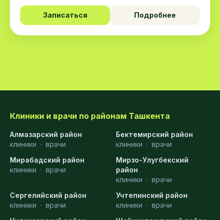
Записаться
Подробнее
Клиники и врачи по районам Ташкента
Алмазарский район
Бектемирский район
клиники
·
врачи
клиники
·
врачи
Мирабадский район
Мирзо-Улугбекский
клиники
·
врачи
район
клиники
·
врачи
Сергелийский район
Учтепинский район
клиники
·
врачи
клиники
·
врачи