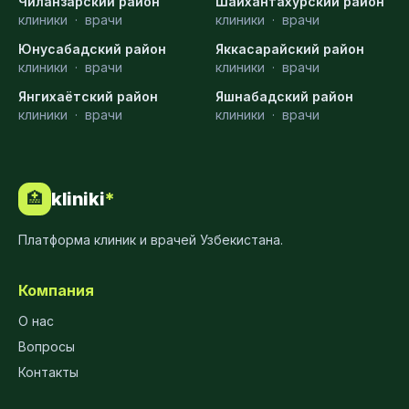
Чиланзарский район
Шайхантахурский район
клиники
·
врачи
клиники
·
врачи
Юнусабадский район
Яккасарайский район
клиники
·
врачи
клиники
·
врачи
Янгихаётский район
Яшнабадский район
клиники
·
врачи
клиники
·
врачи
kliniki
*
🏥
Платформа клиник и врачей Узбекистана.
Компания
О нас
Вопросы
Контакты