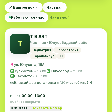
📍 Ваш регион
Частная
Работают сейчас
Найдено: 1
TIB ART
T
Частная · Юнусабадский район
Педиатрия
Лаборатория
Коронавирус
+1
ул. Юнусота, 16А
Туркистон
Юнусобод
🚶 1.4 км
🚶 2.1 км
M
M
Шахристон
🚶 3.1 км
M
🚌
Ближайшая остановка
🚶 120 м
· автобусы:
5, 6
пн–пт:
09:00–16:00
Сейчас закрыто
+(99871)…
Показать номер