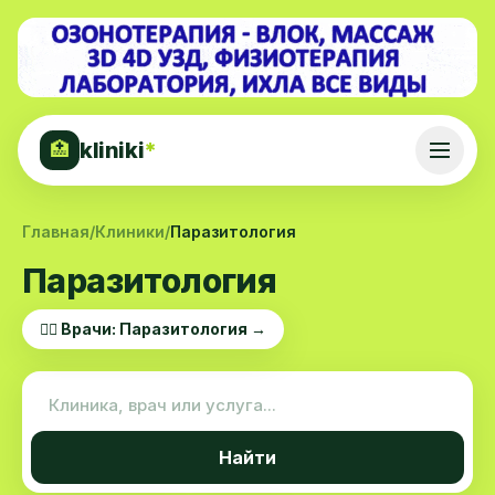
kliniki
*
🏥
Главная
/
Клиники
/
Паразитология
Паразитология
👨‍⚕️ Врачи: Паразитология →
Найти