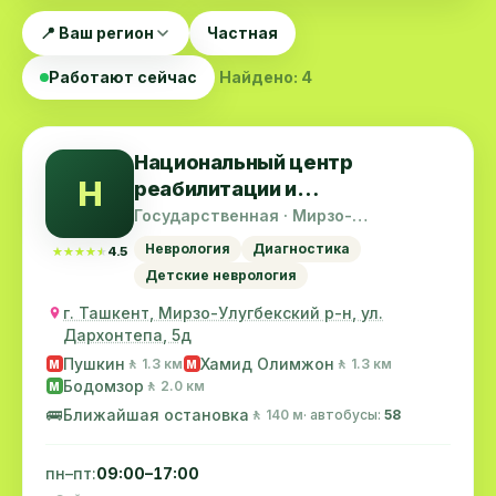
📍 Ваш регион
Частная
Работают сейчас
Найдено: 4
Национальный центр
Н
реабилитации и
протезирования инвалидов
Государственная · Мирзо-
Улугбекский район
РУз
Неврология
Диагностика
★★★★★
★★★★★
4.5
Детские неврология
г. Ташкент, Мирзо-Улугбекский р-н, ул.
Дархонтепа, 5д
Пушкин
Хамид Олимжон
🚶 1.3 км
🚶 1.3 км
M
M
Бодомзор
🚶 2.0 км
M
🚌
Ближайшая остановка
🚶 140 м
· автобусы:
58
пн–пт:
09:00–17:00