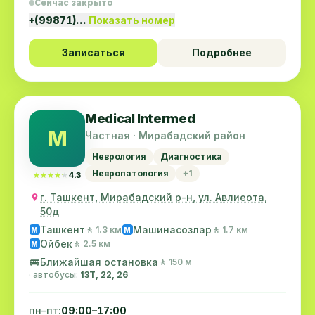
Сейчас закрыто
+(99871)…
Показать номер
Записаться
Подробнее
Medical Intermed
M
Частная · Мирабадский район
Неврология
Диагностика
Невропатология
+1
★★★★★
★★★★★
4.3
г. Ташкент, Мирабадский р-н, ул. Авлиеота,
50д
Ташкент
Машинасозлар
🚶 1.3 км
🚶 1.7 км
M
M
Ойбек
🚶 2.5 км
M
🚌
Ближайшая остановка
🚶 150 м
· автобусы:
13Т, 22, 26
пн–пт:
09:00–17:00