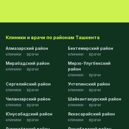
Клиники и врачи по районам Ташкента
Алмазарский район
Бектемирский район
клиники
·
врачи
клиники
·
врачи
Мирабадский район
Мирзо-Улугбекский
клиники
·
врачи
район
клиники
·
врачи
Сергелийский район
Учтепинский район
клиники
·
врачи
клиники
·
врачи
Чиланзарский район
Шайхантахурский район
клиники
·
врачи
клиники
·
врачи
Юнусабадский район
Яккасарайский район
клиники
·
врачи
клиники
·
врачи
Янгихаётский район
Яшнабадский район