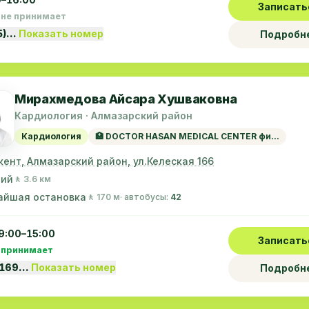
Записать
 не принимает
5)…
Показать номер
Подробн
Мирахмедова Айсара Хушваковна
Кардиология · Алмазарский район
Кардиология
🏥 DOCTOR HASAN MEDICAL CENTER фи...
кент, Алмазарский район, ул.Келеская 166
ний
🚶 3.6 км
айшая остановка
🚶 170 м
· автобусы:
42
9:00–15:00
Записать
 принимает
5169…
Показать номер
Подробн