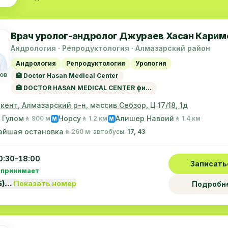
Врач уролог-андролог Джураев Хасан Карим
Андрология · Репродуктология · Алмазарский район
Андрология
Репродуктология
Урология
ов
🏥 Doctor Hasan Medical Center
🏥 DOCTOR HASAN MEDICAL CENTER фи...
шкент, Алмазарский р-н, массив Себзор, Ц 17/18, 1д
 Гулом
Чорсу
Алишер Навоий
🚶 900 м
🚶 1.2 км
🚶 1.4 км
M
M
айшая остановка
🚶 260 м
· автобусы:
17, 43
0:30–18:00
Записать
 принимает
5)…
Показать номер
Подробн