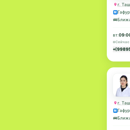
Иммунология
1
г. Та
Гафур
Психиатрия
1
M
🚌
Ближ
Пульмонология
1
вт:
09:0
Флебология
1
Сейчас
ЭКГ
1
+(9989
Скрининг
1
Эмбриология
1
Психотерапия
1
Экстренная медицинская
1
помощь
г. Та
Гафур
Оптика
1
M
🚌
Ближ
Вертебрология
1