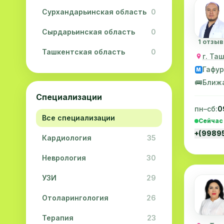
Сурхандарьинская область
0
Сырдарьинская область
0
1 отзыв
Ташкентская область
0
г. Та
Гафур
M
Ферганская область
0
🚌
Ближ
Хорезмская область
0
Специализации
пн–сб:
0
Республика Каракалпакстан
0
Все специализации
Сейчас
+(9989
Кардиология
35
Неврология
30
УЗИ
29
Отоларингология
26
Терапия
23