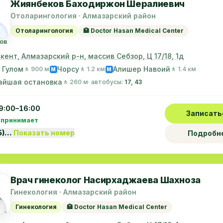
Жиянбеков Баходиржон Шералиевич
Отоларингология · Алмазарский район
Отоларингология
🏥 Doctor Hasan Medical Center
ов
шкент, Алмазарский р-н, массив Себзор, Ц 17/18, 1д
 Гулом
Чорсу
Алишер Навоий
🚶 900 м
🚶 1.2 км
🚶 1.4 км
M
M
айшая остановка
🚶 260 м
· автобусы:
17, 43
9:00–16:00
Записать
 принимает
5)…
Показать номер
Подробн
Врач гинеколог Насирхаджаева Шахноза
Гинекология · Алмазарский район
Гинекология
🏥 Doctor Hasan Medical Center