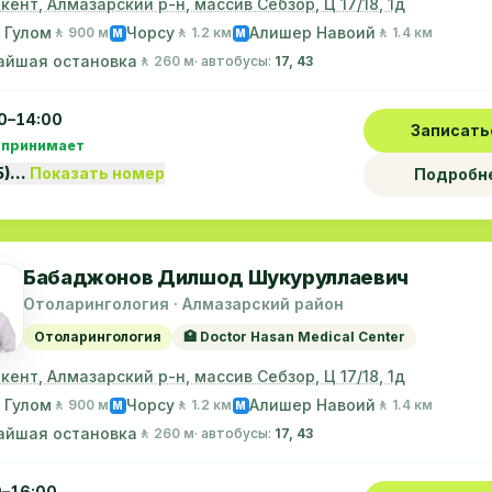
шкент, Алмазарский р-н, массив Себзор, Ц 17/18, 1д
 Гулом
Чорсу
Алишер Навоий
🚶 900 м
🚶 1.2 км
🚶 1.4 км
M
M
айшая остановка
🚶 260 м
· автобусы:
17, 43
0–14:00
Записать
 принимает
5)…
Показать номер
Подробн
Бабаджонов Дилшод Шукуруллаевич
Отоларингология · Алмазарский район
Отоларингология
🏥 Doctor Hasan Medical Center
шкент, Алмазарский р-н, массив Себзор, Ц 17/18, 1д
 Гулом
Чорсу
Алишер Навоий
🚶 900 м
🚶 1.2 км
🚶 1.4 км
M
M
айшая остановка
🚶 260 м
· автобусы:
17, 43
0–16:00