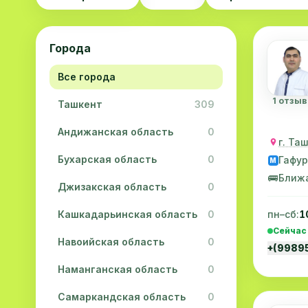
Города
Все города
1 отзыв
Ташкент
309
Андижанская область
0
г. Та
Бухарская область
0
Гафур
M
🚌
Ближ
Джизакская область
0
Кашкадарьинская область
0
пн–сб:
1
Сейчас
Навоийская область
0
+(9989
Наманганская область
0
Самаркандская область
0