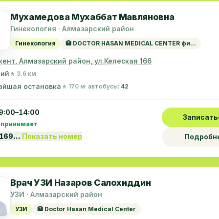
Мухамедова Мухаббат Мавляновна
Гинекология · Алмазарский район
Гинекология
🏥 DOCTOR HASAN MEDICAL CENTER фи...
кент, Алмазарский район, ул.Келеская 166
ний
🚶 3.6 км
айшая остановка
🚶 170 м
· автобусы:
42
9:00–14:00
Записать
 принимает
5169…
Показать номер
Подробн
Врач УЗИ Назаров Салохиддин
УЗИ · Алмазарский район
УЗИ
🏥 Doctor Hasan Medical Center