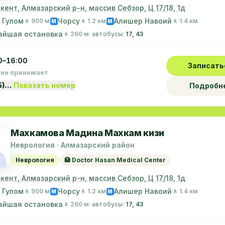
шкент, Алмазарский р-н, массив Себзор, Ц 17/18, 1д
 Гулом
Чорсу
Алишер Навоий
🚶 900 м
🚶 1.2 км
🚶 1.4 км
M
M
айшая остановка
🚶 260 м
· автобусы:
17, 43
0–16:00
Записать
 не принимает
5)…
Показать номер
Подробн
Махкамова Мадина Махкам кизи
Неврология · Алмазарский район
Неврология
🏥 Doctor Hasan Medical Center
шкент, Алмазарский р-н, массив Себзор, Ц 17/18, 1д
 Гулом
Чорсу
Алишер Навоий
🚶 900 м
🚶 1.2 км
🚶 1.4 км
M
M
айшая остановка
🚶 260 м
· автобусы:
17, 43