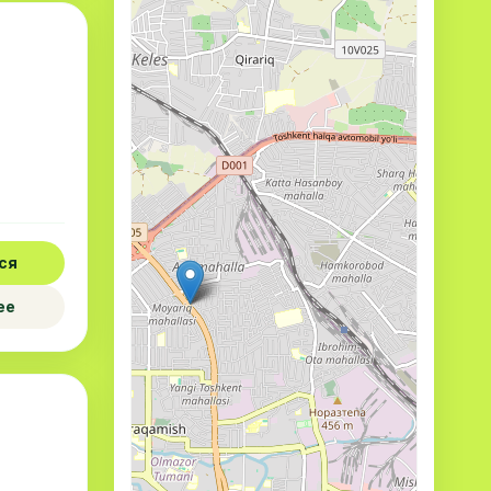
ся
ее