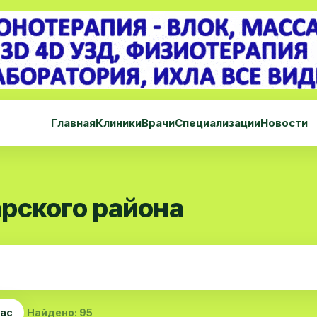
Главная
Клиники
Врачи
Специализации
Новости
рского района
час
Найдено: 95