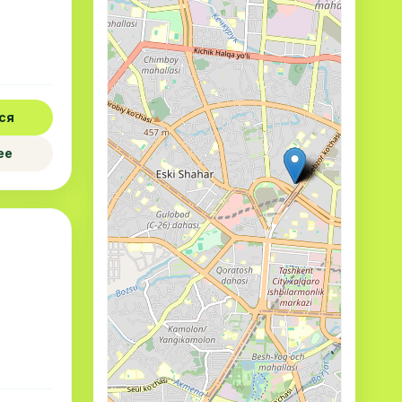
ся
ее