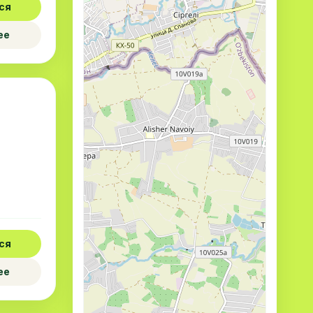
ся
ее
ся
ее