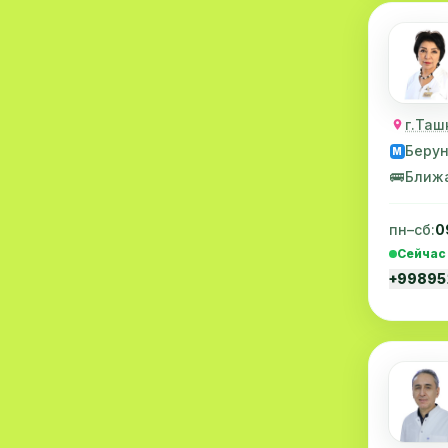
Проктология
4
Невропатология
4
Гематология
2
г.Таш
Гепатология
2
Беру
M
Нефрология
2
🚌
Ближ
Онкология
2
пн–сб:
0
Нейрофизиология
2
Сейчас
+9989
Массаж
2
Стационар
2
Аллергология
1
Диетология
1