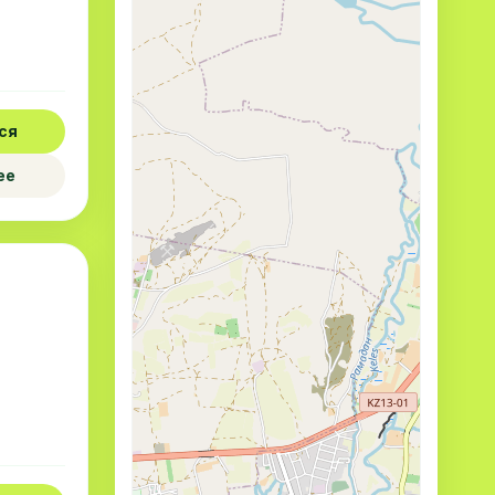
ся
ее