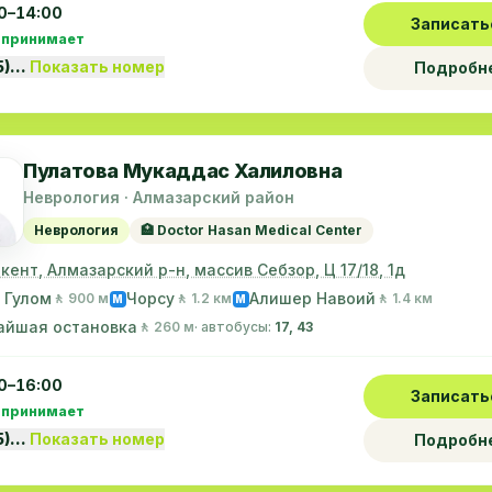
0–14:00
Записать
 принимает
5)…
Показать номер
Подробн
Пулатова Мукаддас Халиловна
Неврология · Алмазарский район
Неврология
🏥 Doctor Hasan Medical Center
шкент, Алмазарский р-н, массив Себзор, Ц 17/18, 1д
 Гулом
Чорсу
Алишер Навоий
🚶 900 м
🚶 1.2 км
🚶 1.4 км
M
M
айшая остановка
🚶 260 м
· автобусы:
17, 43
0–16:00
Записать
 принимает
5)…
Показать номер
Подробн