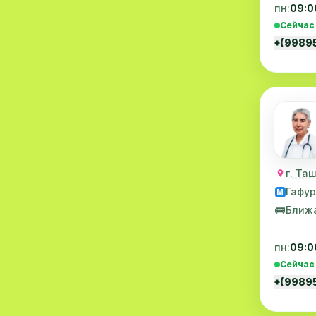
пн:
09:0
Оториноларингология
1
Сейчас
Народная медицина
1
+(9989
г. Та
Гафур
M
🚌
Ближ
пн:
09:0
Сейчас
+(9989