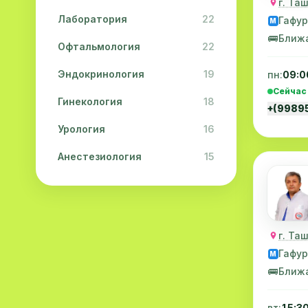
г. Та
Лаборатория
22
Гафур
M
🚌
Ближ
Офтальмология
22
Эндокринология
19
пн:
09:0
Сейчас
Гинекология
18
+(9989
Урология
16
Анестезиология
15
Дерматология
15
Педиатрия
15
г. Та
Акушерство
13
Гафур
M
Гастроэнтерология
13
🚌
Ближ
Хирургия
11
вт:
15:3