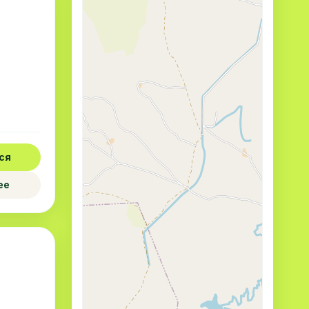
ся
ее