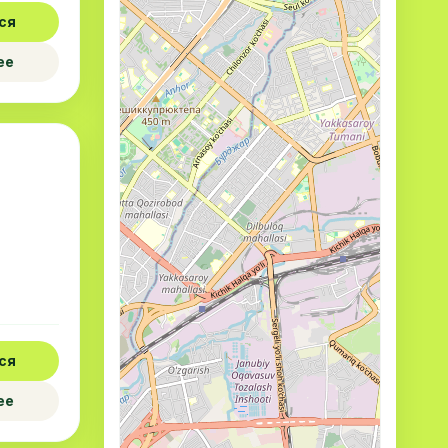
ся
ее
ся
ее