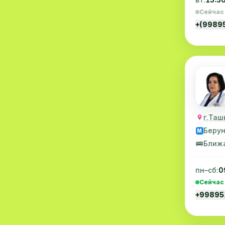
Диагностика
10
Сейчас
+(9989
Андрология
9
Стоматология
9
Рентгенология
9
Физиотерапия
8
МРТ
6
г.Таш
Ортопедия
5
Беру
M
🚌
Ближ
Пластическая хирургия
5
пн–сб:
0
Эндоскопия
5
Сейчас
Косметология
4
+9989
Маммология
4