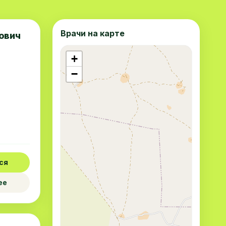
Врачи на карте
ович
+
−
ся
ее