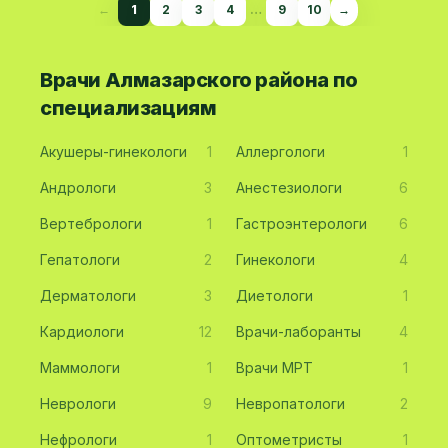
←
1
2
3
4
…
9
10
→
Врачи Алмазарского района по
специализациям
Акушеры-гинекологи
1
Аллергологи
1
Андрологи
3
Анестезиологи
6
Вертебрологи
1
Гастроэнтерологи
6
Гепатологи
2
Гинекологи
4
Дерматологи
3
Диетологи
1
Кардиологи
12
Врачи-лаборанты
4
Маммологи
1
Врачи МРТ
1
Неврологи
9
Невропатологи
2
Нефрологи
1
Оптометристы
1