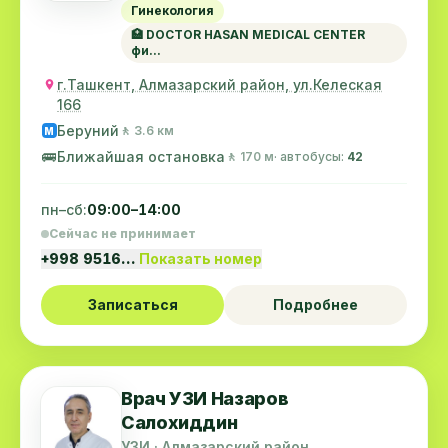
Гинекология
🏥 DOCTOR HASAN MEDICAL CENTER
фи...
г.Ташкент, Алмазарский район, ул.Келеская
166
Беруний
🚶 3.6 км
M
🚌
Ближайшая остановка
🚶 170 м
· автобусы:
42
пн–сб:
09:00–14:00
Сейчас не принимает
+998 9516…
Показать номер
Записаться
Подробнее
Врач УЗИ Назаров
Салохиддин
УЗИ · Алмазарский район