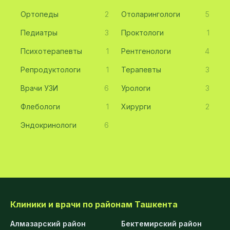
Ортопеды
2
Отоларингологи
5
Педиатры
3
Проктологи
1
Психотерапевты
1
Рентгенологи
4
Репродуктологи
1
Терапевты
3
Врачи УЗИ
6
Урологи
3
Флебологи
1
Хирурги
2
Эндокринологи
6
Клиники и врачи по районам Ташкента
Алмазарский район
Бектемирский район