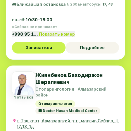
🚌
Ближайшая остановка
🚶 260 м
· автобусы:
17, 43
пн–сб:
10:30–18:00
Сейчас не принимает
+998 95 1…
Показать номер
Записаться
Подробнее
Жиянбеков Баходиржон
Шералиевич
Отоларингология · Алмазарский
район
1 отзывов
Отоларингология
🏥 Doctor Hasan Medical Center
г. Ташкент, Алмазарский р-н, массив Себзор, Ц
17/18, 1д