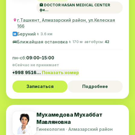
🏥 DOCTOR HASAN MEDICAL CENTER
фи...
г.Ташкент, Алмазарский район, ул.Келеская
166
Беруний
🚶 3.6 км
M
🚌
Ближайшая остановка
🚶 170 м
· автобусы:
42
пн–сб:
09:00–15:00
Сейчас не принимает
+998 9516…
Показать номер
Записаться
Подробнее
Мухамедова Мухаббат
Мавляновна
Гинекология · Алмазарский район