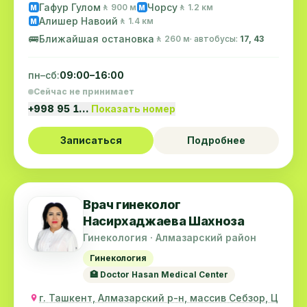
Гафур Гулом
Чорсу
🚶 900 м
🚶 1.2 км
M
M
Алишер Навоий
🚶 1.4 км
M
🚌
Ближайшая остановка
🚶 260 м
· автобусы:
17, 43
пн–сб:
09:00–16:00
Сейчас не принимает
+998 95 1…
Показать номер
Записаться
Подробнее
Врач гинеколог
Насирхаджаева Шахноза
Гинекология · Алмазарский район
Гинекология
🏥 Doctor Hasan Medical Center
г. Ташкент, Алмазарский р-н, массив Себзор, Ц