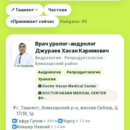
📍 Ташкент
Частная
Принимает сейчас
Найдено: 95
Врач уролог-андролог
Джураев Хасан Каримович
Андрология · Репродуктология ·
Алмазарский район
1 отзывов
Андрология
Репродуктология
Урология
🏥 Doctor Hasan Medical Center
🏥 DOCTOR HASAN MEDICAL CENTER
фи...
г. Ташкент, Алмазарский р-н, массив Себзор, Ц
17/18, 1д
Гафур Гулом
Чорсу
🚶 900 м
🚶 1.2 км
M
M
Алишер Навоий
🚶 1.4 км
M