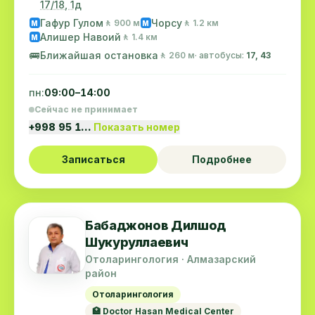
17/18, 1д
Гафур Гулом
Чорсу
🚶 900 м
🚶 1.2 км
M
M
Алишер Навоий
🚶 1.4 км
M
🚌
Ближайшая остановка
🚶 260 м
· автобусы:
17, 43
пн:
09:00–14:00
Сейчас не принимает
+998 95 1…
Показать номер
Записаться
Подробнее
Бабаджонов Дилшод
Шукуруллаевич
Отоларингология · Алмазарский
район
Отоларингология
🏥 Doctor Hasan Medical Center