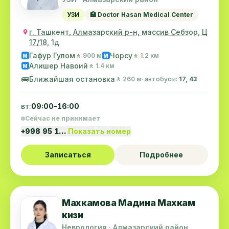
УЗИ
🏥 Doctor Hasan Medical Center
г. Ташкент, Алмазарский р-н, массив Себзор, Ц
17/18, 1д
Гафур Гулом
Чорсу
🚶 900 м
🚶 1.2 км
M
M
Алишер Навоий
🚶 1.4 км
M
🚌
Ближайшая остановка
🚶 260 м
· автобусы:
17, 43
вт:
09:00–16:00
Сейчас не принимает
+998 95 1…
Показать номер
Записаться
Подробнее
Махкамова Мадина Махкам
кизи
Неврология · Алмазарский район