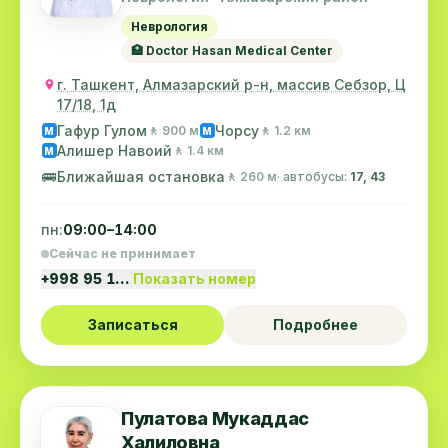
Неврология
🏥 Doctor Hasan Medical Center
г. Ташкент, Алмазарский р-н, массив Себзор, Ц
17/18, 1д
Гафур Гулом
Чорсу
🚶 900 м
🚶 1.2 км
M
M
Алишер Навоий
🚶 1.4 км
M
🚌
Ближайшая остановка
🚶 260 м
· автобусы:
17, 43
пн:
09:00–14:00
Сейчас не принимает
+998 95 1…
Показать номер
Записаться
Подробнее
Пулатова Мукаддас
Халиловна