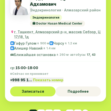
Адхамович
Эндокринология · Алмазарский район
Эндокринология
🏥 Doctor Hasan Medical Center
г. Ташкент, Алмазарский р-н, массив Себзор, Ц
17/18, 1д
Гафур Гулом
Чорсу
🚶 900 м
🚶 1.2 км
M
M
Алишер Навоий
🚶 1.4 км
M
🚌
Ближайшая остановка
🚶 260 м
· автобусы:
17, 43
ср:
15:00–18:00
Сейчас не принимает
+998 95 1…
Показать номер
Записаться
Подробнее