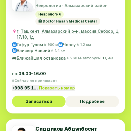
Неврология · Алмазарский район
Неврология
🏥 Doctor Hasan Medical Center
г. Ташкент, Алмазарский р-н, массив Себзор, Ц
17/18, 1д
Гафур Гулом
Чорсу
🚶 900 м
🚶 1.2 км
M
M
Алишер Навоий
🚶 1.4 км
M
🚌
Ближайшая остановка
🚶 260 м
· автобусы:
17, 43
пн:
09:00–16:00
Сейчас не принимает
+998 95 1…
Показать номер
Записаться
Подробнее
Сиддиков Абдулбосит