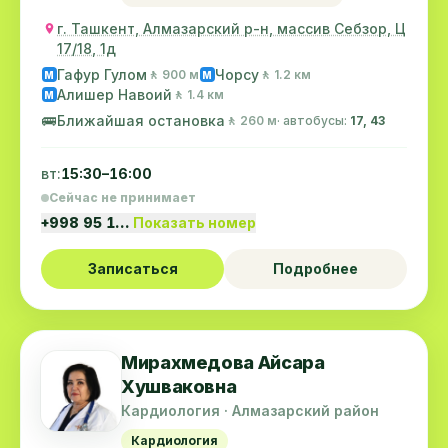
г. Ташкент, Алмазарский р-н, массив Себзор, Ц
17/18, 1д
Гафур Гулом
Чорсу
🚶 900 м
🚶 1.2 км
M
M
Алишер Навоий
🚶 1.4 км
M
🚌
Ближайшая остановка
🚶 260 м
· автобусы:
17, 43
вт:
15:30–16:00
Сейчас не принимает
+998 95 1…
Показать номер
Записаться
Подробнее
Мирахмедова Айсара
Хушваковна
Кардиология · Алмазарский район
Кардиология