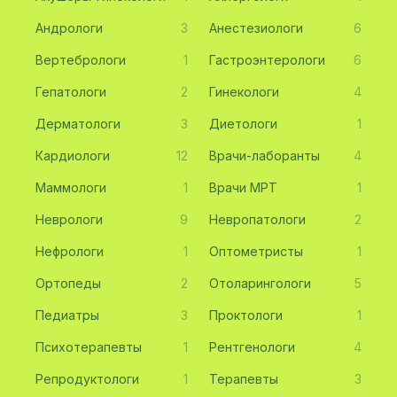
Андрологи
3
Анестезиологи
6
Вертебрологи
1
Гастроэнтерологи
6
Гепатологи
2
Гинекологи
4
Дерматологи
3
Диетологи
1
Кардиологи
12
Врачи-лаборанты
4
Маммологи
1
Врачи МРТ
1
Неврологи
9
Невропатологи
2
Нефрологи
1
Оптометристы
1
Ортопеды
2
Отоларингологи
5
Педиатры
3
Проктологи
1
Психотерапевты
1
Рентгенологи
4
Репродуктологи
1
Терапевты
3