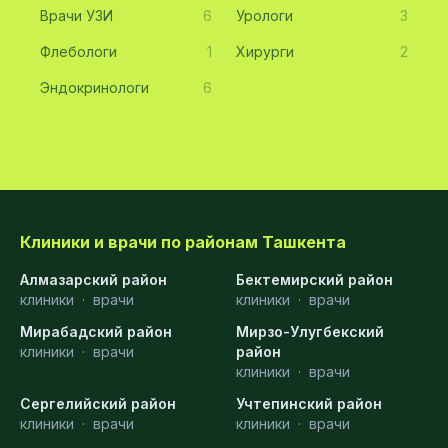
Врачи УЗИ
6
Урологи
3
Флебологи
1
Хирурги
2
Эндокринологи
6
Клиники и врачи по районам Ташкента
Алмазарский район
Бектемирский район
клиники
·
врачи
клиники
·
врачи
Мирабадский район
Мирзо-Улугбекский
клиники
·
врачи
район
клиники
·
врачи
Сергелийский район
Учтепинский район
клиники
·
врачи
клиники
·
врачи