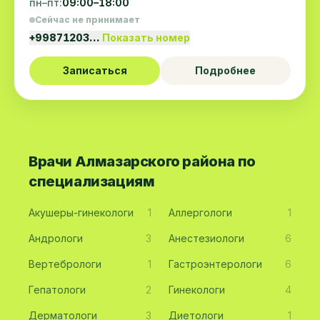
пн–пт:
09:00–18:00
Сейчас не принимает
+99871203…
Показать номер
Записаться
Подробнее
Врачи Алмазарского района по
специализациям
Акушеры-гинекологи
1
Аллергологи
1
Андрологи
3
Анестезиологи
6
Вертебрологи
1
Гастроэнтерологи
6
Гепатологи
2
Гинекологи
4
Дерматологи
3
Диетологи
1