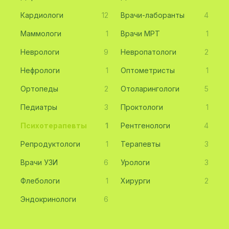
Кардиологи
12
Врачи-лаборанты
4
Маммологи
1
Врачи МРТ
1
Неврологи
9
Невропатологи
2
Нефрологи
1
Оптометристы
1
Ортопеды
2
Отоларингологи
5
Педиатры
3
Проктологи
1
Психотерапевты
1
Рентгенологи
4
Репродуктологи
1
Терапевты
3
Врачи УЗИ
6
Урологи
3
Флебологи
1
Хирурги
2
Эндокринологи
6