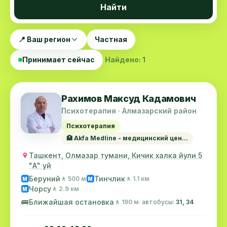
Найти
📍 Ваш регион
Частная
Принимает сейчас
Найдено: 1
Рахимов Максуд Кадамович
Психотерапия · Алмазарский район
Психотерапия
🏥 Akfa Medline - медицинский цен...
Ташкент, Олмазар тумани, Кичик халка йули 5
"А" уй
Беруний
Тинчлик
🚶 500 м
🚶 1.1 км
M
M
Чорсу
🚶 2.9 км
M
🚌
Ближайшая остановка
🚶 190 м
· автобусы:
31, 34