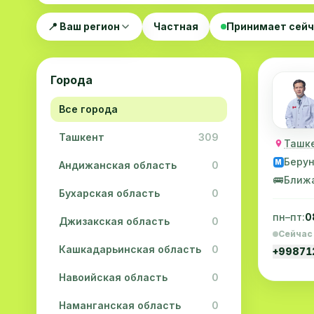
📍 Ваш регион
Частная
Принимает сей
Города
Все города
Ташкент
309
Ташке
Беру
M
Андижанская область
0
🚌
Ближ
Бухарская область
0
пн–пт:
0
Джизакская область
0
Сейчас
Кашкадарьинская область
0
+9987
Навоийская область
0
Наманганская область
0