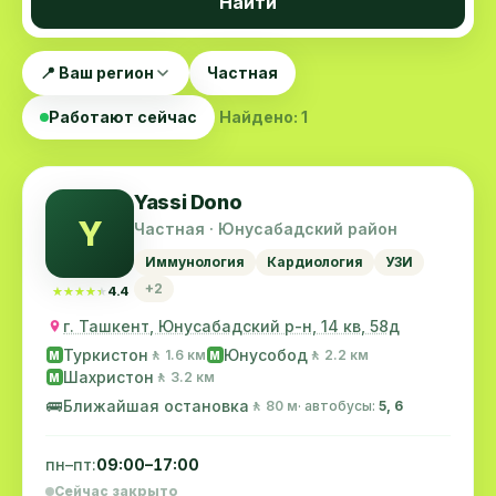
Найти
📍 Ваш регион
Частная
Работают сейчас
Найдено: 1
Yassi Dono
Y
Частная · Юнусабадский район
Иммунология
Кардиология
УЗИ
+2
★★★★★
★★★★★
4.4
г. Ташкент, Юнусабадский р-н, 14 кв, 58д
Туркистон
Юнусобод
🚶 1.6 км
🚶 2.2 км
M
M
Шахристон
🚶 3.2 км
M
🚌
Ближайшая остановка
🚶 80 м
· автобусы:
5, 6
пн–пт:
09:00–17:00
Сейчас закрыто