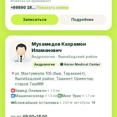
Сейчас не принимает
+99890 18…
Показать номер
Записаться
Подробнее
Мухамедов Кахрамон
Иламанович
Андрология · Яшнабадский район
Андрология
🏥 Horev Medical Center
ул. Махтумкули 105 (быв. Тараккиёт),
Яшнабадский район, Ташкент Ориентир:
старое ТашМИ
Хамид Олимжон
🚶 1.5 км
M
Машинасозлар
Минг Урик
🚶 1.5 км
🚶 1.7 км
M
M
🚌
Ближайшая остановка
🚶 240 м
· автобусы:
14
пн–пт:
09:00–18:00