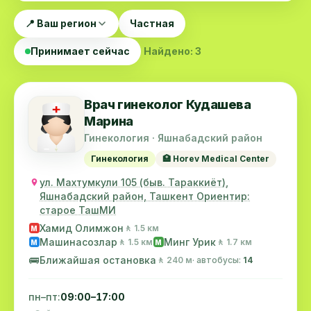
📍 Ваш регион
Частная
Принимает сейчас
Найдено: 3
Врач гинеколог Кудашева
Марина
Гинекология · Яшнабадский район
Гинекология
🏥 Horev Medical Center
ул. Махтумкули 105 (быв. Тараккиёт),
Яшнабадский район, Ташкент Ориентир:
старое ТашМИ
Хамид Олимжон
🚶 1.5 км
M
Машинасозлар
Минг Урик
🚶 1.5 км
🚶 1.7 км
M
M
🚌
Ближайшая остановка
🚶 240 м
· автобусы:
14
пн–пт:
09:00–17:00