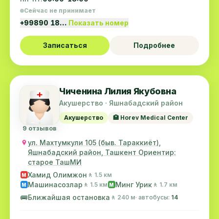
Сейчас не принимает
+99890 18…
Показать номер
Записаться
Подробнее
Чиченина Лилия Якубовна
Акушерство · Яшнабадский район
Акушерство
🏥 Horev Medical Center
9 отзывов
ул. Махтумкули 105 (быв. Тараккиёт),
Яшнабадский район, Ташкент Ориентир:
старое ТашМИ
Хамид Олимжон
🚶 1.5 км
M
Машинасозлар
Минг Урик
🚶 1.5 км
🚶 1.7 км
M
M
🚌
Ближайшая остановка
🚶 240 м
· автобусы:
14