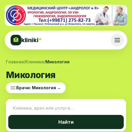
kliniki
*
🏥
Главная
/
Клиники
/
Микология
Микология
👨‍⚕️ Врачи: Микология →
Найти