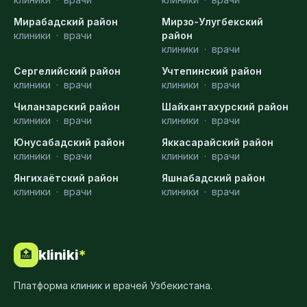
Мирабадский район
Мирзо-Улугбекский
клиники
·
врачи
район
клиники
·
врачи
Сергелийский район
Учтепинский район
клиники
·
врачи
клиники
·
врачи
Чиланзарский район
Шайхантахурский район
клиники
·
врачи
клиники
·
врачи
Юнусабадский район
Яккасарайский район
клиники
·
врачи
клиники
·
врачи
Янгихаётский район
Яшнабадский район
клиники
·
врачи
клиники
·
врачи
kliniki
*
🏥
Платформа клиник и врачей Узбекистана.