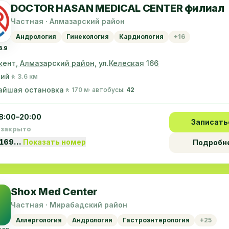
DOCTOR HASAN MEDICAL CENTER филиал
Частная · Алмазарский район
Андрология
Гинекология
Кардиология
+16
3.9
кент, Алмазарский район, ул.Келеская 166
ний
🚶 3.6 км
айшая остановка
🚶 170 м
· автобусы:
42
8:00–20:00
Записать
 закрыто
5169…
Показать номер
Подробн
Shox Med Center
Частная · Мирабадский район
Аллергология
Андрология
Гастроэнтерология
+25