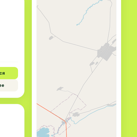
ся
ее