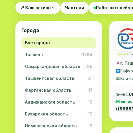
📍 Ваш регион
Частная
Работают сейч
Города
Все города
Ташкент
1784
★★★★★
★★★★★
г. Та
Самаркандская область
26
Гафур
M
Ташкентская область
21
🚌
Ближ
Ферганская область
17
пн–вс:
0
Сейчас
Андижанская область
10
+(9989
Бухарская область
10
Наманганская область
9