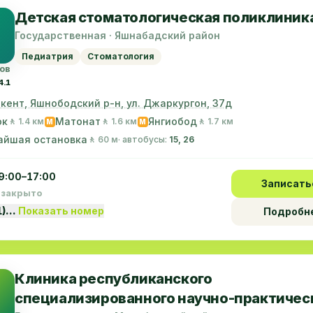
Детская стоматологическая поликлиник
Государственная · Яшнабадский район
Педиатрия
Стоматология
ов
4.1
г. Ташкент, Яшнободский р-н, ул. Джаркургон, 37д
юк
Матонат
Янгиобод
🚶 1.4 км
🚶 1.6 км
🚶 1.7 км
M
M
айшая остановка
🚶 60 м
· автобусы:
15, 26
9:00–17:00
Записать
 закрыто
1)…
Показать номер
Подробн
Клиника республиканского
специализированного научно-практичес