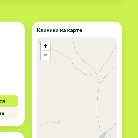
Клиники на карте
+
−
ся
ее