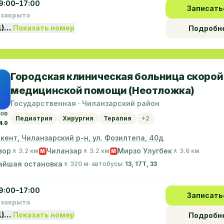
9:00–17:00
Записать
 закрыто
1)…
Показать номер
Подробн
Городская клиническая больница скорой
медицинской помощи (Неотложка)
Государственная · Чиланзарский район
вов
Педиатрия
Хирургия
Терапия
+2
4.0
шкент, Чиланзарский р-н, ул. Фозилтепа, 40д
зор
Чиланзар
Мирзо Улугбек
🚶 3.2 км
🚶 3.2 км
🚶 3.6 км
M
M
айшая остановка
🚶 320 м
· автобусы:
13, 17T, 33
9:00–17:00
Записать
 закрыто
1)…
Показать номер
Подробн