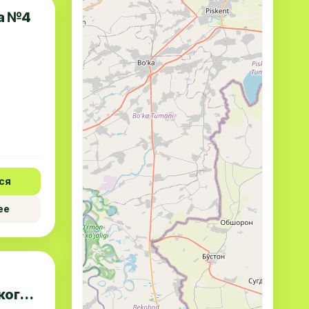
а №4
ся
ее
кого