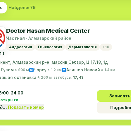
ас
Найдено: 79
Doctor Hasan Medical Center
Частная · Алмазарский район
Андрология
Гинекология
Дерматология
+16
4.3
шкент, Алмазарский р-н, массив Себзор, Ц 17/18, 1д
 Гулом
Чорсу
Алишер Навоий
🚶 900 м
🚶 1.2 км
🚶 1.4 км
M
M
айшая остановка
🚶 260 м
· автобусы:
17, 43
8:00–24:00
Записать
 открыто
5)…
Показать номер
Подробн