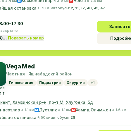
к
Космонавтлар
Новза
🚶 2.4 км
🚶 2.6 км
🚶 2.9 км
M
M
айшая остановка
🚶 70 м
· автобусы:
2, 11, 12, 40, 45, 47
8:00–17:30
Записать
 закрыто
8)…
Показать номер
Подробн
Vega Med
Частная · Яшнабадский район
Гинекология
Педиатрия
Хирургия
+1
вов
4.7
шкент, Хамзинский р-н, пр-т М. Улугбека, 5д
насозлар
Дустлик
Хамид Олимжон
🚶 1.1 км
🚶 1.1 км
🚶 1.6 км
M
M
айшая остановка
🚶 50 м
· автобусы:
28