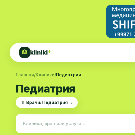
kliniki
*
🏥
Главная
/
Клиники
/
Педиатрия
Педиатрия
👨‍⚕️ Врачи: Педиатрия →