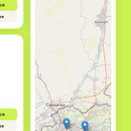
ся
ее
ся
ее