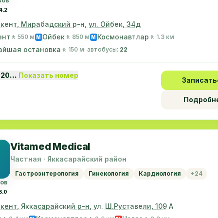
вов
4.2
шкент, Мирабадский р-н, ул. Ойбек, 34д
ент
Ойбек
Космонавтлар
🚶 550 м
🚶 850 м
🚶 1.3 км
M
M
айшая остановка
🚶 150 м
· автобусы:
22
 20…
Показать номер
Записать
Подробн
Vitamed Medical
Частная · Яккасарайский район
Гастроэнтерология
Гинекология
Кардиология
+24
вов
3.0
шкент, Яккасарайский р-н, ул. Ш.Руставели, 109 А