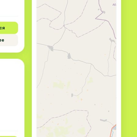
ся
ее