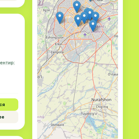
ентир:
ся
ее