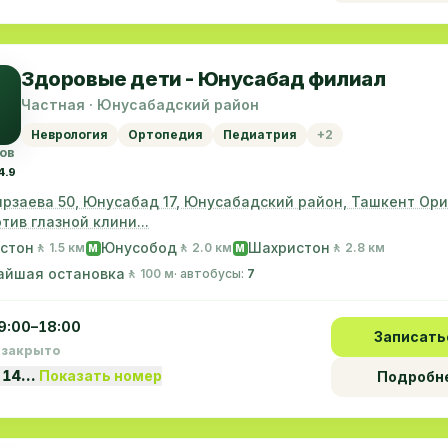
Здоровые дети - Юнусабад филиал
Частная · Юнусабадский район
Неврология
Ортопедия
Педиатрия
+2
ов
4.9
ирзаева 50, Юнусабад 17, Юнусабадский район, Ташкент Ори
тив глазной клини...
стон
Юнусобод
Шахристон
🚶 1.5 км
🚶 2.0 км
🚶 2.8 км
M
M
айшая остановка
🚶 100 м
· автобусы:
7
9:00–18:00
Записать
 закрыто
 14…
Показать номер
Подробн