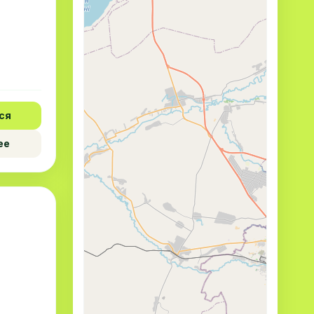
ся
ее