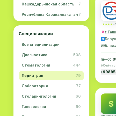
Кашкадарьинская область
7
Республика Каракалпакстан
7
Навоийская область
5
★★★★★
★★★★★
г.Таш
Специализации
Джизакская область
3
Беру
M
Все специализации
Сурхандарьинская область
2
🚌
Ближ
Диагностика
508
Сырдарьинская область
2
пн–сб:
0
Стоматология
444
Сейчас
Хорезмская область
2
+9989
Педиатрия
79
Лаборатория
77
Отоларингология
66
S
Гинекология
60