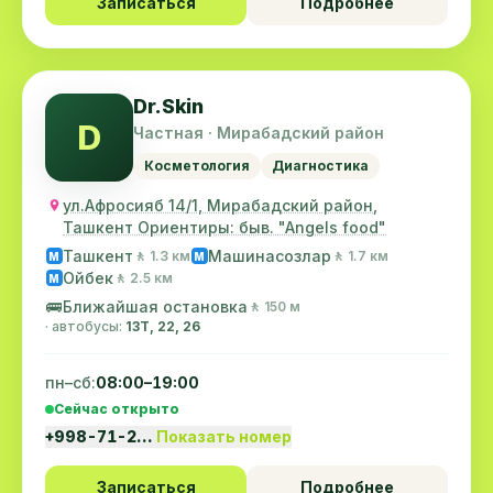
Записаться
Подробнее
Dr.Skin
D
Частная · Мирабадский район
Косметология
Диагностика
ул.Афросияб 14/1, Мирабадский район,
Ташкент Ориентиры: быв. "Angels food"
Ташкент
Машинасозлар
🚶 1.3 км
🚶 1.7 км
M
M
Ойбек
🚶 2.5 км
M
🚌
Ближайшая остановка
🚶 150 м
· автобусы:
13Т, 22, 26
пн–сб:
08:00–19:00
Сейчас открыто
+998-71-2…
Показать номер
Записаться
Подробнее