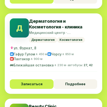
Дерматология и
Д
Косметология - клиника
Медицинский центр ·
Шайхантахурский район
Дерматология
Косметология
ул. Фуркат, 8
Гафур Гулом
Чорсу
🚶 450 м
🚶 850 м
M
M
Пахтакор
🚶 900 м
M
🚌
Ближайшая остановка
🚶 230 м
· автобусы:
27, 42
Записаться
Подробнее
Beauty Clinic