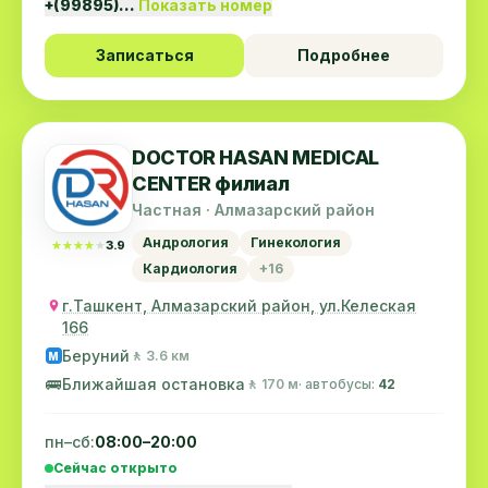
+(99895)…
Показать номер
Записаться
Подробнее
DOCTOR HASAN MEDICAL
CENTER филиал
Частная · Алмазарский район
Андрология
Гинекология
★★★★★
★★★★★
3.9
Кардиология
+16
г.Ташкент, Алмазарский район, ул.Келеская
166
Беруний
🚶 3.6 км
M
🚌
Ближайшая остановка
🚶 170 м
· автобусы:
42
пн–сб:
08:00–20:00
Сейчас открыто