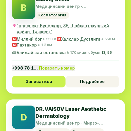
B
Медицинский центр ·
Шайхантахурский район
Косметология
"проспект Бунёдкор, 8Е, Шайхантахурский
район, Ташкент"
Миллий бог
Халклар Дустлиги
🚶 550 м
🚶 550 м
M
M
Пахтакор
🚶 1.3 км
M
🚌
Ближайшая остановка
🚶 170 м
· автобусы:
13, 56
+998 78 1…
Показать номер
Записаться
Подробнее
DR.VAISOV Laser Aesthetic
D
Dermatology
Медицинский центр · Мирзо-
Улугбекский район