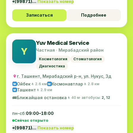
+(99871)…
Показать номер
Записаться
Подробнее
Yuv Medical Service
Y
Частная · Мирабадский район
Косметология
Стоматология
Диагностика
г. Ташкент, Мирабадский р-н, ул. Нукус, 3д
Ойбек
Космонавтлар
🚶 2.6 км
🚶 2.8 км
M
M
Ташкент
🚶 2.9 км
M
🚌
Ближайшая остановка
🚶 40 м
· автобусы:
2, 12
пн–сб:
09:00–18:00
Сейчас открыто
+(99871)…
Показать номер