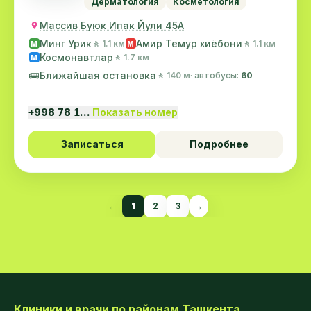
Дерматология
Косметология
Массив Буюк Ипак Йули 45А
Минг Урик
Амир Темур хиёбони
🚶 1.1 км
🚶 1.1 км
M
M
Космонавтлар
🚶 1.7 км
M
🚌
Ближайшая остановка
🚶 140 м
· автобусы:
60
+998 78 1…
Показать номер
Записаться
Подробнее
←
1
2
3
→
Клиники и врачи по районам Ташкента