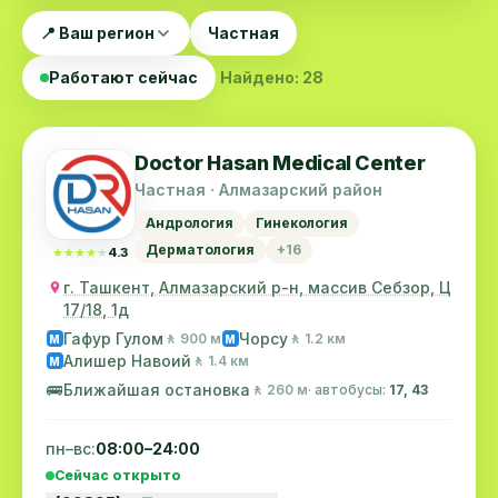
📍 Ваш регион
Частная
Работают сейчас
Найдено: 28
Doctor Hasan Medical Center
Частная · Алмазарский район
Андрология
Гинекология
Дерматология
+16
★★★★★
★★★★★
4.3
г. Ташкент, Алмазарский р-н, массив Себзор, Ц
17/18, 1д
Гафур Гулом
Чорсу
🚶 900 м
🚶 1.2 км
M
M
Алишер Навоий
🚶 1.4 км
M
🚌
Ближайшая остановка
🚶 260 м
· автобусы:
17, 43
пн–вс:
08:00–24:00
Сейчас открыто