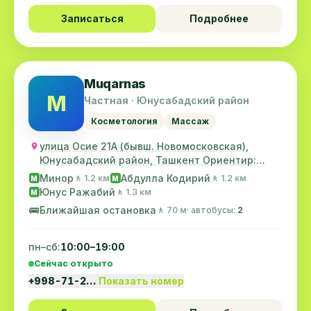
Записаться
Подробнее
Muqarnas
M
Частная · Юнусабадский район
Косметология
Массаж
улица Осие 21А (бывш. Новомосковская),
Юнусабадский район, Ташкент Ориентир:
Перекресток Г...
Минор
Абдулла Кодирий
🚶 1.2 км
🚶 1.2 км
M
M
Юнус Ражабий
🚶 1.3 км
M
🚌
Ближайшая остановка
🚶 70 м
· автобусы:
2
пн–сб:
10:00–19:00
Сейчас открыто
+998-71-2…
Показать номер