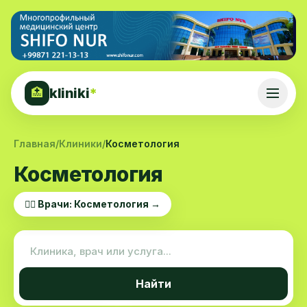
kliniki
*
🏥
Главная
/
Клиники
/
Косметология
Косметология
👨‍⚕️ Врачи: Косметология →
Найти