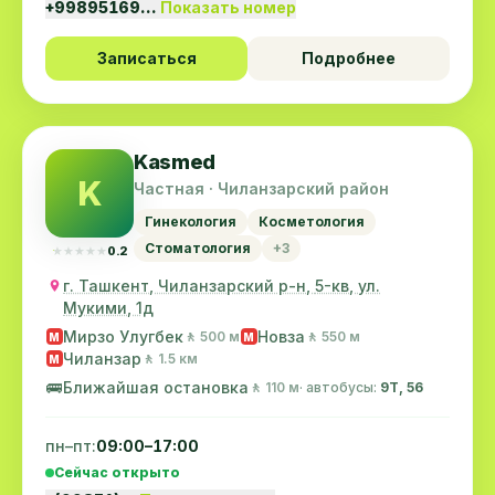
+99895169…
Показать номер
Записаться
Подробнее
Kasmed
K
Частная · Чиланзарский район
Гинекология
Косметология
Стоматология
+3
★★★★★
★★★★★
0.2
г. Ташкент, Чиланзарский р-н, 5-кв, ул.
Мукими, 1д
Мирзо Улугбек
Новза
🚶 500 м
🚶 550 м
M
M
Чиланзар
🚶 1.5 км
M
🚌
Ближайшая остановка
🚶 110 м
· автобусы:
9Т, 56
пн–пт:
09:00–17:00
Сейчас открыто