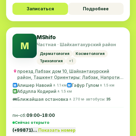
Записаться
Подробнее
MShifo
M
Частная · Шайхантахурский район
Дерматология
Косметология
Трихология
+1
проезд Лабзак дом 10, Шайхантахурский
район, Ташкент Ориентиры: Лабзак, Напротив
главного...
Алишер Навоий
Гафур Гулом
🚶 1.1 км
🚶 1.5 км
M
M
Абдулла Кодирий
🚶 1.5 км
M
🚌
Ближайшая остановка
🚶 270 м
· автобусы:
35
пн–сб:
09:00–18:00
Сейчас открыто
(+99871)…
Показать номер