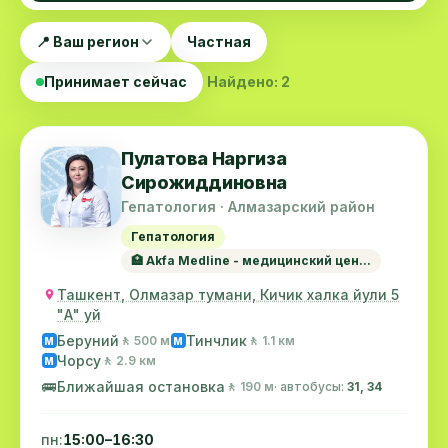
📍 Ваш регион
Частная
Принимает сейчас
Найдено: 2
Пулатова Наргиза
Сирожиддиновна
Гепатология · Алмазарский район
Гепатология
🏥 Akfa Medline - медицинский цен...
Ташкент, Олмазар тумани, Кичик халка йули 5
"А" уй
Беруний
Тинчлик
🚶 500 м
🚶 1.1 км
M
M
Чорсу
🚶 2.9 км
M
🚌
Ближайшая остановка
🚶 190 м
· автобусы:
31, 34
пн:
15:00–16:30