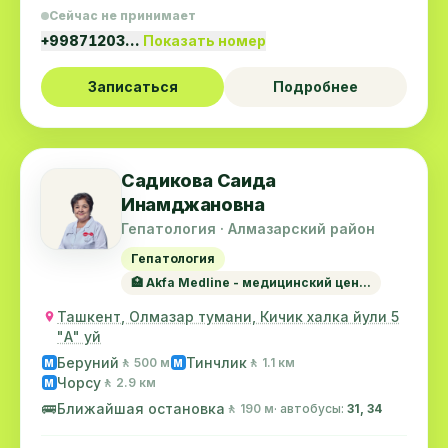
Сейчас не принимает
+99871203…
Показать номер
Записаться
Подробнее
Садикова Саида
Инамджановна
Гепатология · Алмазарский район
Гепатология
🏥 Akfa Medline - медицинский цен...
Ташкент, Олмазар тумани, Кичик халка йули 5
"А" уй
Беруний
Тинчлик
🚶 500 м
🚶 1.1 км
M
M
Чорсу
🚶 2.9 км
M
🚌
Ближайшая остановка
🚶 190 м
· автобусы:
31, 34