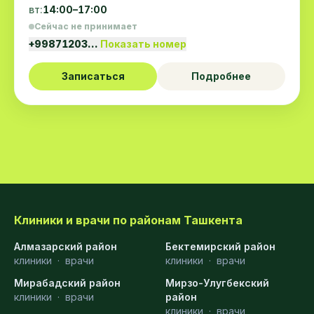
вт:
14:00–17:00
Сейчас не принимает
+99871203…
Показать номер
Записаться
Подробнее
Клиники и врачи по районам Ташкента
Алмазарский район
Бектемирский район
клиники
·
врачи
клиники
·
врачи
Мирабадский район
Мирзо-Улугбекский
клиники
·
врачи
район
клиники
·
врачи