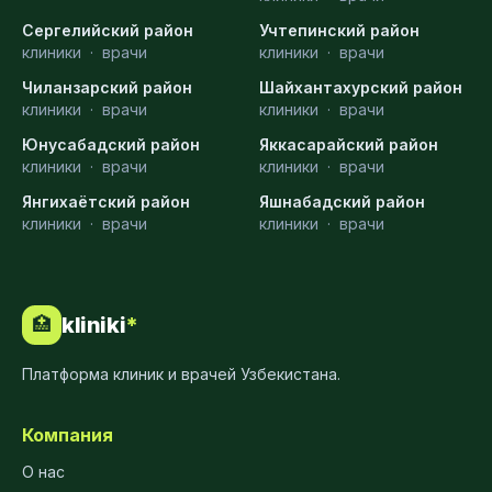
Сергелийский район
Учтепинский район
клиники
·
врачи
клиники
·
врачи
Чиланзарский район
Шайхантахурский район
клиники
·
врачи
клиники
·
врачи
Юнусабадский район
Яккасарайский район
клиники
·
врачи
клиники
·
врачи
Янгихаётский район
Яшнабадский район
клиники
·
врачи
клиники
·
врачи
kliniki
*
🏥
Платформа клиник и врачей Узбекистана.
Компания
О нас