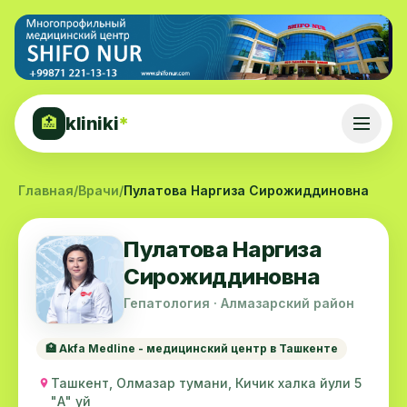
kliniki
*
🏥
Главная
/
Врачи
/
Пулатова Наргиза Сирожиддиновна
Пулатова Наргиза
Сирожиддиновна
Гепатология · Алмазарский район
🏥 Akfa Medline - медицинский центр в Ташкенте
Ташкент, Олмазар тумани, Кичик халка йули 5
"А" уй