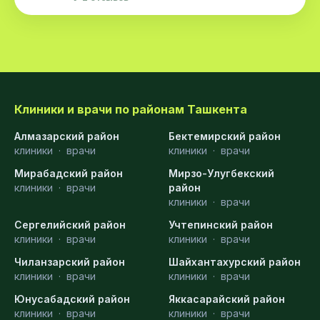
Клиники и врачи по районам Ташкента
Алмазарский район
Бектемирский район
клиники
·
врачи
клиники
·
врачи
Мирабадский район
Мирзо-Улугбекский
клиники
·
врачи
район
клиники
·
врачи
Сергелийский район
Учтепинский район
клиники
·
врачи
клиники
·
врачи
Чиланзарский район
Шайхантахурский район
клиники
·
врачи
клиники
·
врачи
Юнусабадский район
Яккасарайский район
клиники
·
врачи
клиники
·
врачи