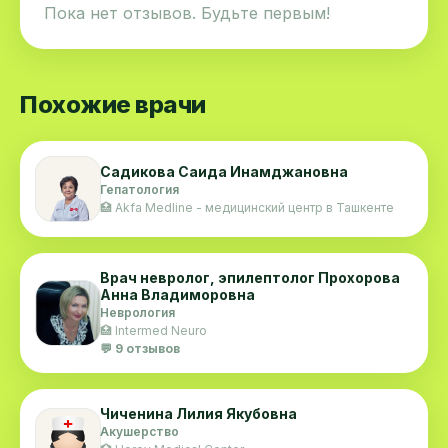
Пока нет отзывов. Будьте первым!
Похожие врачи
Садикова Саида Инамджановна
Гепатология
🏥 Akfa Medline - медицинский центр в Ташкенте
Врач невролог, эпилептолог Прохорова
Анна Владиморовна
Неврология
🏥 Intermed Neuro
💬 9 отзывов
Чиченина Лилия Якубовна
Акушерство