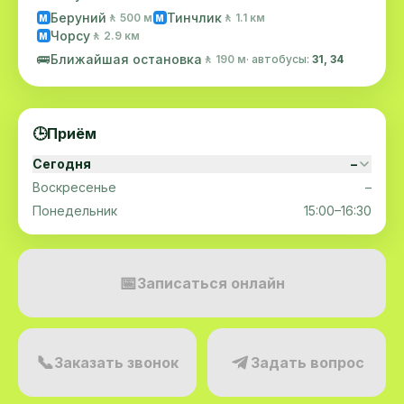
Беруний
Тинчлик
🚶 500 м
🚶 1.1 км
M
M
Чорсу
🚶 2.9 км
M
🚌
Ближайшая остановка
🚶 190 м
· автобусы:
31, 34
🕒
Приём
Сегодня
–
Воскресенье
–
Понедельник
15:00–16:30
📅
Записаться онлайн
📞
Заказать звонок
Задать вопрос