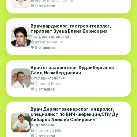
🏥 Horev Medical Center
💬 9 отзывов
Врач кардиолог, гастроэнтеролог,
терапевт Зуева Елена Борисовна
Гастроэнтерология
🏥 Intermed Neuro
💬 5 отзывов
Врач отоларинголог Худайберганов
Саид Игамбердиевич
Отоларингология
🏥 Vitamed Medical
💬 3 отзывов
Врач Дерматовенеролог, андролог,
специалист по ВИЧ-инфекции/СПИДу
Акбаров Алишер Сабирович
Андрология
🏥 Andromed Elite
💬 2 отзывов