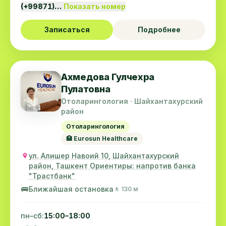
(+99871)…
Показать номер
Записаться
Подробнее
Ахмедова Гулчехра
Пулатовна
Отоларингология · Шайхантахурский
район
Отоларингология
🏥 Eurosun Healthcare
ул. Алишер Навоий 10, Шайхантахурский
район, Ташкент Ориентиры: напротив банка
"Трастбанк"
🚌
Ближайшая остановка
🚶 130 м
пн–сб:
15:00–18:00