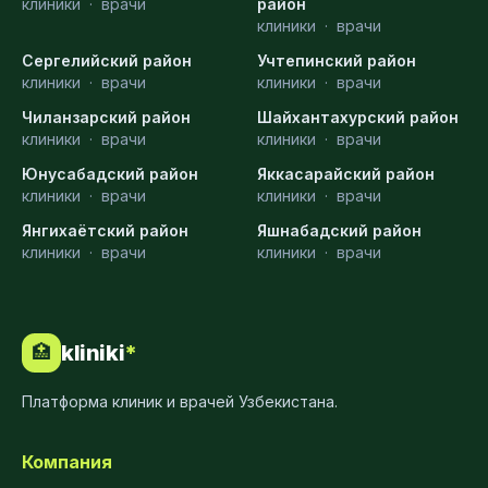
клиники
·
врачи
район
клиники
·
врачи
Сергелийский район
Учтепинский район
клиники
·
врачи
клиники
·
врачи
Чиланзарский район
Шайхантахурский район
клиники
·
врачи
клиники
·
врачи
Юнусабадский район
Яккасарайский район
клиники
·
врачи
клиники
·
врачи
Янгихаётский район
Яшнабадский район
клиники
·
врачи
клиники
·
врачи
kliniki
*
🏥
Платформа клиник и врачей Узбекистана.
Компания