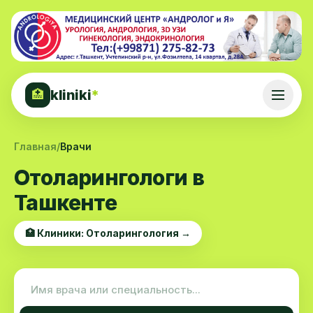
kliniki
*
🏥
Главная
/
Врачи
Отоларингологи в
Ташкенте
🏥 Клиники: Отоларингология →