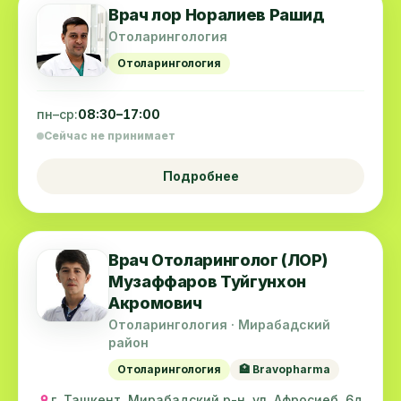
Врач лор Норалиев Рашид
Отоларингология
Отоларингология
пн–ср:
08:30–17:00
Сейчас не принимает
Подробнее
Врач Отоларинголог (ЛОР)
Музаффаров Туйгунхон
Акромович
Отоларингология · Мирабадский
район
Отоларингология
🏥 Bravopharma
г. Ташкент, Мирабадский р-н, ул. Афросиеб, 6д