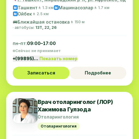
Ташкент
Машинасозлар
🚶 1.3 км
🚶 1.7 км
M
M
Ойбек
🚶 2.5 км
M
🚌
Ближайшая остановка
🚶 150 м
· автобусы:
13Т, 22, 26
пн–пт:
09:00–17:00
Сейчас не принимает
+(99895)…
Показать номер
Записаться
Подробнее
Врач отоларинголог (ЛОР)
Хакимова Гулзода
Отоларингология
Отоларингология