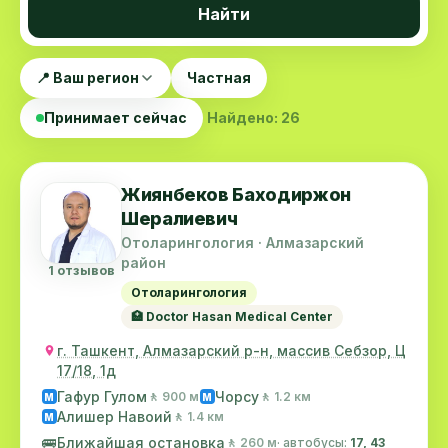
Найти
📍 Ваш регион
Частная
Принимает сейчас
Найдено: 26
Жиянбеков Баходиржон
Шералиевич
Отоларингология · Алмазарский
район
1 отзывов
Отоларингология
🏥 Doctor Hasan Medical Center
г. Ташкент, Алмазарский р-н, массив Себзор, Ц
17/18, 1д
Гафур Гулом
Чорсу
🚶 900 м
🚶 1.2 км
M
M
Алишер Навоий
🚶 1.4 км
M
🚌
Ближайшая остановка
🚶 260 м
· автобусы:
17, 43