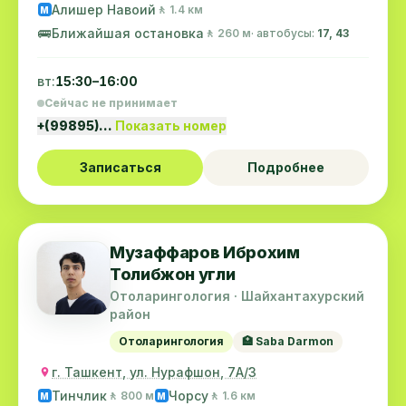
Алишер Навоий
🚶 1.4 км
M
🚌
Ближайшая остановка
🚶 260 м
· автобусы:
17, 43
вт:
15:30–16:00
Сейчас не принимает
+(99895)…
Показать номер
Записаться
Подробнее
Музаффаров Иброхим
Толибжон угли
Отоларингология · Шайхантахурский
район
Отоларингология
🏥 Saba Darmon
г. Ташкент, ул. Нурафшон, 7А/3
Тинчлик
Чорсу
🚶 800 м
🚶 1.6 км
M
M