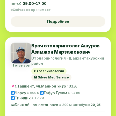
пн–сб:
09:00–17:00
Сейчас не принимает
Подробнее
Врач отоларинголог Ашуров
Азимжон Мирзажонович
Отоларингология · Шайхантахурский
район
1 отзывов
Отоларингология
🏥 Silver Med Service
г.Ташкент, ул.Маннон Уйғур 103.А
Чорсу
Гафур Гулом
🚶 600 м
🚶 1.4 км
M
M
Тинчлик
🚶 1.7 км
M
🚌
Ближайшая остановка
🚶 200 м
· автобусы:
20, 35