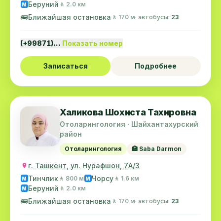
Беруний
🚶 2.0 км
M
🚌
Ближайшая остановка
🚶 170 м
· автобусы:
23
(+99871)…
Показать номер
Записаться
Подробнее
Халикова Шохиста Тахировна
Отоларингология · Шайхантахурский
район
Отоларингология
🏥 Saba Darmon
г. Ташкент, ул. Нурафшон, 7А/3
Тинчлик
Чорсу
🚶 800 м
🚶 1.6 км
M
M
Беруний
🚶 2.0 км
M
🚌
Ближайшая остановка
🚶 170 м
· автобусы:
23