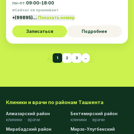
пн–пт:
09:00–18:00
Сейчас не принимает
+(99895)…
Показать номер
Записаться
Подробнее
←
1
2
3
→
Клиники и врачи по районам Ташкента
Алмазарский район
Бектемирский район
клиники
·
врачи
клиники
·
врачи
Мирабадский район
Мирзо-Улугбекский