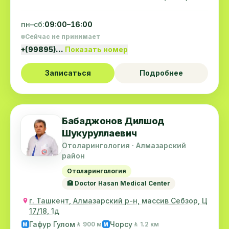
пн–сб:
09:00–16:00
Сейчас не принимает
+(99895)…
Показать номер
Записаться
Подробнее
Бабаджонов Дилшод
Шукуруллаевич
Отоларингология · Алмазарский
район
Отоларингология
🏥 Doctor Hasan Medical Center
г. Ташкент, Алмазарский р-н, массив Себзор, Ц
17/18, 1д
Гафур Гулом
Чорсу
🚶 900 м
🚶 1.2 км
M
M