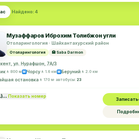
час
Найдено: 4
Музаффаров Иброхим Толибжон угли
Отоларингология · Шайхантахурский район
Отоларингология
🏥 Saba Darmon
шкент, ул. Нурафшон, 7А/3
лик
Чорсу
Беруний
🚶 800 м
🚶 1.6 км
🚶 2.0 км
M
M
айшая остановка
🚶 170 м
· автобусы:
23
1)…
Показать номер
Записать
Подробн