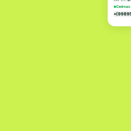
Хирургия
11
Сейчас
+(9989
Диагностика
10
Андрология
9
Стоматология
9
Рентгенология
9
Физиотерапия
8
МРТ
6
Ортопедия
5
Пластическая хирургия
5
Эндоскопия
5
Косметология
4