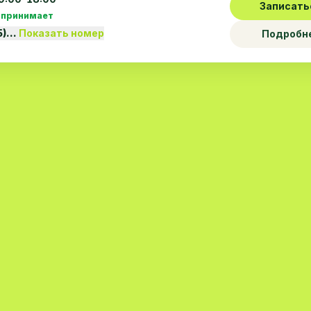
Записать
 принимает
5)…
Показать номер
Подробн