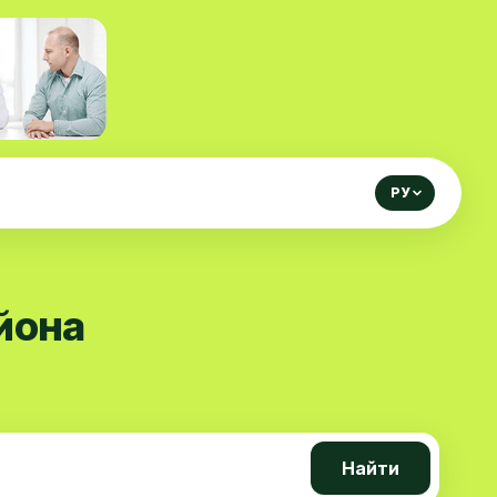
РУ
йона
Найти