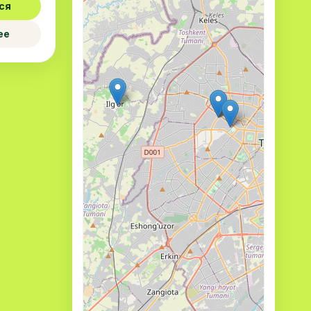
ся
ее