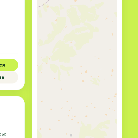
ся
ее
ры: