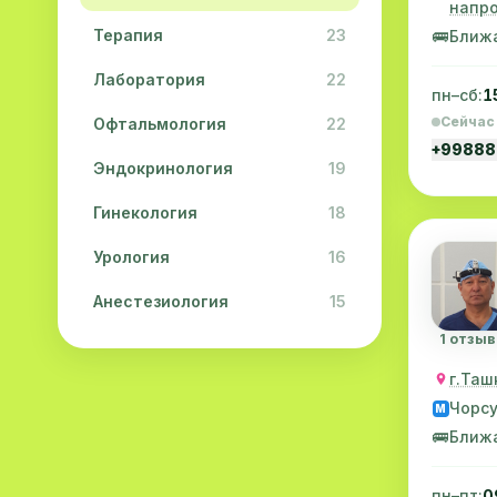
напро
Терапия
23
🚌
Ближ
Лаборатория
22
пн–сб:
1
Сейчас
Офтальмология
22
+99888
Эндокринология
19
Гинекология
18
Урология
16
Анестезиология
15
1 отзыв
Дерматология
15
г.Таш
Педиатрия
15
Чорс
M
Акушерство
13
🚌
Ближ
Гастроэнтерология
13
пн–пт:
0