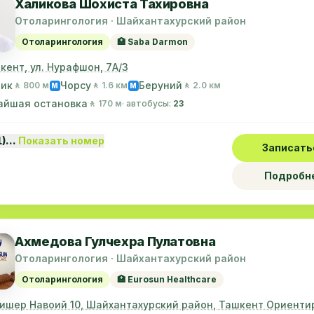
Халикова Шохиста Тахировна
Отоларингология · Шайхантахурский район
Отоларингология
🏥 Saba Darmon
шкент, ул. Нурафшон, 7А/3
лик
Чорсу
Беруний
🚶 800 м
🚶 1.6 км
🚶 2.0 км
M
M
айшая остановка
🚶 170 м
· автобусы:
23
1)…
Показать номер
Записать
Подробн
Ахмедова Гулчехра Пулатовна
Отоларингология · Шайхантахурский район
Отоларингология
🏥 Eurosun Healthcare
лишер Навоий 10, Шайхантахурский район, Ташкент Ориенти