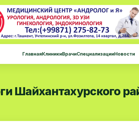
Главная
Клиники
Врачи
Специализации
Новости
ги Шайхантахурского ра