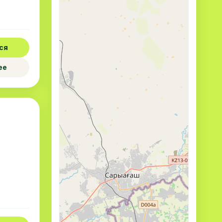
ся
ее