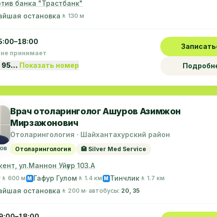
тив банка "Трастбанк"
айшая остановка
🚶 130 м
5:00–18:00
Записать
 не принимает
 95…
Показать номер
Подробн
Врач отоларинголог Ашуров Азимжон
Мирзажонович
Отоларингология · Шайхантахурский район
ов
Отоларингология
🏥 Silver Med Service
кент, ул.Маннон Уйғур 103.А
у
Гафур Гулом
Тинчлик
🚶 600 м
🚶 1.4 км
🚶 1.7 км
M
M
айшая остановка
🚶 200 м
· автобусы:
20, 35
9:00–18:00