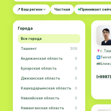
📍 Ваш регион
Частная
Принимает сей
Города
Все города
Ташкент
309
г. Та
Тинч
M
Андижанская область
0
🚌
Ближ
Бухарская область
0
(+9987
Джизакская область
0
Кашкадарьинская область
0
Навоийская область
0
Наманганская область
0