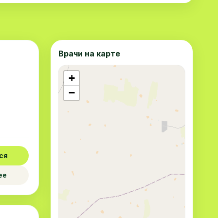
Врачи на карте
+
−
ся
ее