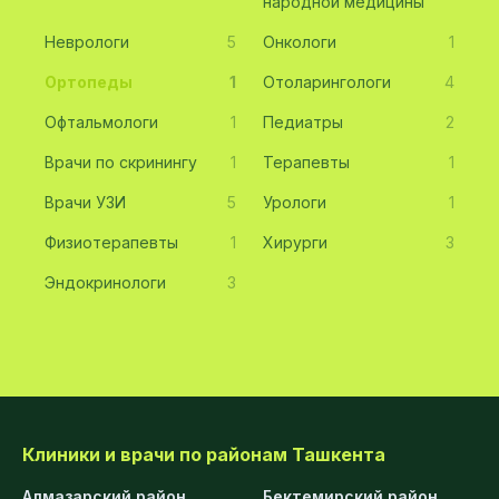
народной медицины
Неврологи
5
Онкологи
1
Ортопеды
1
Отоларингологи
4
Офтальмологи
1
Педиатры
2
Врачи по скринингу
1
Терапевты
1
Врачи УЗИ
5
Урологи
1
Физиотерапевты
1
Хирурги
3
Эндокринологи
3
Клиники и врачи по районам Ташкента
Алмазарский район
Бектемирский район