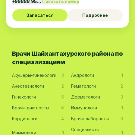
+99888 95…
Показать номер
Записаться
Подробнее
Врачи Шайхантахурского района по
специализациям
Акушеры-гинекологи
3
Андрологи
1
Анестезиологи
2
Гематологи
2
Гинекологи
5
Дерматологи
3
Врачи-диагносты
6
Иммунологи
1
Кардиологи
4
Врачи-лаборанты
3
Специалисты
Маммологи
1
1