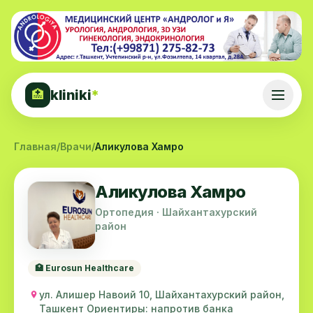
kliniki
*
🏥
Главная
/
Врачи
/
Аликулова Хамро
Аликулова Хамро
Ортопедия · Шайхантахурский
район
🏥 Eurosun Healthcare
ул. Алишер Навоий 10, Шайхантахурский район,
Ташкент Ориентиры: напротив банка