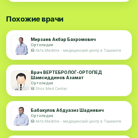
Похожие врачи
Мирзаев Акбар Бахромович
Ортопедия
🏥 Akfa Medline - медицинский центр в Ташкенте
Врач ВЕРТЕБРОЛОГ-ОРТОПЕД
Шамсиддинов Азамат
Ортопедия
🏥 Shox Med Center
Бабакулов Абдуазиз Шадиевич
Ортопедия
🏥 Akfa Medline - медицинский центр в Ташкенте