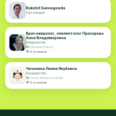
Rakshit Sannegowda
Ортопедия
Врач невролог, эпилептолог Прохорова
Анна Владиморовна
Неврология
🏥 Intermed Neuro
💬 9 отзывов
Чиченина Лилия Якубовна
Акушерство
🏥 Horev Medical Center
💬 9 отзывов