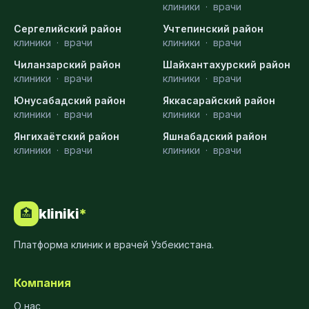
клиники
·
врачи
Сергелийский район
Учтепинский район
клиники
·
врачи
клиники
·
врачи
Чиланзарский район
Шайхантахурский район
клиники
·
врачи
клиники
·
врачи
Юнусабадский район
Яккасарайский район
клиники
·
врачи
клиники
·
врачи
Янгихаётский район
Яшнабадский район
клиники
·
врачи
клиники
·
врачи
kliniki
*
🏥
Платформа клиник и врачей Узбекистана.
Компания
О нас