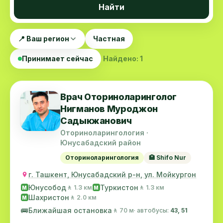
Найти
📍 Ваш регион
Частная
Принимает сейчас
Найдено: 1
Врач Oториноларинголог
Нигманов Муроджон
Садыкжанович
Оториноларингология ·
Юнусабадский район
Оториноларингология
🏥 Shifo Nur
г. Ташкент, Юнусабадский р-н, ул. Мойкургон
Юнусобод
Туркистон
🚶 1.3 км
🚶 1.3 км
M
M
Шахристон
🚶 2.0 км
M
🚌
Ближайшая остановка
🚶 70 м
· автобусы:
43, 51