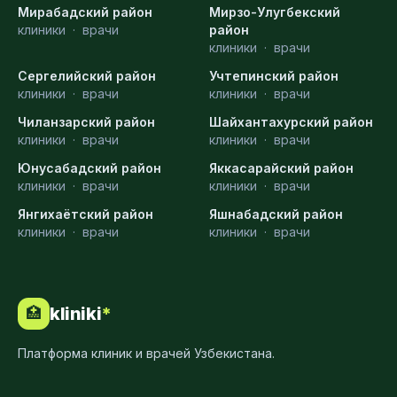
Мирабадский район
Мирзо-Улугбекский
клиники
·
врачи
район
клиники
·
врачи
Сергелийский район
Учтепинский район
клиники
·
врачи
клиники
·
врачи
Чиланзарский район
Шайхантахурский район
клиники
·
врачи
клиники
·
врачи
Юнусабадский район
Яккасарайский район
клиники
·
врачи
клиники
·
врачи
Янгихаётский район
Яшнабадский район
клиники
·
врачи
клиники
·
врачи
kliniki
*
🏥
Платформа клиник и врачей Узбекистана.