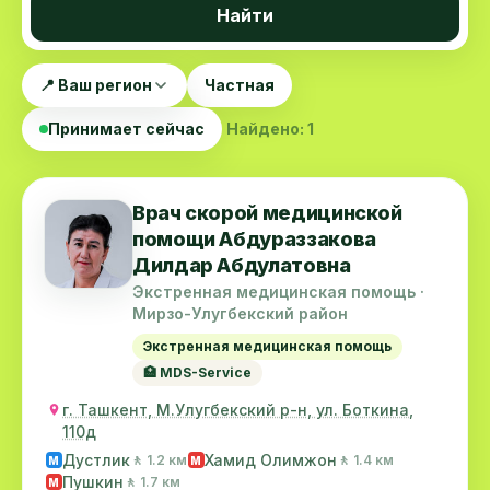
Найти
📍 Ваш регион
Частная
Принимает сейчас
Найдено: 1
Врач скорой медицинской
помощи Абдураззакова
Дилдар Абдулатовна
Экстренная медицинская помощь ·
Мирзо-Улугбекский район
Экстренная медицинская помощь
🏥 MDS-Service
г. Ташкент, М.Улугбекский р-н, ул. Боткина,
110д
Дустлик
Хамид Олимжон
🚶 1.2 км
🚶 1.4 км
M
M
Пушкин
🚶 1.7 км
M