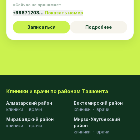
Сейчас не принимает
+99871203…
Показать номер
Записаться
Подробнее
Клиники и врачи по районам Ташкента
Алмазарский район
Бектемирский район
клиники
·
врачи
клиники
·
врачи
Мирабадский район
Мирзо-Улугбекский
клиники
·
врачи
район
клиники
·
врачи