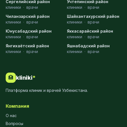
Сергелийский район
Учтепинский район
клиники
·
врачи
клиники
·
врачи
Чиланзарский район
Шайхантахурский район
клиники
·
врачи
клиники
·
врачи
Юнусабадский район
Яккасарайский район
клиники
·
врачи
клиники
·
врачи
Янгихаётский район
Яшнабадский район
клиники
·
врачи
клиники
·
врачи
kliniki
*
🏥
Платформа клиник и врачей Узбекистана.
Компания
О нас
Вопросы