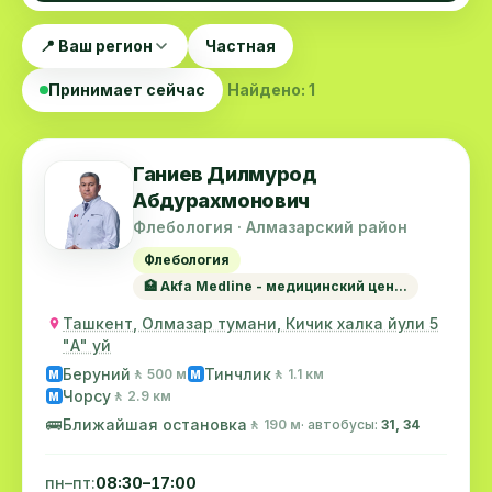
📍 Ваш регион
Частная
Принимает сейчас
Найдено: 1
Ганиев Дилмурод
Абдурахмонович
Флебология · Алмазарский район
Флебология
🏥 Akfa Medline - медицинский цен...
Ташкент, Олмазар тумани, Кичик халка йули 5
"А" уй
Беруний
Тинчлик
🚶 500 м
🚶 1.1 км
M
M
Чорсу
🚶 2.9 км
M
🚌
Ближайшая остановка
🚶 190 м
· автобусы:
31, 34
пн–пт:
08:30–17:00