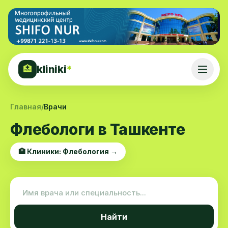
kliniki
*
🏥
Главная
/
Врачи
Флебологи в Ташкенте
🏥 Клиники: Флебология →
Найти